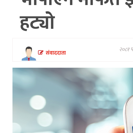
अन्तरवार्ता/
हट्यो
विचार
थप
२०८१ फा
संवाददाता