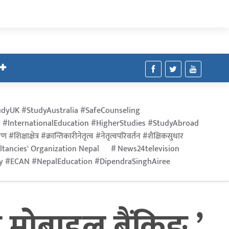
dyUK #StudyAustralia #SafeCounseling
 #InternationalEducation #HigherStudies #StudyAbroad
िक्षाक्षेत्र #क्रान्तिकारीनेतृत्व #नेतृत्वपरिवर्तन #शैक्षिकसुधार
ltancies' Organization Nepal
News24television
ry #ECAN #NepalEducation #DipendraSinghAiree
 मोबाइल बैंकिङ ’