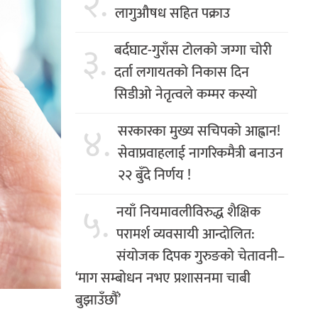
२.
लागुऔषध सहित पक्राउ
३.
बर्दघाट-गुराँस टोलको जग्गा चोरी
दर्ता लगायतको निकास दिन
सिडीओ नेतृत्वले कम्मर कस्यो
४.
सरकारका मुख्य सचिपको आह्वान!
सेवाप्रवाहलाई नागरिकमैत्री बनाउन
२२ बुँदे निर्णय !
५.
नयाँ नियमावलीविरुद्ध शैक्षिक
परामर्श व्यवसायी आन्दोलित:
संयोजक दिपक गुरुङको चेतावनी–
‘माग सम्बोधन नभए प्रशासनमा चाबी
बुझाउँछौँ’