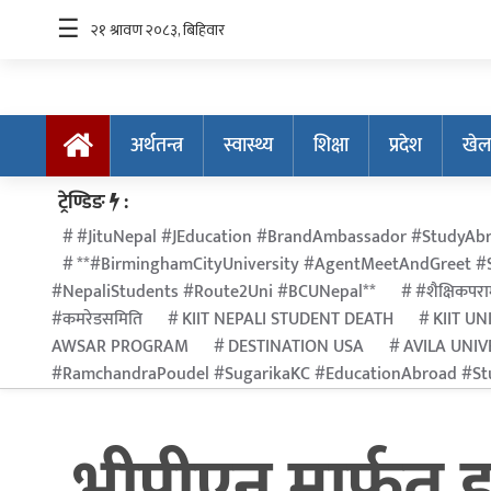
☰
अर्थतन्त्र
स्वास्थ्य
शिक्षा
प्रदेश
खेल
अर्थतन्त्र
ट्रेण्डिङ
:
स्वास्थ्य
#JituNepal #JEducation #BrandAmbassador #StudyAbr
**#BirminghamCityUniversity #AgentMeetAndGreet #S
शिक्षा
#NepaliStudents #Route2Uni #BCUNepal**
#शैक्षिकपराम
प्रदेश
#कमरेडसमिति
KIIT NEPALI STUDENT DEATH
KIIT UN
AWSAR PROGRAM
DESTINATION USA
AVILA UNIV
खेलकुद
#RamchandraPoudel #SugarikaKC #EducationAbroad #Stu
सूचना
प्रविधि
भीपीएन मार्फत इ
अन्तर्राष्ट्रिय