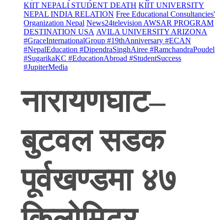
KIIT NEPALI STUDENT DEATH
KIIT UNIVERSITY
NEPAL INDIA RELATION
Free Educational Consultancies'
Organization Nepal
News24television AWSAR PROGRAM
DESTINATION USA
AVILA UNIVERSITY ARIZONA
#GraceInternationalGroup #19thAnniversary #ECAN
#NepalEducation #DipendraSinghAiree #RamchandraPoudel
#SugarikaKC #EducationAbroad #StudentSuccess
#JupiterMedia
नारायणघाट–
बुटवल सडक
पूर्वखण्डमा ४७
किलोमिटर