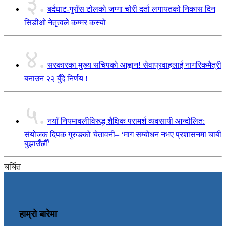
३.
बर्दघाट-गुराँस टोलको जग्गा चोरी दर्ता लगायतको निकास दिन
सिडीओ नेतृत्वले कम्मर कस्यो
४.
सरकारका मुख्य सचिपको आह्वान! सेवाप्रवाहलाई नागरिकमैत्री
बनाउन २२ बुँदे निर्णय !
५.
नयाँ नियमावलीविरुद्ध शैक्षिक परामर्श व्यवसायी आन्दोलित:
संयोजक दिपक गुरुङको चेतावनी– ‘माग सम्बोधन नभए प्रशासनमा चाबी
बुझाउँछौँ’
चर्चित
हाम्रो बारेमा