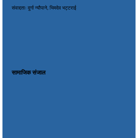
संवाद्दताः दुर्गा न्यौपाने, भिमदेव भट्टराई
सामाजिक संजाल