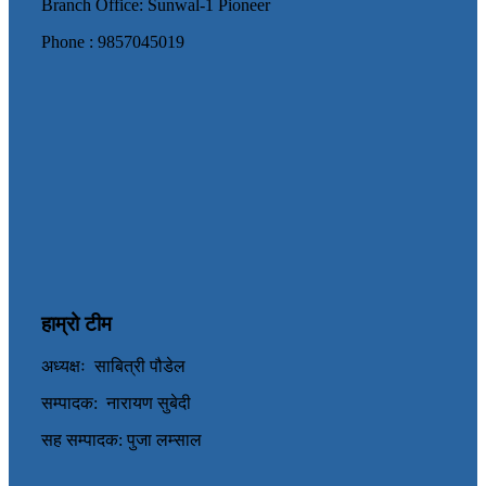
Branch Office: Sunwal-1 Pioneer
Phone : 9857045019
हाम्रो टीम
अध्यक्षः साबित्री पौडेल
सम्पादक: नारायण सुबेदी
सह सम्पादक: पुजा लम्साल