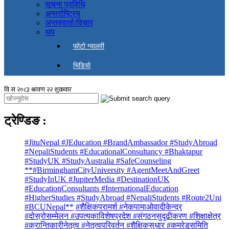
सूचना प्रविधि
अन्तर्राष्ट्रिय
अन्तरवार्ता/विचार
थप
फोटो ग्यालरी
भिडियो
ट्रेण्डिङ
:
#JituNepal #JEducation #BrandAmbassador #StudyAbroad
#NepaliStudents #EducationalConsultancy #Bhaktapur
#StudyUK #StudyAustralia #SafeCounseling
**#BirminghamCityUniversity #AgentMeetAndGreet
#StudyInUK #JupiterMedia #DestinationUK
#EducationConsultants #InternationalEducation
#HigherStudies #StudyAbroad #NepaliStudents #Route2Uni
#BCUNepal**
#शैक्षिकपरामर्श #नेकपामाओवादीकेन्द्र
#दोस्रोसम्मेलन #उपत्यकाविशेषप्रदेश #संगठनसुदृढीकरण #शिक्षाक्षेत्र
#क्रान्तिकारीनेतृत्व #नेतृत्वपरिवर्तन #शैक्षिकसुधार #कमरेडसमिति