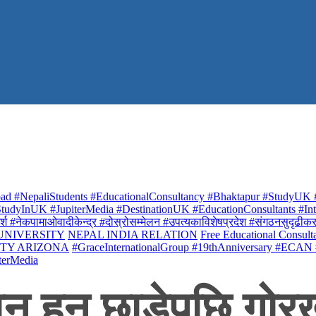
ad #NepaliStudents #EducationalConsultancy #Bhaktapur #StudyUK #
udyInUK #JupiterMedia #DestinationUK #EducationConsultants #Inte
र्श #नेकपामाओवादीकेन्द्र #दोस्रोसम्मेलन #उपत्यकाविशेषप्रदेश #संगठनसुदृढीकरण #शि
 UNIVERSITY
NEPAL INDIA RELATION
Free Educational Consult
ITY ARIZONA
#GraceInternationalGroup #19thAnniversary #ECAN
terMedia
ान हुन छाडेपछि गो