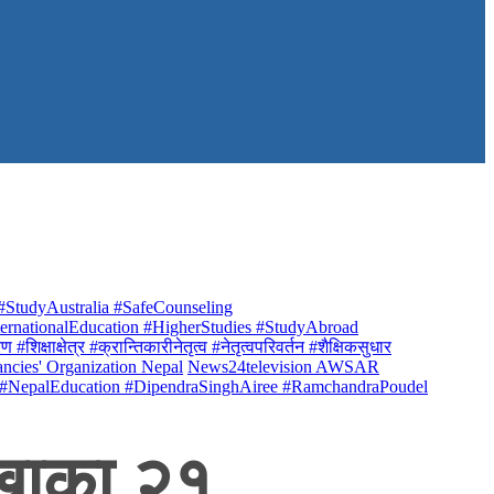
StudyAustralia #SafeCounseling
rnationalEducation #HigherStudies #StudyAbroad
क्षाक्षेत्र #क्रान्तिकारीनेतृत्व #नेतृत्वपरिवर्तन #शैक्षिकसुधार
ancies' Organization Nepal
News24television AWSAR
 #NepalEducation #DipendraSinghAiree #RamchandraPoudel
रखाका २१