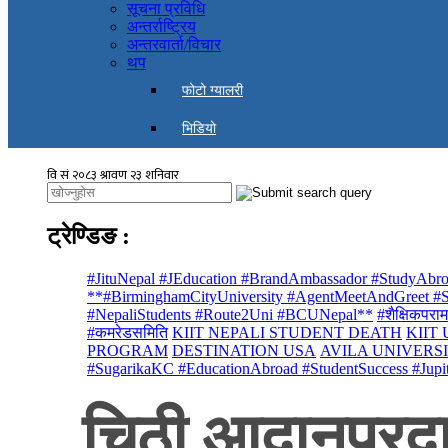
सूचना प्रविधि
अन्तर्राष्ट्रिय
अन्तरवार्ता/विचार
थप
फोटो ग्यालरी
भिडियो
ट्रेण्डिङ
:
#JituNepal #JEducation #BrandAmbassador #StudyAbro
**#BirminghamCityUniversity #AgentMeetAndGreet #St
#NepaliStudents #Route2Uni #BCUNepal**
#शैक्षिकपराम
#कमरेडसमिति
KIIT NEPALI STUDENT DEATH
KIIT
PROGRAM
DESTINATION USA
AVILA UNIVERS
#SugarikaKC #EducationAbroad #StudentSuccess #Jupi
चिठी आदानप्रद