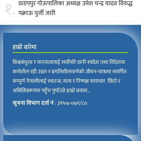
१.
प्रतापपुर गाँऊपालिका अध्यक्ष उमेश चन्द्र यादव विरुद्ध
पक्राऊ पुर्जी जारी
हाम्रो बारेमा
बिश्वबंधुत्त्व र मानवतालाई सर्वोपरि ठानी स्वदेश तथा विदेशमा
कर्मशील रही उन्नत र प्रगतिशीलमार्गको जीवन-यात्रामा समर्पित
सम्पूर्ण नेपालीलाई स्वतन्त्र, सत्य र निष्पक्ष समाचार छिटो र
अबिछिन्नरूपमा पहुँच पुर्याउन्ने हाम्रो प्रयास…
सूचना विभाग दर्ता नं
: ३९५७-०७९/८०