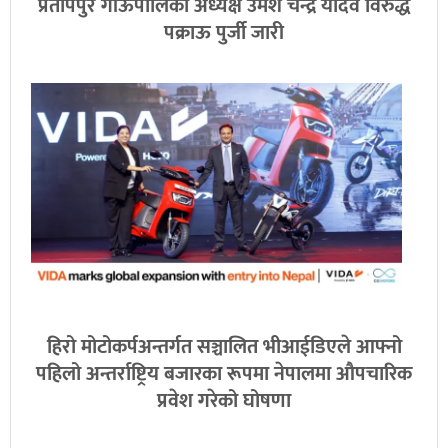
प्रतापपुर गाँऊपालिका अध्यक्ष उमेश चन्द्र यादव विरुद्ध
पक्राऊ पुर्जी जारी
हिरो मोटोकर्पअन्तर्गत सञ्चालित भीआईडिएले आफ्नो
पहिलो अन्तर्राष्ट्रिय बजारका रूपमा नेपालमा औपचारिक
प्रवेश गरेको घोषणा