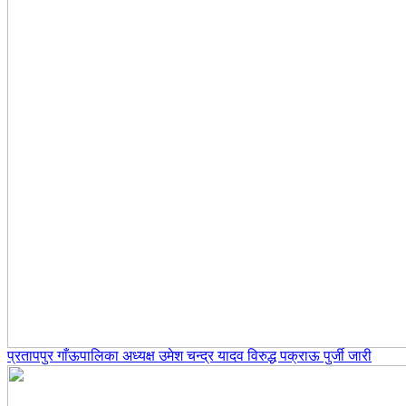
प्रतापपुर गाँऊपालिका अध्यक्ष उमेश चन्द्र यादव विरुद्ध पक्राऊ पुर्जी जारी