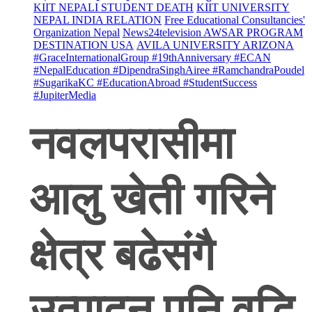
KIIT NEPALI STUDENT DEATH
KIIT UNIVERSITY
NEPAL INDIA RELATION
Free Educational Consultancies'
Organization Nepal
News24television AWSAR PROGRAM
DESTINATION USA
AVILA UNIVERSITY ARIZONA
#GraceInternationalGroup #19thAnniversary #ECAN
#NepalEducation #DipendraSinghAiree #RamchandraPoudel
#SugarikaKC #EducationAbroad #StudentSuccess
#JupiterMedia
नवलपरासीमा
आलु खेती गरिने
क्षेत्र बढेसंगै
उत्पादन पनि वृद्धि