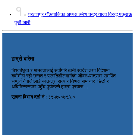
१.
प्रतापपुर गाँऊपालिका अध्यक्ष उमेश चन्द्र यादव विरुद्ध पक्राऊ
पुर्जी जारी
हाम्रो बारेमा
बिश्वबंधुत्त्व र मानवतालाई सर्वोपरि ठानी स्वदेश तथा विदेशमा
कर्मशील रही उन्नत र प्रगतिशीलमार्गको जीवन-यात्रामा समर्पित
सम्पूर्ण नेपालीलाई स्वतन्त्र, सत्य र निष्पक्ष समाचार छिटो र
अबिछिन्नरूपमा पहुँच पुर्याउन्ने हाम्रो प्रयास…
सूचना विभाग दर्ता नं
: ३९५७-०७९/८०