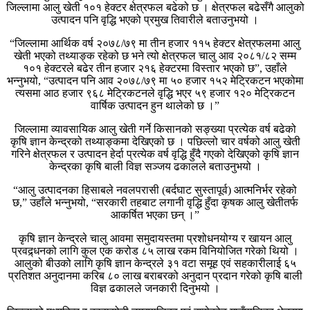
जिल्लामा आलु खेती १०१ हेक्टर क्षेत्रफल बढेको छ । क्षेत्रफल बढेसँगै आलुको
उत्पादन पनि वृद्धि भएको प्रमुख तिवारीले बताउनुभयो ।
“जिल्लामा आर्थिक वर्ष २०७८/७९ मा तीन हजार ११५ हेक्टर क्षेत्रफलमा आलु
खेती भएको तथ्याङ्क रहेको छ भने त्यो क्षेत्रफल चालु आव २०८१/८२ सम्म
१०१ हेक्टरले बढेर तीन हजार २१६ हेक्टरमा विस्तार भएको छ”, उहाँले
भन्नुभयो, “उत्पादन पनि आव २०७८/७९ मा ५० हजार १५२ मेट्रिकटन भएकोमा
त्यसमा आठ हजार ९६८ मेट्रिकटनले वृद्धि भएर ५९ हजार १२० मेट्रिकटन
वार्षिक उत्पादन हुन थालेको छ ।”
जिल्लामा व्यावसायिक आलु खेती गर्ने किसानको सङ्ख्या प्रत्येक वर्ष बढेको
कृषि ज्ञान केन्द्रको तथ्याङ्कमा देखिएको छ । पछिल्लो चार वर्षको आलु खेती
गरिने क्षेत्रफल र उत्पादन हेर्दा प्रत्येक वर्ष वृद्धि हुँदै गएको देखिएको कृषि ज्ञान
केन्द्रका कृषि बाली विज्ञ सञ्जय ढकालले बताउनुभयो ।
“आलु उत्पादनका हिसाबले नवलपरासी (बर्दघाट सुस्तापूर्व) आत्मनिर्भर रहेको
छ,” उहाँले भन्नुभयो, “सरकारी तहबाट लगानी वृद्धि हुँदा कृषक आलु खेतीतर्फ
आकर्षित भएका छन् ।”
कृषि ज्ञान केन्द्रले चालु आवमा समुदायस्तमा प्रशोधनयोग्य र खायन आलु
प्रवद्र्धनको लागि कुल एक करोड ८५ लाख रकम विनियोजित गरेको थियो ।
आलुको बीउको लागि कृषि ज्ञान केन्द्रले ३१ वटा समूह एवं सहकारीलाई ६५
प्रतिशत अनुदानमा करिब ८० लाख बराबरको अनुदान प्रदान गरेको कृषि बाली
विज्ञ ढकालले जनकारी दिनुभयो ।