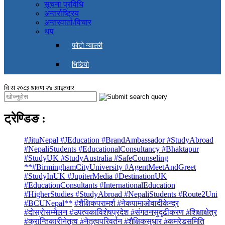
सूचना प्रविधि
अन्तर्राष्ट्रिय
अन्तरवार्ता/विचार
थप
फोटो ग्यालरी
भिडियो
ट्रेण्डिङ
:
#JituNepal #JEducation #BrandAmbassador #StudyAbroad
#NepaliStudents #EducationalConsultancy #Bhaktapur
#StudyUK #StudyAustralia #SafeCounseling
**#BirminghamCityUniversity #AgentMeetAndGreet
#StudyInUK #JupiterMedia #DestinationUK
#EducationConsultants #InternationalEducation
#HigherStudies #StudyAbroad #NepaliStudents #Route2Uni
#BCUNepal**
#शैक्षिकपरामर्श #नेकपामाओवादीकेन्द्र
#दोस्रोसम्मेलन #उपत्यकाविशेषप्रदेश #संगठनसुदृढीकरण #शिक्षाक्षेत्र
#क्रान्तिकारीनेतृत्व #नेतृत्वपरिवर्तन #शैक्षिकसुधार #कमरेडसमिति