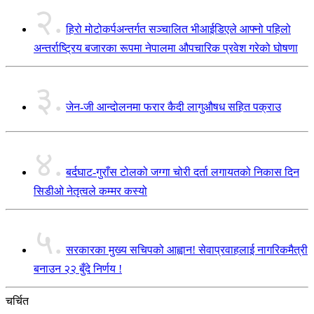
२.
हिरो मोटोकर्पअन्तर्गत सञ्चालित भीआईडिएले आफ्नो पहिलो
अन्तर्राष्ट्रिय बजारका रूपमा नेपालमा औपचारिक प्रवेश गरेको घोषणा
३.
जेन-जी आन्दोलनमा फरार कैदी लागुऔषध सहित पक्राउ
४.
बर्दघाट-गुराँस टोलको जग्गा चोरी दर्ता लगायतको निकास दिन
सिडीओ नेतृत्वले कम्मर कस्यो
५.
सरकारका मुख्य सचिपको आह्वान! सेवाप्रवाहलाई नागरिकमैत्री
बनाउन २२ बुँदे निर्णय !
चर्चित