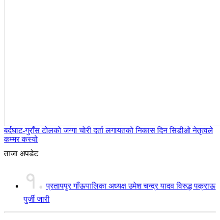
बर्दघाट-गुराँस टोलको जग्गा चोरी दर्ता लगायतको निकास दिन सिडीओ नेतृत्वले
कम्मर कस्यो
ताजा अपडेट
१.
प्रतापपुर गाँऊपालिका अध्यक्ष उमेश चन्द्र यादव विरुद्ध पक्राऊ
पुर्जी जारी