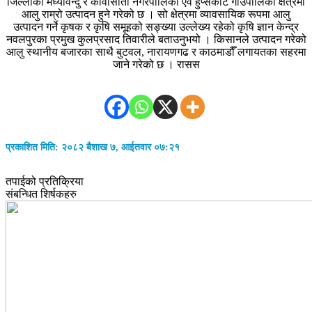
जिल्लाको मध्यविन्दु र कावासोती नगरपालिका एवं हुप्सेकोट गाउँपालिका क्षेत्रमा
आलु राम्रो उत्पादन हुने गरेको छ । सो क्षेत्रमा व्यावसायिक रूपमा आलु
उत्पादन गर्ने कृषक र कृषि समूहको सङ्ख्या उल्लेख्य रहेको कृषि ज्ञान केन्द्र
नवलपुरका प्रमुख कुलप्रसाद तिवारीले बताउनुभयो । किसानले उत्पादन गरेको
आलु स्थानीय बजारका साथै बुटवल, नारायणगढ र काठमाडौँ लगायतका सहरमा
जाने गरेको छ । रासस
प्रकाशित मिति: २०८२ बैशाख ७, आईतवार ०७:२१
तपाईको प्रतिक्रिया
संबन्धित शिर्षकहरु