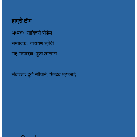
हाम्रो टीम
अध्यक्षः साबित्री पौडेल
सम्पादक: नारायण सुबेदी
सह सम्पादक: पुजा लम्साल
संवाद्दताः दुर्गा न्यौपाने, भिमदेव भट्टराई