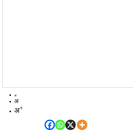
-
अ
अ
+
अ