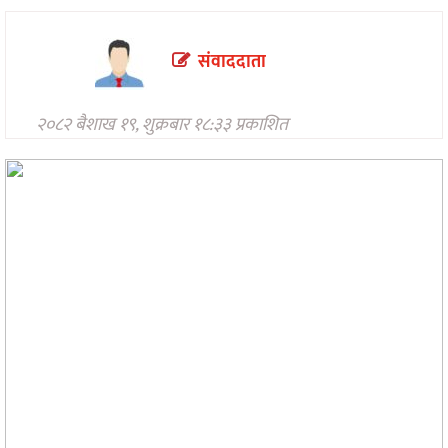
प्रविधि
अन्तर्राष्ट्रिय
संवाददाता
अन्तरवार्ता/
विचार
२०८२ बैशाख १९, शुक्रबार १८:३३ प्रकाशित
थप