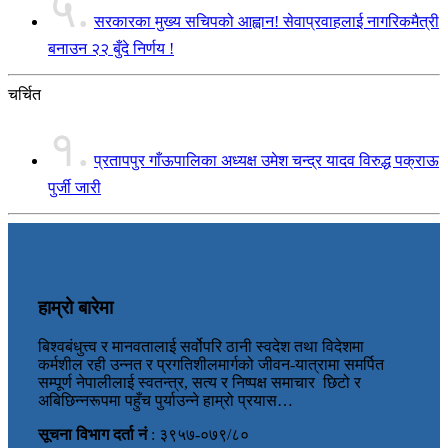
५.
सरकारका मुख्य सचिपको आह्वान! सेवाप्रवाहलाई नागरिकमैत्री
बनाउन २२ बुँदे निर्णय !
चर्चित
१.
प्रतापपुर गाँऊपालिका अध्यक्ष उमेश चन्द्र यादव विरुद्ध पक्राऊ
पुर्जी जारी
हाम्रो बारेमा
बिश्वबंधुत्त्व र मानवतालाई सर्वोपरि ठानी स्वदेश तथा विदेशमा
कर्मशील रही उन्नत र प्रगतिशीलमार्गको जीवन-यात्रामा समर्पित
सम्पूर्ण नेपालीलाई स्वतन्त्र, सत्य र निष्पक्ष समाचार छिटो र
अबिछिन्नरूपमा पहुँच पुर्याउन्ने हाम्रो प्रयास…
सूचना विभाग दर्ता नं
: ३९५७-०७९/८०