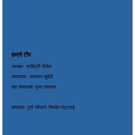
हाम्रो टीम
अध्यक्षः साबित्री पौडेल
सम्पादक: नारायण सुबेदी
सह सम्पादक: पुजा लम्साल
संवाद्दताः दुर्गा न्यौपाने, भिमदेव भट्टराई