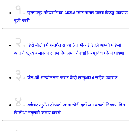
१.
प्रतापपुर गाँऊपालिका अध्यक्ष उमेश चन्द्र यादव विरुद्ध पक्राऊ
पुर्जी जारी
२.
हिरो मोटोकर्पअन्तर्गत सञ्चालित भीआईडिएले आफ्नो पहिलो
अन्तर्राष्ट्रिय बजारका रूपमा नेपालमा औपचारिक प्रवेश गरेको घोषणा
३.
जेन-जी आन्दोलनमा फरार कैदी लागुऔषध सहित पक्राउ
४.
बर्दघाट-गुराँस टोलको जग्गा चोरी दर्ता लगायतको निकास दिन
सिडीओ नेतृत्वले कम्मर कस्यो