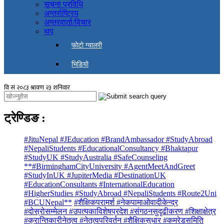
सूचना प्रविधि
अन्तर्राष्ट्रिय
अन्तरवार्ता/विचार
थप
फोटो ग्यालरी
भिडियो
ट्रेण्डिङ
:
#JituNepal #JEducation #BrandAmbassador #StudyAbroad
#NepaliStudents #EducationalConsultancy #Bhaktapur
#StudyUK #StudyAustralia #SafeCounseling
**#BirminghamCityUniversity #AgentMeetAndGreet
#StudyInUK #JupiterMedia #DestinationUK
#EducationConsultants #InternationalEducation
#HigherStudies #StudyAbroad #NepaliStudents #Route2Uni
#BCUNepal**
#शैक्षिकपरामर्श #नेकपामाओवादीकेन्द्र
#दोस्रोसम्मेलन #उपत्यकाविशेषप्रदेश #संगठनसुदृढीकरण #शिक्षाक्षेत्र
#क्रान्तिकारीनेतृत्व #नेतृत्वपरिवर्तन #शैक्षिकसुधार #कमरेडसमिति