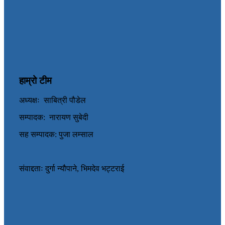
हाम्रो टीम
अध्यक्षः साबित्री पौडेल
सम्पादक: नारायण सुबेदी
सह सम्पादक: पुजा लम्साल
संवाद्दताः दुर्गा न्यौपाने, भिमदेव भट्टराई