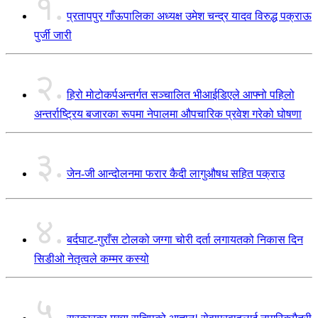
१.
प्रतापपुर गाँऊपालिका अध्यक्ष उमेश चन्द्र यादव विरुद्ध पक्राऊ
पुर्जी जारी
२.
हिरो मोटोकर्पअन्तर्गत सञ्चालित भीआईडिएले आफ्नो पहिलो
अन्तर्राष्ट्रिय बजारका रूपमा नेपालमा औपचारिक प्रवेश गरेको घोषणा
३.
जेन-जी आन्दोलनमा फरार कैदी लागुऔषध सहित पक्राउ
४.
बर्दघाट-गुराँस टोलको जग्गा चोरी दर्ता लगायतको निकास दिन
सिडीओ नेतृत्वले कम्मर कस्यो
५.