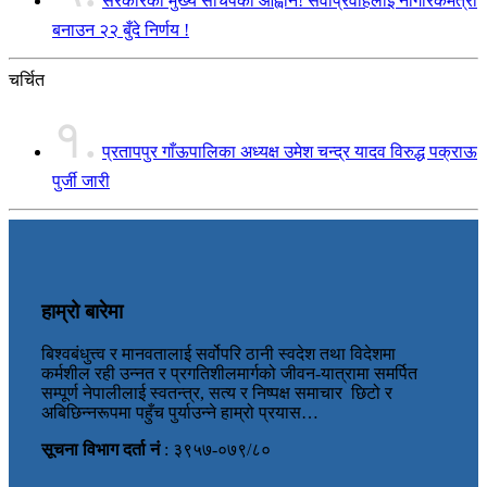
सरकारका मुख्य सचिपको आह्वान! सेवाप्रवाहलाई नागरिकमैत्री
बनाउन २२ बुँदे निर्णय !
चर्चित
१.
प्रतापपुर गाँऊपालिका अध्यक्ष उमेश चन्द्र यादव विरुद्ध पक्राऊ
पुर्जी जारी
हाम्रो बारेमा
बिश्वबंधुत्त्व र मानवतालाई सर्वोपरि ठानी स्वदेश तथा विदेशमा
कर्मशील रही उन्नत र प्रगतिशीलमार्गको जीवन-यात्रामा समर्पित
सम्पूर्ण नेपालीलाई स्वतन्त्र, सत्य र निष्पक्ष समाचार छिटो र
अबिछिन्नरूपमा पहुँच पुर्याउन्ने हाम्रो प्रयास…
सूचना विभाग दर्ता नं
: ३९५७-०७९/८०