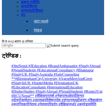
सूचना प्रविधि
अन्तर्राष्ट्रिय
अन्तरवार्ता/विचार
थप
फोटो ग्यालरी
भिडियो
ट्रेण्डिङ
:
#JituNepal #JEducation #BrandAmbassador #StudyAbroad
#NepaliStudents #EducationalConsultancy #Bhaktapur
#StudyUK #StudyAustralia #SafeCounseling
**#BirminghamCityUniversity #AgentMeetAndGreet
#StudyInUK #JupiterMedia #DestinationUK
#EducationConsultants #InternationalEducation
#HigherStudies #StudyAbroad #NepaliStudents #Route2Uni
#BCUNepal**
#शैक्षिकपरामर्श #नेकपामाओवादीकेन्द्र
#दोस्रोसम्मेलन #उपत्यकाविशेषप्रदेश #संगठनसुदृढीकरण #शिक्षाक्षेत्र
#क्रान्तिकारीनेतृत्व #नेतृत्वपरिवर्तन #शैक्षिकसुधार #कमरेडसमिति