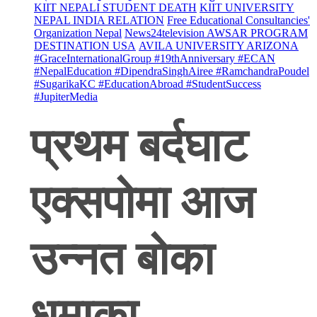
KIIT NEPALI STUDENT DEATH
KIIT UNIVERSITY
NEPAL INDIA RELATION
Free Educational Consultancies'
Organization Nepal
News24television AWSAR PROGRAM
DESTINATION USA
AVILA UNIVERSITY ARIZONA
#GraceInternationalGroup #19thAnniversary #ECAN
#NepalEducation #DipendraSinghAiree #RamchandraPoudel
#SugarikaKC #EducationAbroad #StudentSuccess
#JupiterMedia
प्रथम बर्दघाट
एक्सपोमा आज
उन्नत बोका
धमाका