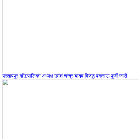
प्रतापपुर गाँऊपालिका अध्यक्ष उमेश चन्द्र यादव विरुद्ध पक्राऊ पुर्जी जारी