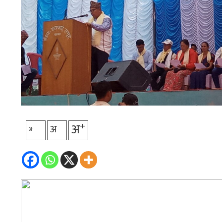
+
अ
अ
-
अ