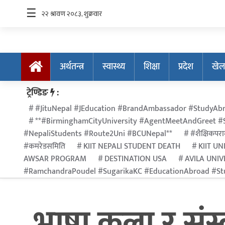
☰
अर्थतन्त्र
स्वास्थ्य
शिक्षा
प्रदेश
खेल
अर्थतन्त्र
ट्रेण्डिङ
:
स्वास्थ्य
#JituNepal #JEducation #BrandAmbassador #StudyAbr
**#BirminghamCityUniversity #AgentMeetAndGreet #S
शिक्षा
#NepaliStudents #Route2Uni #BCUNepal**
#शैक्षिकपराम
प्रदेश
#कमरेडसमिति
KIIT NEPALI STUDENT DEATH
KIIT UN
AWSAR PROGRAM
DESTINATION USA
AVILA UNIV
खेलकुद
#RamchandraPoudel #SugarikaKC #EducationAbroad #Stu
सूचना
प्रविधि
भाषा,कला र संस
अन्तर्राष्ट्रिय