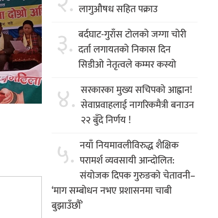
२.
लागुऔषध सहित पक्राउ
३.
बर्दघाट-गुराँस टोलको जग्गा चोरी
दर्ता लगायतको निकास दिन
सिडीओ नेतृत्वले कम्मर कस्यो
४.
सरकारका मुख्य सचिपको आह्वान!
सेवाप्रवाहलाई नागरिकमैत्री बनाउन
२२ बुँदे निर्णय !
५.
नयाँ नियमावलीविरुद्ध शैक्षिक
परामर्श व्यवसायी आन्दोलित:
संयोजक दिपक गुरुङको चेतावनी–
‘माग सम्बोधन नभए प्रशासनमा चाबी
बुझाउँछौँ’