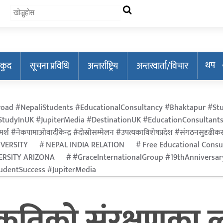
थप
कुद
सूचना प्रविधि
अन्तर्राष्ट्रिय
अन्तरवार्ता/विचार
oad #NepaliStudents #EducationalConsultancy #Bhaktapur #Stu
tudyInUK #JupiterMedia #DestinationUK #EducationConsultants
र्श #नेकपामाओवादीकेन्द्र #दोस्रोसम्मेलन #उपत्यकाविशेषप्रदेश #संगठनसुदृढीकरण #श
IVERSITY
NEPAL INDIA RELATION
Free Educational Consu
ERSITY ARIZONA
#GraceInternationalGroup #19thAnniversa
dentSuccess #JupiterMedia
्कृतिको संरक्षणका 