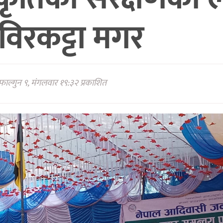
 विरकट्टा मगर
ाल्गुन ९, मंगलवार १९:३२ प्रकाशित