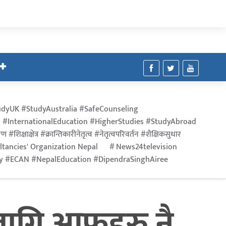
dyUK #StudyAustralia #SafeCounseling
 #InternationalEducation #HigherStudies #StudyAbroad
िक्षाक्षेत्र #क्रान्तिकारीनेतृत्व #नेतृत्वपरिवर्तन #शैक्षिकसुधार
ltancies' Organization Nepal
News24television
ry #ECAN #NepalEducation #DipendraSinghAiree
लागि आफुहरु नै