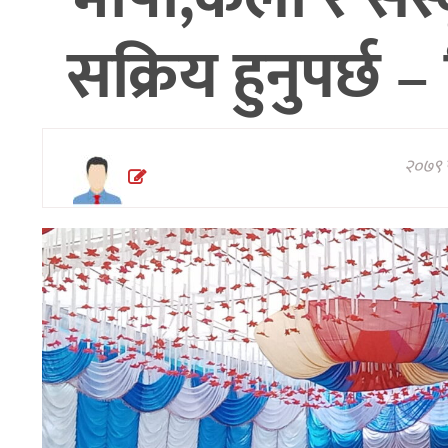
अन्तरवार्ता/
सक्रिय हुनुपर्छ –
विचार
थप
२०७९ फ