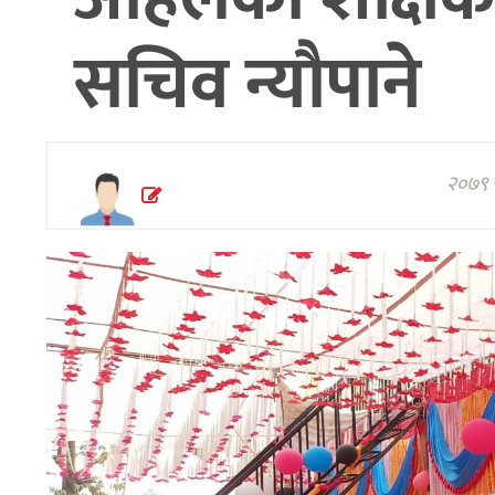
अन्तरवार्ता/
सचिव न्यौपाने
विचार
थप
२०७९ फ