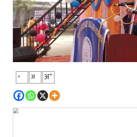
+
अ
अ
-
अ