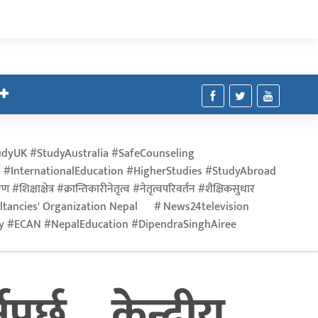
dyUK #StudyAustralia #SafeCounseling
 #InternationalEducation #HigherStudies #StudyAbroad
िक्षाक्षेत्र #क्रान्तिकारीनेतृत्व #नेतृत्वपरिवर्तन #शैक्षिकसुधार
ltancies' Organization Nepal
News24television
ry #ECAN #NepalEducation #DipendraSinghAiree
र्छ – केन्द्रीय