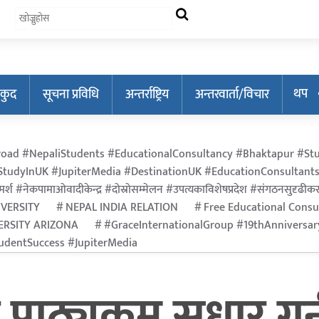
थप
कुद
सूचना प्रविधि
अन्तर्राष्ट्रिय
अन्तरवार्ता/विचार
oad #NepaliStudents #EducationalConsultancy #Bhaktapur #Stu
tudyInUK #JupiterMedia #DestinationUK #EducationConsultants
र्श #नेकपामाओवादीकेन्द्र #दोस्रोसम्मेलन #उपत्यकाविशेषप्रदेश #संगठनसुदृढीकरण #श
IVERSITY
NEPAL INDIA RELATION
Free Educational Consu
ERSITY ARIZONA
#GraceInternationalGroup #19thAnniversa
dentSuccess #JupiterMedia
ाठ्यक्रम सुधार गर्नुप