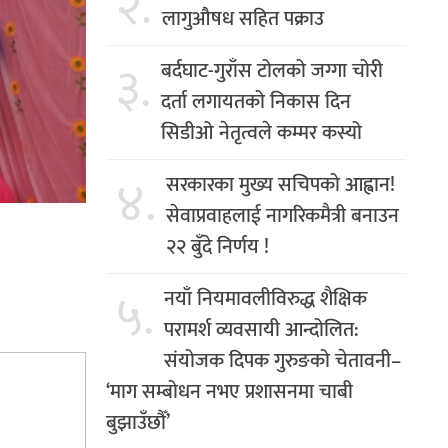
२.
लागुऔषध सहित पक्राउ
३.
बर्दघाट-गुराँस टोलको जग्गा चोरी
दर्ता लगायतको निकास दिन
सिडीओ नेतृत्वले कम्मर कस्यो
४.
सरकारका मुख्य सचिपको आह्वान!
सेवाप्रवाहलाई नागरिकमैत्री बनाउन
२२ बुँदे निर्णय !
५.
नयाँ नियमावलीविरुद्ध शैक्षिक
परामर्श व्यवसायी आन्दोलित:
संयोजक दिपक गुरुङको चेतावनी–
‘माग सम्बोधन नभए प्रशासनमा चाबी
बुझाउँछौँ’