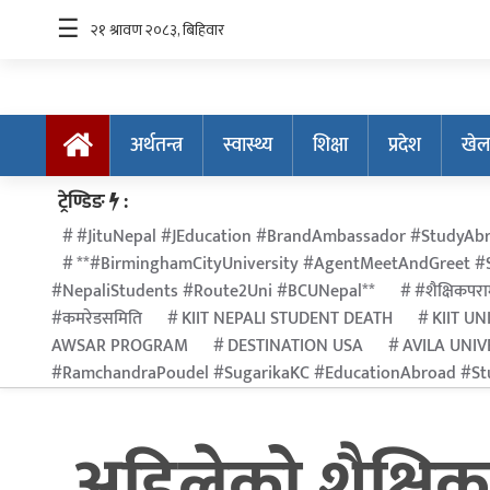
☰
अर्थतन्त्र
स्वास्थ्य
शिक्षा
प्रदेश
खेल
अर्थतन्त्र
ट्रेण्डिङ
:
स्वास्थ्य
#JituNepal #JEducation #BrandAmbassador #StudyAbr
**#BirminghamCityUniversity #AgentMeetAndGreet #S
शिक्षा
#NepaliStudents #Route2Uni #BCUNepal**
#शैक्षिकपराम
प्रदेश
#कमरेडसमिति
KIIT NEPALI STUDENT DEATH
KIIT UN
AWSAR PROGRAM
DESTINATION USA
AVILA UNIV
खेलकुद
#RamchandraPoudel #SugarikaKC #EducationAbroad #Stu
सूचना
प्रविधि
अहिलेको शैक्षिक प
अन्तर्राष्ट्रिय