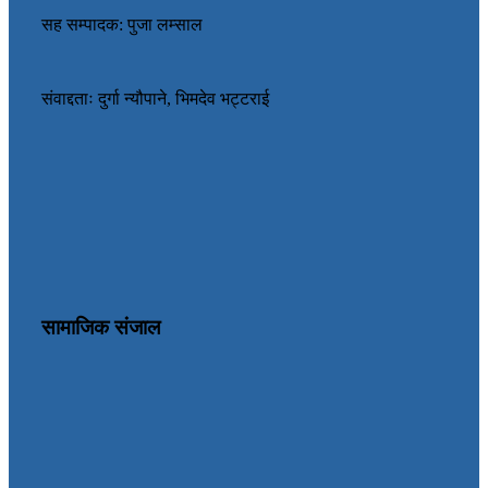
सह सम्पादक: पुजा लम्साल
संवाद्दताः दुर्गा न्यौपाने, भिमदेव भट्टराई
सामाजिक संजाल