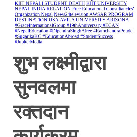
KIIT NEPALI STUDENT DEATH
KIIT UNIVERSITY
NEPAL INDIA RELATION
Free Educational Consultancies'
Organization Nepal
News24television AWSAR PROGRAM
DESTINATION USA
AVILA UNIVERSITY ARIZONA
#GraceInternationalGroup #19thAnniversary #ECAN
#NepalEducation #DipendraSinghAiree #RamchandraPoudel
#SugarikaKC #EducationAbroad #StudentSuccess
#JupiterMedia
शुभ लक्ष्मीद्वारा
सुनवलमा
रक्तदान
कार्यक्रम