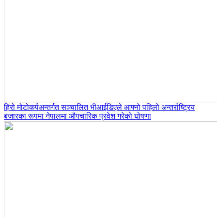
हिरो मोटोकर्पअन्तर्गत सञ्चालित भीआईडिएले आफ्नो पहिलो अन्तर्राष्ट्रिय
बजारका रूपमा नेपालमा औपचारिक प्रवेश गरेको घोषणा