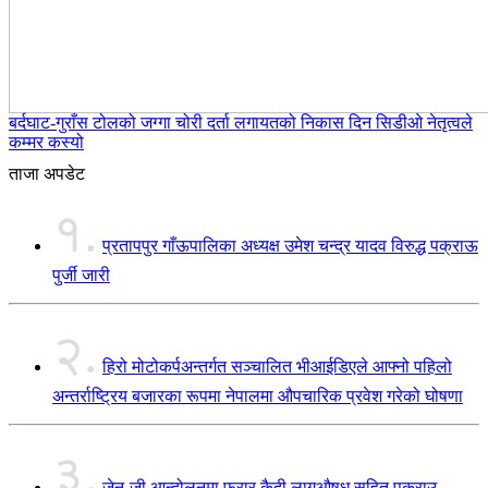
बर्दघाट-गुराँस टोलको जग्गा चोरी दर्ता लगायतको निकास दिन सिडीओ नेतृत्वले
कम्मर कस्यो
ताजा अपडेट
१.
प्रतापपुर गाँऊपालिका अध्यक्ष उमेश चन्द्र यादव विरुद्ध पक्राऊ
पुर्जी जारी
२.
हिरो मोटोकर्पअन्तर्गत सञ्चालित भीआईडिएले आफ्नो पहिलो
अन्तर्राष्ट्रिय बजारका रूपमा नेपालमा औपचारिक प्रवेश गरेको घोषणा
३.
जेन-जी आन्दोलनमा फरार कैदी लागुऔषध सहित पक्राउ