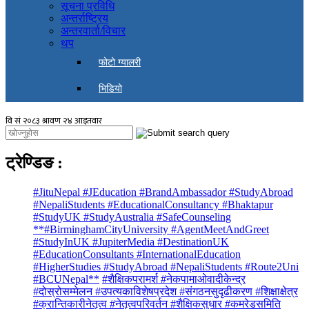
सूचना प्रविधि
अन्तर्राष्ट्रिय
अन्तरवार्ता/विचार
थप
फोटो ग्यालरी
भिडियो
ट्रेण्डिङ
:
#JituNepal #JEducation #BrandAmbassador #StudyAbroad
#NepaliStudents #EducationalConsultancy #Bhaktapur
#StudyUK #StudyAustralia #SafeCounseling
**#BirminghamCityUniversity #AgentMeetAndGreet
#StudyInUK #JupiterMedia #DestinationUK
#EducationConsultants #InternationalEducation
#HigherStudies #StudyAbroad #NepaliStudents #Route2Uni
#BCUNepal**
#शैक्षिकपरामर्श #नेकपामाओवादीकेन्द्र
#दोस्रोसम्मेलन #उपत्यकाविशेषप्रदेश #संगठनसुदृढीकरण #शिक्षाक्षेत्र
#क्रान्तिकारीनेतृत्व #नेतृत्वपरिवर्तन #शैक्षिकसुधार #कमरेडसमिति