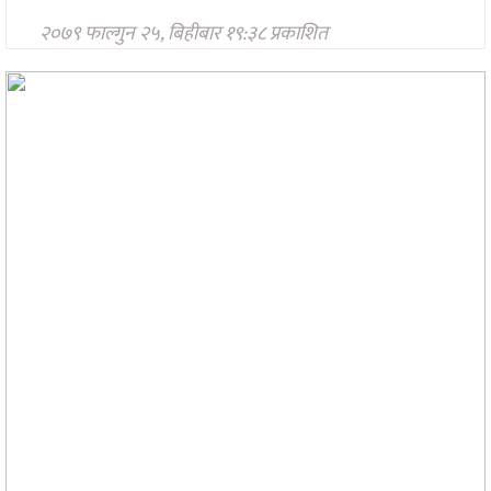
प्रविधि
२०७९ फाल्गुन २५, बिहीबार १९:३८ प्रकाशित
अन्तर्राष्ट्रिय
अन्तरवार्ता/
विचार
थप