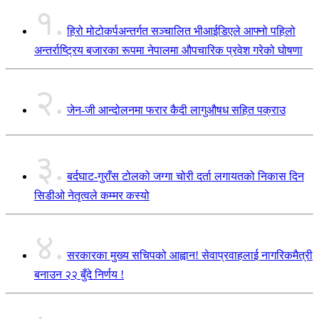
१.
हिरो मोटोकर्पअन्तर्गत सञ्चालित भीआईडिएले आफ्नो पहिलो
अन्तर्राष्ट्रिय बजारका रूपमा नेपालमा औपचारिक प्रवेश गरेको घोषणा
२.
जेन-जी आन्दोलनमा फरार कैदी लागुऔषध सहित पक्राउ
३.
बर्दघाट-गुराँस टोलको जग्गा चोरी दर्ता लगायतको निकास दिन
सिडीओ नेतृत्वले कम्मर कस्यो
४.
सरकारका मुख्य सचिपको आह्वान! सेवाप्रवाहलाई नागरिकमैत्री
बनाउन २२ बुँदे निर्णय !