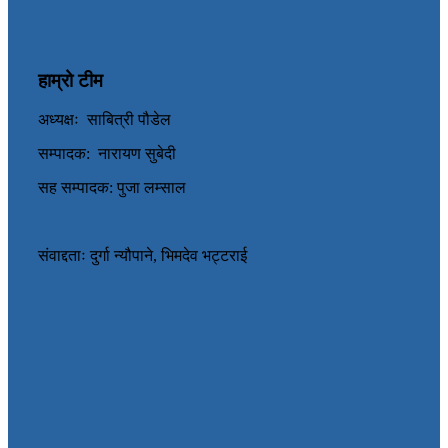
हाम्रो टीम
अध्यक्षः साबित्री पौडेल
सम्पादक: नारायण सुबेदी
सह सम्पादक: पुजा लम्साल
संवाद्दताः दुर्गा न्यौपाने, भिमदेव भट्टराई