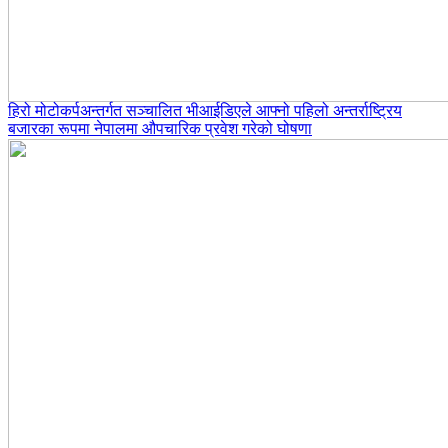
हिरो मोटोकर्पअन्तर्गत सञ्चालित भीआईडिएले आफ्नो पहिलो अन्तर्राष्ट्रिय
बजारका रूपमा नेपालमा औपचारिक प्रवेश गरेको घोषणा