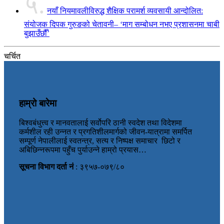
५.
नयाँ नियमावलीविरुद्ध शैक्षिक परामर्श व्यवसायी आन्दोलित:
संयोजक दिपक गुरुङको चेतावनी– ‘माग सम्बोधन नभए प्रशासनमा चाबी
बुझाउँछौँ’
चर्चित
हाम्रो बारेमा
बिश्वबंधुत्त्व र मानवतालाई सर्वोपरि ठानी स्वदेश तथा विदेशमा
कर्मशील रही उन्नत र प्रगतिशीलमार्गको जीवन-यात्रामा समर्पित
सम्पूर्ण नेपालीलाई स्वतन्त्र, सत्य र निष्पक्ष समाचार छिटो र
अबिछिन्नरूपमा पहुँच पुर्याउन्ने हाम्रो प्रयास…
सूचना विभाग दर्ता नं
: ३९५७-०७९/८०