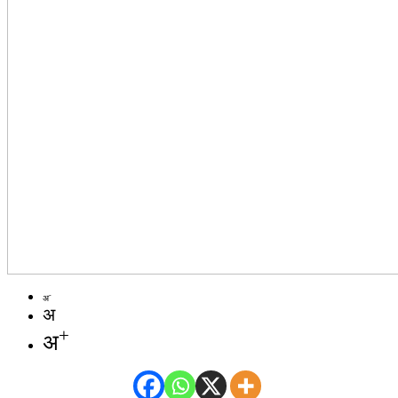
-
अ
अ
+
अ