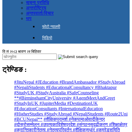
सूचना प्रविधि
अन्तर्राष्ट्रिय
अन्तरवार्ता/विचार
थप
फोटो ग्यालरी
भिडियो
ट्रेण्डिङ
:
#JituNepal #JEducation #BrandAmbassador #StudyAbroad
#NepaliStudents #EducationalConsultancy #Bhaktapur
#StudyUK #StudyAustralia #SafeCounseling
**#BirminghamCityUniversity #AgentMeetAndGreet
#StudyInUK #JupiterMedia #DestinationUK
#EducationConsultants #InternationalEducation
#HigherStudies #StudyAbroad #NepaliStudents #Route2Uni
#BCUNepal**
#शैक्षिकपरामर्श #नेकपामाओवादीकेन्द्र
#दोस्रोसम्मेलन #उपत्यकाविशेषप्रदेश #संगठनसुदृढीकरण #शिक्षाक्षेत्र
#क्रान्तिकारीनेतृत्व #नेतृत्वपरिवर्तन #शैक्षिकसुधार #कमरेडसमिति