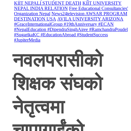
KIIT NEPALI STUDENT DEATH
KIIT UNIVERSITY
NEPAL INDIA RELATION
Free Educational Consultancies'
Organization Nepal
News24television AWSAR PROGRAM
DESTINATION USA
AVILA UNIVERSITY ARIZONA
#GraceInternationalGroup #19thAnniversary #ECAN
#NepalEducation #DipendraSinghAiree #RamchandraPoudel
#SugarikaKC #EducationAbroad #StudentSuccess
#JupiterMedia
नवलपरासीको
शिक्षक संघको
नेतृत्वमा
चापागाईंको