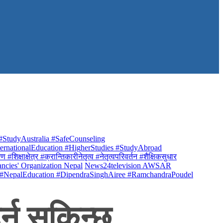
StudyAustralia #SafeCounseling
rnationalEducation #HigherStudies #StudyAbroad
क्षाक्षेत्र #क्रान्तिकारीनेतृत्व #नेतृत्वपरिवर्तन #शैक्षिकसुधार
ancies' Organization Nepal
News24television AWSAR
 #NepalEducation #DipendraSinghAiree #RamchandraPoudel
र्न सकिन्छ