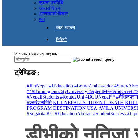
सूचना प्रविधि
अन्तर्राष्ट्रिय
अन्तरवार्ता/विचार
थप
फोटो ग्यालरी
भिडियो
ट्रेण्डिङ
:
#JituNepal #JEducation #BrandAmbassador #StudyAbro
**#BirminghamCityUniversity #AgentMeetAndGreet #St
#NepaliStudents #Route2Uni #BCUNepal**
#शैक्षिकपराम
#कमरेडसमिति
KIIT NEPALI STUDENT DEATH
KIIT
PROGRAM
DESTINATION USA
AVILA UNIVERS
#SugarikaKC #EducationAbroad #StudentSuccess #Jupi
डीभीको नतिजा स