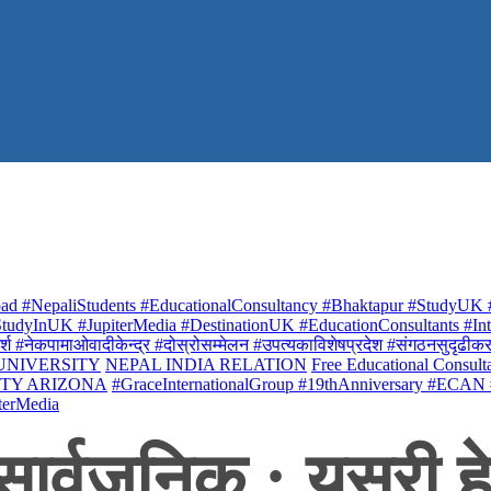
ad #NepaliStudents #EducationalConsultancy #Bhaktapur #StudyUK #
udyInUK #JupiterMedia #DestinationUK #EducationConsultants #Inte
र्श #नेकपामाओवादीकेन्द्र #दोस्रोसम्मेलन #उपत्यकाविशेषप्रदेश #संगठनसुदृढीकरण #शि
 UNIVERSITY
NEPAL INDIA RELATION
Free Educational Consult
ITY ARIZONA
#GraceInternationalGroup #19thAnniversary #ECAN
terMedia
ार्वजनिक : यसरी हे