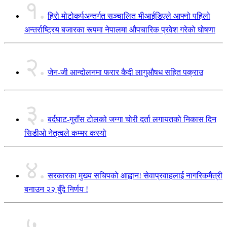
१.
हिरो मोटोकर्पअन्तर्गत सञ्चालित भीआईडिएले आफ्नो पहिलो
अन्तर्राष्ट्रिय बजारका रूपमा नेपालमा औपचारिक प्रवेश गरेको घोषणा
२.
जेन-जी आन्दोलनमा फरार कैदी लागुऔषध सहित पक्राउ
३.
बर्दघाट-गुराँस टोलको जग्गा चोरी दर्ता लगायतको निकास दिन
सिडीओ नेतृत्वले कम्मर कस्यो
४.
सरकारका मुख्य सचिपको आह्वान! सेवाप्रवाहलाई नागरिकमैत्री
बनाउन २२ बुँदे निर्णय !
५.