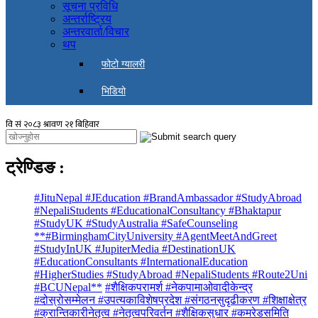
सूचना प्रविधि
अन्तर्राष्ट्रिय
अन्तरवार्ता/विचार
थप
फोटो ग्यालरी
भिडियो
ट्रेण्डिङ
:
#JituNepal #JEducation #BrandAmbassador #StudyAbroad
#NepaliStudents #EducationalConsultancy #Bhaktapur
#StudyUK #StudyAustralia #SafeCounseling
**#BirminghamCityUniversity #AgentMeetAndGreet
#StudyInUK #JupiterMedia #DestinationUK
#EducationConsultants #InternationalEducation
#HigherStudies #StudyAbroad #NepaliStudents #Route2Uni
#BCUNepal**
#शैक्षिकपरामर्श #नेकपामाओवादीकेन्द्र
#दोस्रोसम्मेलन #उपत्यकाविशेषप्रदेश #संगठनसुदृढीकरण #शिक्षाक्षेत्र
#क्रान्तिकारीनेतृत्व #नेतृत्वपरिवर्तन #शैक्षिकसुधार #कमरेडसमिति