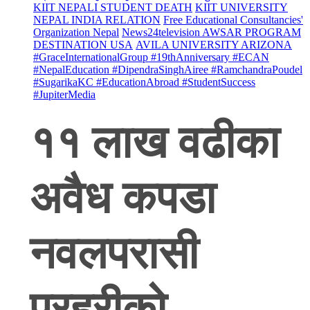
KIIT NEPALI STUDENT DEATH
KIIT UNIVERSITY
NEPAL INDIA RELATION
Free Educational Consultancies'
Organization Nepal
News24television AWSAR PROGRAM
DESTINATION USA
AVILA UNIVERSITY ARIZONA
#GraceInternationalGroup #19thAnniversary #ECAN
#NepalEducation #DipendraSinghAiree #RamchandraPoudel
#SugarikaKC #EducationAbroad #StudentSuccess
#JupiterMedia
११ लाख वढीका
अवैध कपडा
नवलपरासी
प्रहरीको