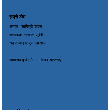
हाम्रो टीम
अध्यक्षः साबित्री पौडेल
सम्पादक: नारायण सुबेदी
सह सम्पादक: पुजा लम्साल
संवाद्दताः दुर्गा न्यौपाने, भिमदेव भट्टराई