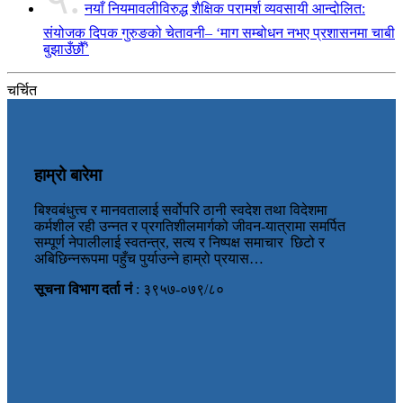
नयाँ नियमावलीविरुद्ध शैक्षिक परामर्श व्यवसायी आन्दोलित:
संयोजक दिपक गुरुङको चेतावनी– ‘माग सम्बोधन नभए प्रशासनमा चाबी
बुझाउँछौँ’
चर्चित
हाम्रो बारेमा
बिश्वबंधुत्त्व र मानवतालाई सर्वोपरि ठानी स्वदेश तथा विदेशमा
कर्मशील रही उन्नत र प्रगतिशीलमार्गको जीवन-यात्रामा समर्पित
सम्पूर्ण नेपालीलाई स्वतन्त्र, सत्य र निष्पक्ष समाचार छिटो र
अबिछिन्नरूपमा पहुँच पुर्याउन्ने हाम्रो प्रयास…
सूचना विभाग दर्ता नं
: ३९५७-०७९/८०