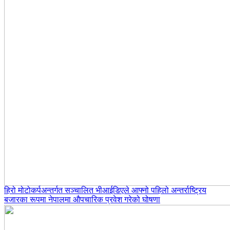
हिरो मोटोकर्पअन्तर्गत सञ्चालित भीआईडिएले आफ्नो पहिलो अन्तर्राष्ट्रिय
बजारका रूपमा नेपालमा औपचारिक प्रवेश गरेको घोषणा