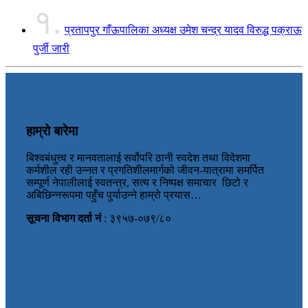
१.
प्रतापपुर गाँऊपालिका अध्यक्ष उमेश चन्द्र यादव विरुद्ध पक्राऊ
पुर्जी जारी
हाम्रो बारेमा
बिश्वबंधुत्त्व र मानवतालाई सर्वोपरि ठानी स्वदेश तथा विदेशमा
कर्मशील रही उन्नत र प्रगतिशीलमार्गको जीवन-यात्रामा समर्पित
सम्पूर्ण नेपालीलाई स्वतन्त्र, सत्य र निष्पक्ष समाचार छिटो र
अबिछिन्नरूपमा पहुँच पुर्याउन्ने हाम्रो प्रयास…
सूचना विभाग दर्ता नं
: ३९५७-०७९/८०