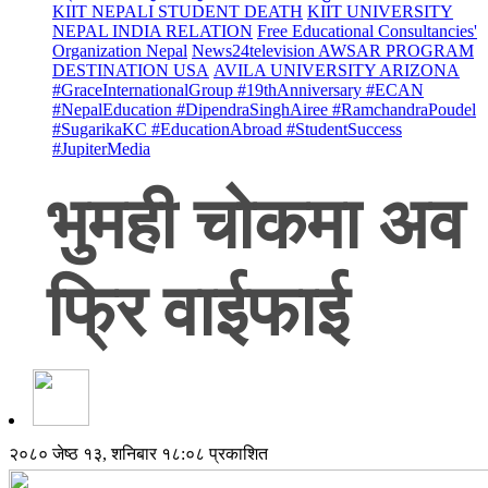
KIIT NEPALI STUDENT DEATH
KIIT UNIVERSITY
NEPAL INDIA RELATION
Free Educational Consultancies'
Organization Nepal
News24television AWSAR PROGRAM
DESTINATION USA
AVILA UNIVERSITY ARIZONA
#GraceInternationalGroup #19thAnniversary #ECAN
#NepalEducation #DipendraSinghAiree #RamchandraPoudel
#SugarikaKC #EducationAbroad #StudentSuccess
#JupiterMedia
भुमही चोकमा अव
फ्रि वाईफाई
२०८० जेष्ठ १३, शनिबार १८:०८ प्रकाशित