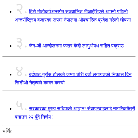
२.
हिरो मोटोकर्पअन्तर्गत सञ्चालित भीआईडिएले आफ्नो पहिलो
अन्तर्राष्ट्रिय बजारका रूपमा नेपालमा औपचारिक प्रवेश गरेको घोषणा
३.
जेन-जी आन्दोलनमा फरार कैदी लागुऔषध सहित पक्राउ
४.
बर्दघाट-गुराँस टोलको जग्गा चोरी दर्ता लगायतको निकास दिन
सिडीओ नेतृत्वले कम्मर कस्यो
५.
सरकारका मुख्य सचिपको आह्वान! सेवाप्रवाहलाई नागरिकमैत्री
बनाउन २२ बुँदे निर्णय !
चर्चित