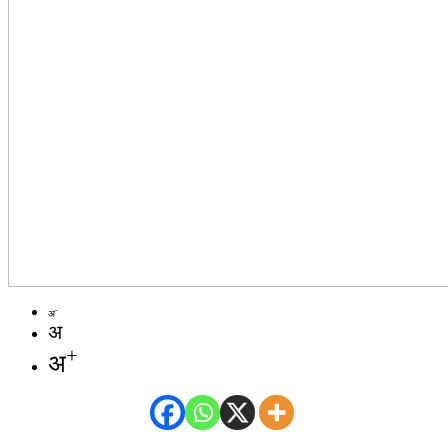
-
अ
अ
+
अ