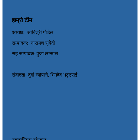
हाम्रो टीम
अध्यक्षः साबित्री पौडेल
सम्पादक: नारायण सुबेदी
सह सम्पादक: पुजा लम्साल
संवाद्दताः दुर्गा न्यौपाने, भिमदेव भट्टराई