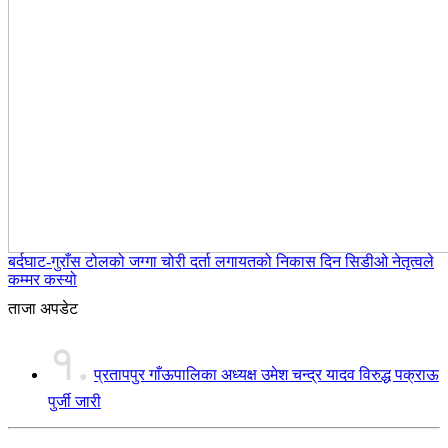
बर्दघाट-गुराँस टोलको जग्गा चोरी दर्ता लगायतको निकास दिन सिडीओ नेतृत्वले
कम्मर कस्यो
ताजा अपडेट
१.
प्रतापपुर गाँऊपालिका अध्यक्ष उमेश चन्द्र यादव विरुद्ध पक्राऊ
पुर्जी जारी