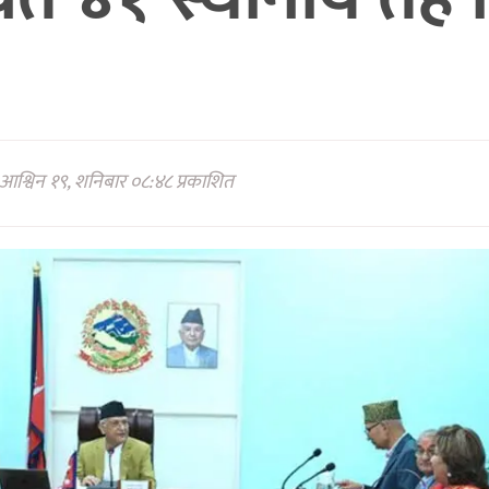
आश्विन १९, शनिबार ०८:४८ प्रकाशित