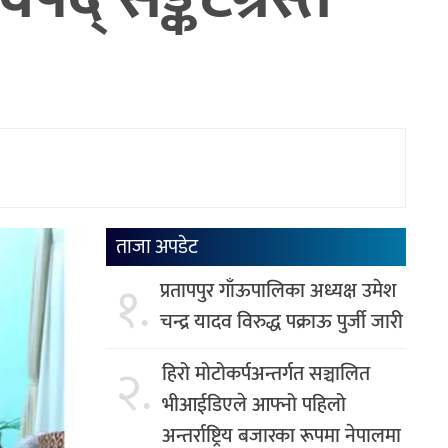
ताजा अपडेट
१.
प्रतापपुर गाँऊपालिका अध्यक्ष उमेश
चन्द्र यादव विरुद्ध पक्राऊ पुर्जी जारी
२.
हिरो मोटोकर्पअन्तर्गत सञ्चालित
भीआईडिएले आफ्नो पहिलो
अन्तर्राष्ट्रिय बजारका रूपमा नेपालमा