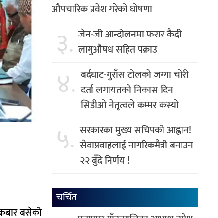
औपचारिक प्रवेश गरेको घोषणा
३.
जेन-जी आन्दोलनमा फरार कैदी
लागुऔषध सहित पक्राउ
४.
बर्दघाट-गुराँस टोलको जग्गा चोरी
दर्ता लगायतको निकास दिन
सिडीओ नेतृत्वले कम्मर कस्यो
५.
सरकारका मुख्य सचिपको आह्वान!
सेवाप्रवाहलाई नागरिकमैत्री बनाउन
२२ बुँदे निर्णय !
चर्चित
क्रबार बसेको