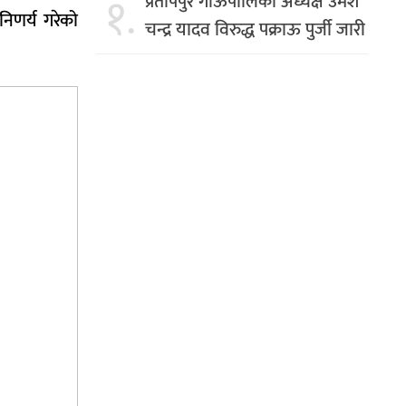
१.
प्रतापपुर गाँऊपालिका अध्यक्ष उमेश
निणर्य गरेको
चन्द्र यादव विरुद्ध पक्राऊ पुर्जी जारी