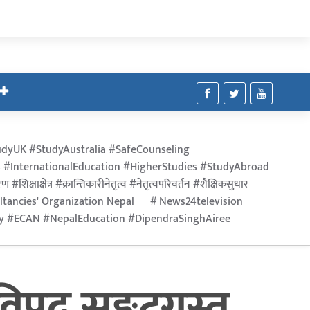
dyUK #StudyAustralia #SafeCounseling
 #InternationalEducation #HigherStudies #StudyAbroad
िक्षाक्षेत्र #क्रान्तिकारीनेतृत्व #नेतृत्वपरिवर्तन #शैक्षिकसुधार
ltancies' Organization Nepal
News24television
ry #ECAN #NepalEducation #DipendraSinghAiree
पद् सङ्कटग्रस्त