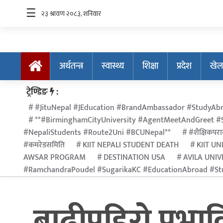
☰
अर्थतन्त्र
स्वास्थ्य
शिक्षा
प्रदेश
खेल
अर्थतन्त्र
ट्रेण्डिङ
:
स्वास्थ्य
#JituNepal #JEducation #BrandAmbassador #StudyAbr
**#BirminghamCityUniversity #AgentMeetAndGreet #S
शिक्षा
#NepaliStudents #Route2Uni #BCUNepal**
#शैक्षिकपराम
प्रदेश
#कमरेडसमिति
KIIT NEPALI STUDENT DEATH
KIIT UN
AWSAR PROGRAM
DESTINATION USA
AVILA UNIV
खेलकुद
#RamchandraPoudel #SugarikaKC #EducationAbroad #Stu
सूचना
प्रविधि
बाढीपहिरो प्रभाव
अन्तर्राष्ट्रिय