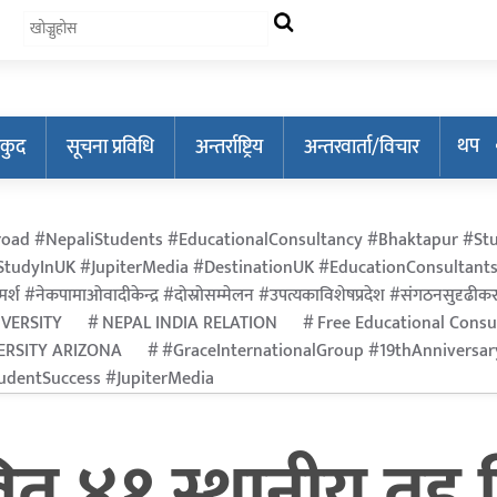
थप
कुद
सूचना प्रविधि
अन्तर्राष्ट्रिय
अन्तरवार्ता/विचार
oad #NepaliStudents #EducationalConsultancy #Bhaktapur #Stu
tudyInUK #JupiterMedia #DestinationUK #EducationConsultants
र्श #नेकपामाओवादीकेन्द्र #दोस्रोसम्मेलन #उपत्यकाविशेषप्रदेश #संगठनसुदृढीकरण #श
IVERSITY
NEPAL INDIA RELATION
Free Educational Consu
ERSITY ARIZONA
#GraceInternationalGroup #19thAnniversa
dentSuccess #JupiterMedia
ित ४१ स्थानीय तह वि