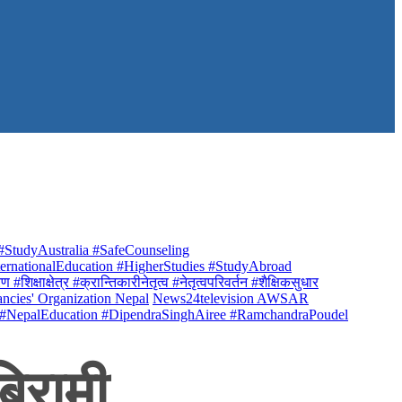
StudyAustralia #SafeCounseling
rnationalEducation #HigherStudies #StudyAbroad
क्षाक्षेत्र #क्रान्तिकारीनेतृत्व #नेतृत्वपरिवर्तन #शैक्षिकसुधार
ancies' Organization Nepal
News24television AWSAR
 #NepalEducation #DipendraSinghAiree #RamchandraPoudel
िरामी