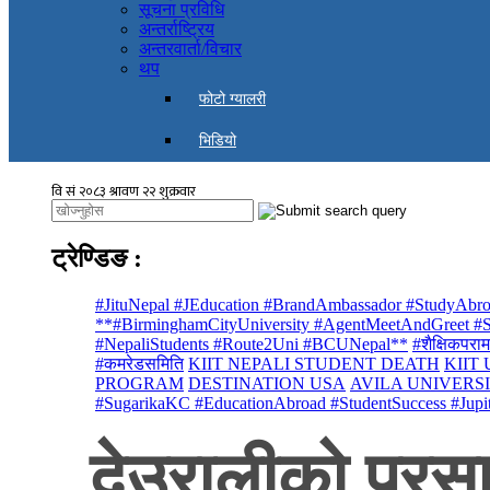
सूचना प्रविधि
अन्तर्राष्ट्रिय
अन्तरवार्ता/विचार
थप
फोटो ग्यालरी
भिडियो
ट्रेण्डिङ
:
#JituNepal #JEducation #BrandAmbassador #StudyAbro
**#BirminghamCityUniversity #AgentMeetAndGreet #St
#NepaliStudents #Route2Uni #BCUNepal**
#शैक्षिकपराम
#कमरेडसमिति
KIIT NEPALI STUDENT DEATH
KIIT
PROGRAM
DESTINATION USA
AVILA UNIVERS
#SugarikaKC #EducationAbroad #StudentSuccess #Jupi
देउरालीको प्रस