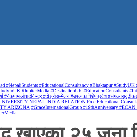
ad #NepaliStudents #EducationalConsultancy #Bhaktapur #StudyUK #
udyInUK #JupiterMedia #DestinationUK #EducationConsultants #Inte
र्श #नेकपामाओवादीकेन्द्र #दोस्रोसम्मेलन #उपत्यकाविशेषप्रदेश #संगठनसुदृढीकरण #शि
 UNIVERSITY
NEPAL INDIA RELATION
Free Educational Consult
ITY ARIZONA
#GraceInternationalGroup #19thAnniversary #ECAN
terMedia
ाद खाएका २५ जना ब