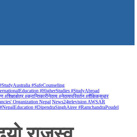
StudyAustralia #SafeCounseling
rnationalEducation #HigherStudies #StudyAbroad
क्षाक्षेत्र #क्रान्तिकारीनेतृत्व #नेतृत्वपरिवर्तन #शैक्षिकसुधार
ancies' Organization Nepal
News24television AWSAR
 #NepalEducation #DipendraSinghAiree #RamchandraPoudel
्यो राजस्व