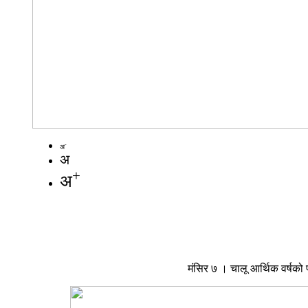
-
अ
अ
+
अ
मंसिर ७ । चालू आर्थिक वर्षक