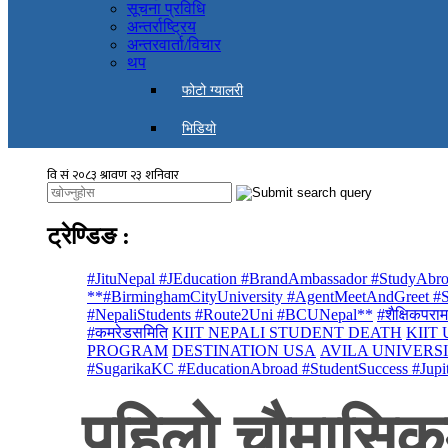
सूचना प्रविधि
अन्तर्राष्ट्रिय
अन्तरवार्ता/विचार
थप
फोटो ग्यालरी
भिडियो
ट्रेण्डिङ
:
#JituNepal #JEducation #BrandAmbassador #StudyAbro
**#BirminghamCityUniversity #AgentMeetAndGreet #St
#NepaliStudents #Route2Uni #BCUNepal**
#शैक्षिकपराम
#कमरेडसमिति
KIIT NEPALI STUDENT DEATH
KIIT
PROGRAM
DESTINATION USA
AVILA UNIVERS
#SugarikaKC #EducationAbroad #StudentSuccess #Jupi
पहिलो चौमासिकम