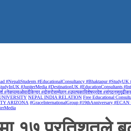
ad #NepaliStudents #EducationalConsultancy #Bhaktapur #StudyUK #
udyInUK #JupiterMedia #DestinationUK #EducationConsultants #Inte
र्श #नेकपामाओवादीकेन्द्र #दोस्रोसम्मेलन #उपत्यकाविशेषप्रदेश #संगठनसुदृढीकरण #शि
 UNIVERSITY
NEPAL INDIA RELATION
Free Educational Consult
ITY ARIZONA
#GraceInternationalGroup #19thAnniversary #ECAN
terMedia
ा १७ प्रतिशतले बढ