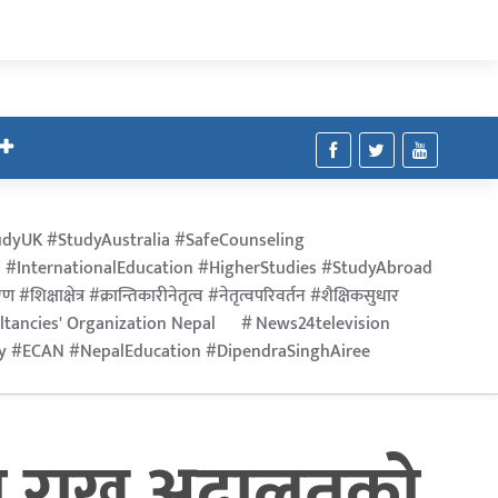
dyUK #StudyAustralia #SafeCounseling
 #InternationalEducation #HigherStudies #StudyAbroad
िक्षाक्षेत्र #क्रान्तिकारीनेतृत्व #नेतृत्वपरिवर्तन #शैक्षिकसुधार
ltancies' Organization Nepal
News24television
ry #ECAN #NepalEducation #DipendraSinghAiree
 राख्न अदालतको