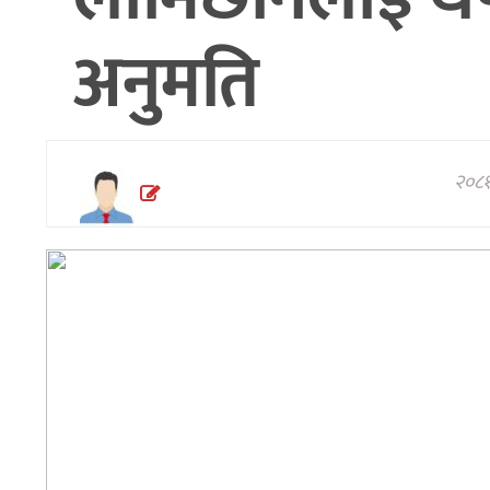
अन्तरवार्ता/
अनुमति
विचार
थप
२०८१