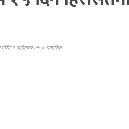
 मंसिर ९, आईतवार ०९:५० प्रकाशित