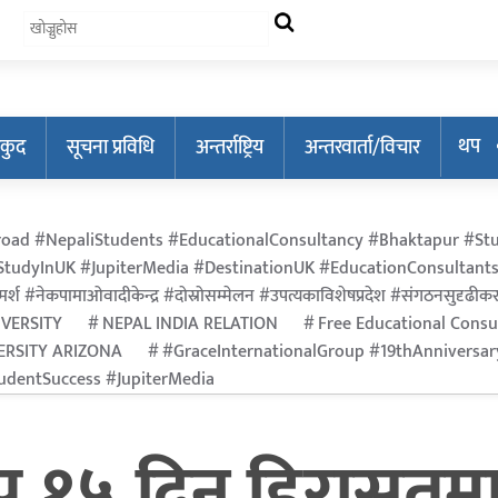
थप
कुद
सूचना प्रविधि
अन्तर्राष्ट्रिय
अन्तरवार्ता/विचार
oad #NepaliStudents #EducationalConsultancy #Bhaktapur #Stu
tudyInUK #JupiterMedia #DestinationUK #EducationConsultants
र्श #नेकपामाओवादीकेन्द्र #दोस्रोसम्मेलन #उपत्यकाविशेषप्रदेश #संगठनसुदृढीकरण #श
IVERSITY
NEPAL INDIA RELATION
Free Educational Consu
ERSITY ARIZONA
#GraceInternationalGroup #19thAnniversa
dentSuccess #JupiterMedia
प १५ दिन हिरासतमा