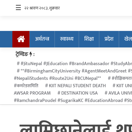
☰
अर्थतन्त्र
स्वास्थ्य
शिक्षा
प्रदेश
खेल
अर्थतन्त्र
ट्रेण्डिङ
:
स्वास्थ्य
#JituNepal #JEducation #BrandAmbassador #StudyAbr
**#BirminghamCityUniversity #AgentMeetAndGreet #S
शिक्षा
#NepaliStudents #Route2Uni #BCUNepal**
#शैक्षिकपराम
प्रदेश
#कमरेडसमिति
KIIT NEPALI STUDENT DEATH
KIIT UN
AWSAR PROGRAM
DESTINATION USA
AVILA UNIV
खेलकुद
#RamchandraPoudel #SugarikaKC #EducationAbroad #Stu
सूचना
प्रविधि
लामिछानेलाई थ
अन्तर्राष्ट्रिय