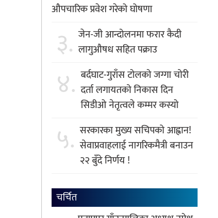
औपचारिक प्रवेश गरेको घोषणा
३.
जेन-जी आन्दोलनमा फरार कैदी
लागुऔषध सहित पक्राउ
४.
बर्दघाट-गुराँस टोलको जग्गा चोरी
दर्ता लगायतको निकास दिन
सिडीओ नेतृत्वले कम्मर कस्यो
५.
सरकारका मुख्य सचिपको आह्वान!
सेवाप्रवाहलाई नागरिकमैत्री बनाउन
२२ बुँदे निर्णय !
चर्चित