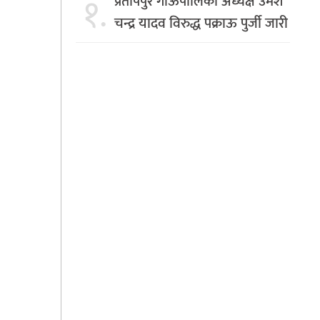
१.
प्रतापपुर गाँऊपालिका अध्यक्ष उमेश
चन्द्र यादव विरुद्ध पक्राऊ पुर्जी जारी