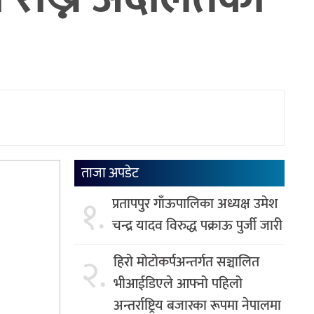
ताजा अपडेट
१.
प्रतापपुर गाँऊपालिका अध्यक्ष उमेश
चन्द्र यादव विरुद्ध पक्राऊ पुर्जी जारी
२.
हिरो मोटोकर्पअन्तर्गत सञ्चालित
भीआईडिएले आफ्नो पहिलो
अन्तर्राष्ट्रिय बजारका रूपमा नेपालमा