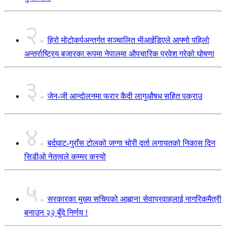
२.
हिरो मोटोकर्पअन्तर्गत सञ्चालित भीआईडिएले आफ्नो पहिलो
अन्तर्राष्ट्रिय बजारका रूपमा नेपालमा औपचारिक प्रवेश गरेको घोषणा
३.
जेन-जी आन्दोलनमा फरार कैदी लागुऔषध सहित पक्राउ
४.
बर्दघाट-गुराँस टोलको जग्गा चोरी दर्ता लगायतको निकास दिन
सिडीओ नेतृत्वले कम्मर कस्यो
५.
सरकारका मुख्य सचिपको आह्वान! सेवाप्रवाहलाई नागरिकमैत्री
बनाउन २२ बुँदे निर्णय !