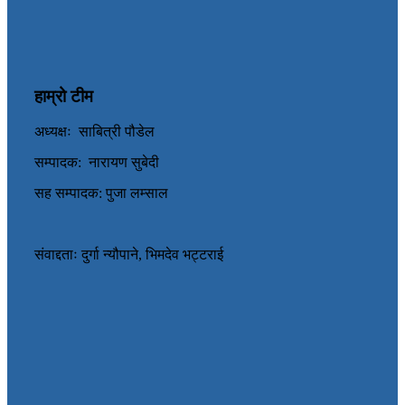
हाम्रो टीम
अध्यक्षः साबित्री पौडेल
सम्पादक: नारायण सुबेदी
सह सम्पादक: पुजा लम्साल
संवाद्दताः दुर्गा न्यौपाने, भिमदेव भट्टराई