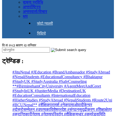
सूचना प्रविधि
अन्तर्राष्ट्रिय
अन्तरवार्ता/विचार
थप
फोटो ग्यालरी
भिडियो
ट्रेण्डिङ
:
#JituNepal #JEducation #BrandAmbassador #StudyAbroad
#NepaliStudents #EducationalConsultancy #Bhaktapur
#StudyUK #StudyAustralia #SafeCounseling
**#BirminghamCityUniversity #AgentMeetAndGreet
#StudyInUK #JupiterMedia #DestinationUK
#EducationConsultants #InternationalEducation
#HigherStudies #StudyAbroad #NepaliStudents #Route2Uni
#BCUNepal**
#शैक्षिकपरामर्श #नेकपामाओवादीकेन्द्र
#दोस्रोसम्मेलन #उपत्यकाविशेषप्रदेश #संगठनसुदृढीकरण #शिक्षाक्षेत्र
#क्रान्तिकारीनेतृत्व #नेतृत्वपरिवर्तन #शैक्षिकसुधार #कमरेडसमिति