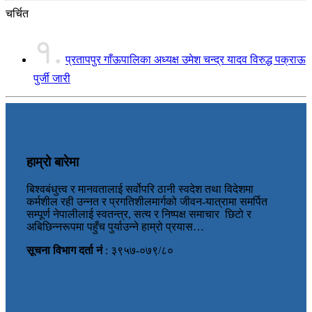
चर्चित
१.
प्रतापपुर गाँऊपालिका अध्यक्ष उमेश चन्द्र यादव विरुद्ध पक्राऊ
पुर्जी जारी
हाम्रो बारेमा
बिश्वबंधुत्त्व र मानवतालाई सर्वोपरि ठानी स्वदेश तथा विदेशमा
कर्मशील रही उन्नत र प्रगतिशीलमार्गको जीवन-यात्रामा समर्पित
सम्पूर्ण नेपालीलाई स्वतन्त्र, सत्य र निष्पक्ष समाचार छिटो र
अबिछिन्नरूपमा पहुँच पुर्याउन्ने हाम्रो प्रयास…
सूचना विभाग दर्ता नं
: ३९५७-०७९/८०