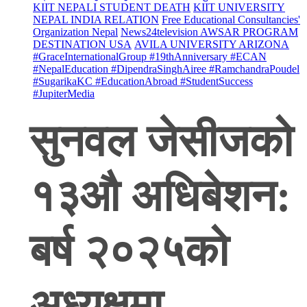
KIIT NEPALI STUDENT DEATH
KIIT UNIVERSITY
NEPAL INDIA RELATION
Free Educational Consultancies'
Organization Nepal
News24television AWSAR PROGRAM
DESTINATION USA
AVILA UNIVERSITY ARIZONA
#GraceInternationalGroup #19thAnniversary #ECAN
#NepalEducation #DipendraSinghAiree #RamchandraPoudel
#SugarikaKC #EducationAbroad #StudentSuccess
#JupiterMedia
सुनवल जेसीजको
१३औ अधिबेशन:
बर्ष २०२५को
अध्यक्षमा