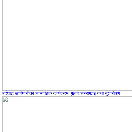
बर्दघाट खानेपानीको साप्ताहिक कार्यक्रम: मुहान सरसफाइ तथा बृक्षारोपण