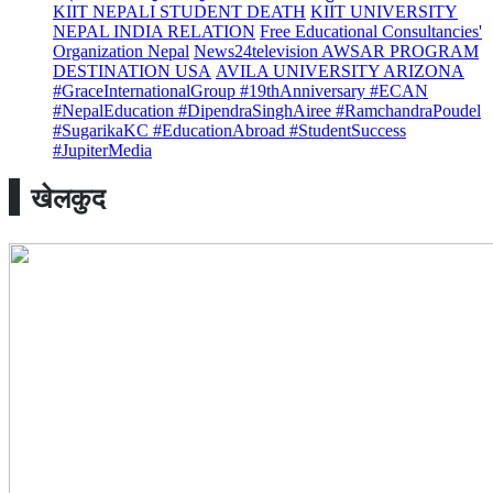
KIIT NEPALI STUDENT DEATH
KIIT UNIVERSITY
NEPAL INDIA RELATION
Free Educational Consultancies'
Organization Nepal
News24television AWSAR PROGRAM
DESTINATION USA
AVILA UNIVERSITY ARIZONA
#GraceInternationalGroup #19thAnniversary #ECAN
#NepalEducation #DipendraSinghAiree #RamchandraPoudel
#SugarikaKC #EducationAbroad #StudentSuccess
#JupiterMedia
खेलकुद