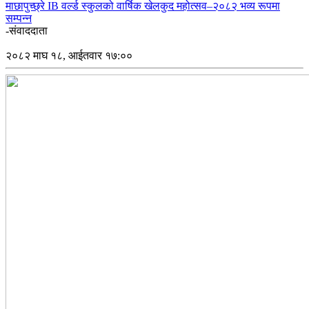
माछापुच्छ्रे IB वर्ल्ड स्कुलको वार्षिक खेलकुद महोत्सव–२०८२ भव्य रूपमा
सम्पन्न
-संवाददाता
२०८२ माघ १८, आईतवार १७:००