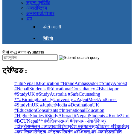
सूचना प्रविधि
अन्तर्राष्ट्रिय
अन्तरवार्ता/विचार
थप
फोटो ग्यालरी
भिडियो
ट्रेण्डिङ
:
#JituNepal #JEducation #BrandAmbassador #StudyAbroad
#NepaliStudents #EducationalConsultancy #Bhaktapur
#StudyUK #StudyAustralia #SafeCounseling
**#BirminghamCityUniversity #AgentMeetAndGreet
#StudyInUK #JupiterMedia #DestinationUK
#EducationConsultants #InternationalEducation
#HigherStudies #StudyAbroad #NepaliStudents #Route2Uni
#BCUNepal**
#शैक्षिकपरामर्श #नेकपामाओवादीकेन्द्र
#दोस्रोसम्मेलन #उपत्यकाविशेषप्रदेश #संगठनसुदृढीकरण #शिक्षाक्षेत्र
#क्रान्तिकारीनेतृत्व #नेतृत्वपरिवर्तन #शैक्षिकसुधार #कमरेडसमिति