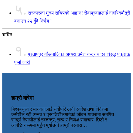
५.
सरकारका मुख्य सचिपको आह्वान! सेवाप्रवाहलाई नागरिकमैत्री
बनाउन २२ बुँदे निर्णय !
चर्चित
१.
प्रतापपुर गाँऊपालिका अध्यक्ष उमेश चन्द्र यादव विरुद्ध पक्राऊ
पुर्जी जारी
हाम्रो बारेमा
बिश्वबंधुत्त्व र मानवतालाई सर्वोपरि ठानी स्वदेश तथा विदेशमा
कर्मशील रही उन्नत र प्रगतिशीलमार्गको जीवन-यात्रामा समर्पित
सम्पूर्ण नेपालीलाई स्वतन्त्र, सत्य र निष्पक्ष समाचार छिटो र
अबिछिन्नरूपमा पहुँच पुर्याउन्ने हाम्रो प्रयास…