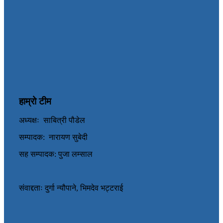
हाम्रो टीम
अध्यक्षः साबित्री पौडेल
सम्पादक: नारायण सुबेदी
सह सम्पादक: पुजा लम्साल
संवाद्दताः दुर्गा न्यौपाने, भिमदेव भट्टराई