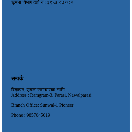
सूचना विभाग दर्ता नं
: ३९५७-०७९/८०
सम्पर्क
विज्ञापन, सूचना/समाचारका लागि
Address : Ramgram-3, Parasi, Nawalparasi
Branch Office: Sunwal-1 Pioneer
Phone : 9857045019