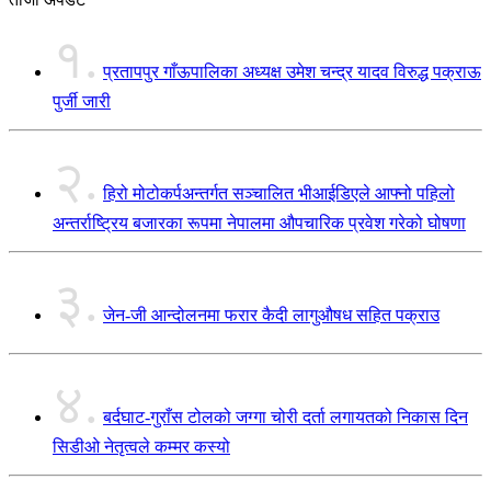
१.
प्रतापपुर गाँऊपालिका अध्यक्ष उमेश चन्द्र यादव विरुद्ध पक्राऊ
पुर्जी जारी
२.
हिरो मोटोकर्पअन्तर्गत सञ्चालित भीआईडिएले आफ्नो पहिलो
अन्तर्राष्ट्रिय बजारका रूपमा नेपालमा औपचारिक प्रवेश गरेको घोषणा
३.
जेन-जी आन्दोलनमा फरार कैदी लागुऔषध सहित पक्राउ
४.
बर्दघाट-गुराँस टोलको जग्गा चोरी दर्ता लगायतको निकास दिन
सिडीओ नेतृत्वले कम्मर कस्यो