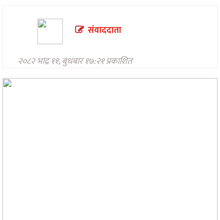
प्रविधि
अन्तर्राष्ट्रिय
संवाददाता
अन्तरवार्ता/
विचार
२०८२ भाद्र ११, बुधबार १७:२१ प्रकाशित
थप