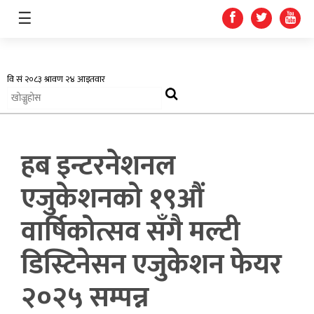
☰
अर्थतन्त्र
हब इन्टरनेशनल
स्वास्थ्य
एजुकेशनको १९औं
शिक्षा
वार्षिकोत्सव सँगै मल्टी
प्रदेश
डिस्टिनेसन एजुकेशन फेयर
खेलकुद
२०२५ सम्पन्न
सूचना