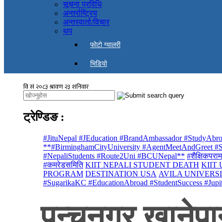
सूचना प्रविधि
अन्तर्राष्ट्रिय
अन्तरवार्ता/विचार
थप
फोटो ग्यालरी
भिडियो
ट्रेण्डिङ
:
#JituNepal #JEducation #BrandAmbassador #StudyAbro
**#BirminghamCityUniversity #AgentMeetAndGreet #St
#NepaliStudents #Route2Uni #BCUNepal**
#शैक्षिकपराम
#कमरेडसमिति
KIIT NEPALI STUDENT DEATH
KIIT
PROGRAM
DESTINATION USA
AVILA UNIVERS
#SugarikaKC #EducationAbroad #StudentSuccess #Jupi
पन्चनगर खानेप