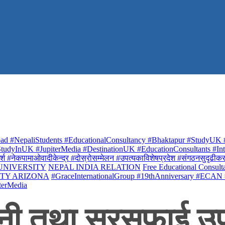
ad #NepaliStudents #EducationalConsultancy #Bhaktapur #StudyUK #
udyInUK #JupiterMedia #DestinationUK #EducationConsultants #Inte
र्श #नेकपामाओवादीकेन्द्र #दोस्रोसम्मेलन #उपत्यकाविशेषप्रदेश #संगठनसुदृढीकरण #शि
 UNIVERSITY
NEPAL INDIA RELATION
Free Educational Consult
ITY ARIZONA
#GraceInternationalGroup #19thAnniversary #ECAN
terMedia
ानी तथा सरसफाई उप