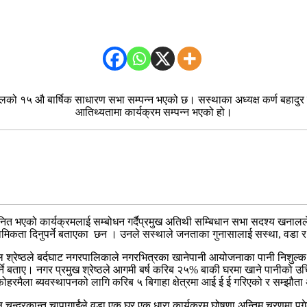
लको १५ औ बार्षिक साधारण सभा सम्पन्न भएको छ। सस्थाका अध्यक्ष कर्ण बहादुर
आतिथ्यतामा कार्यक्रम सम्पन्न भएको हो।
नित भएको कार्यक्रमलाई सम्बोधन गर्दैप्रमुख अतिथी सम्बिधान सभा सदश्य खन
ाथमिकता दिनुपर्ने बताएका छन । उनले सस्थाले जनताका गुनासालाई सस्था, वडा र 
लाल श्रेष्ठले बर्दघाट नगरपालिकाले नगरभित्रका खानेपानी आयोजनाका पानी निशुल्
नु पर्ने बताए। नगर प्रमुख श्रेष्ठले आगमी बर्ष करिब २५% बाकी घरमा खाने पानीक
 फोहरमैला ब्यवस्थापनको लागि करिब ५ बिगाहा क्षेत्रमा आई ई ई गरिएको र सम्झौत
 चन्द्रकान्त चापागाईंले वडा एक घर एक धारा कार्यक्रम घोषणा अन्तिम चरणमा पुग