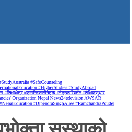
StudyAustralia #SafeCounseling
rnationalEducation #HigherStudies #StudyAbroad
क्षाक्षेत्र #क्रान्तिकारीनेतृत्व #नेतृत्वपरिवर्तन #शैक्षिकसुधार
ancies' Organization Nepal
News24television AWSAR
 #NepalEducation #DipendraSinghAiree #RamchandraPoudel
भोक्ता सस्थाको