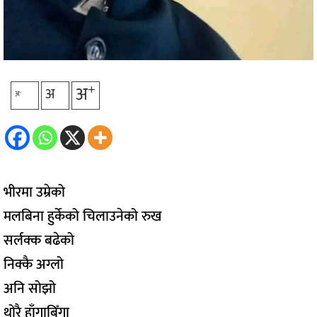
+
अ
अ
-
अ
भीरमा उम्रेको
मलबिना हुर्केको चिलाउनेको रुख
सर्लक्क बढेको
निक्कै अग्लो
अनि सोझो
थोरै हाँगाबिँगा