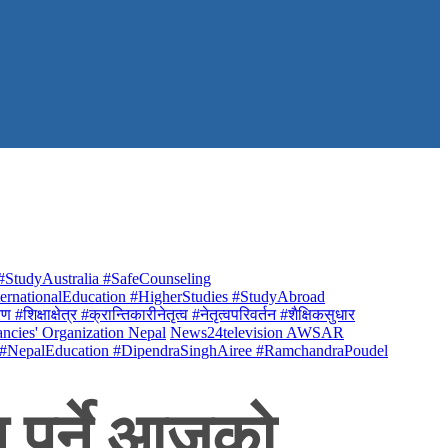
StudyAustralia #SafeCounseling
rnationalEducation #HigherStudies #StudyAbroad
क्षाक्षेत्र #क्रान्तिकारीनेतृत्व #नेतृत्वपरिवर्तन #शैक्षिकसुधार
ancies' Organization Nepal
News24television AWSAR
 #NepalEducation #DipendraSinghAiree #RamchandraPoudel
ु पर्ने आजको