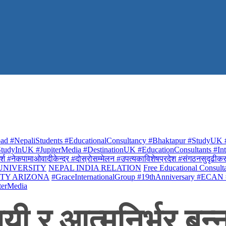
ad #NepaliStudents #EducationalConsultancy #Bhaktapur #StudyUK #
udyInUK #JupiterMedia #DestinationUK #EducationConsultants #Inte
र्श #नेकपामाओवादीकेन्द्र #दोस्रोसम्मेलन #उपत्यकाविशेषप्रदेश #संगठनसुदृढीकरण #शि
 UNIVERSITY
NEPAL INDIA RELATION
Free Educational Consult
ITY ARIZONA
#GraceInternationalGroup #19thAnniversary #ECAN
terMedia
यी र आत्मनिर्भर बन्न