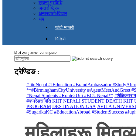
सूचना प्रविधि
अन्तर्राष्ट्रिय
अन्तरवार्ता/विचार
थप
फोटो ग्यालरी
भिडियो
ट्रेण्डिङ
:
#JituNepal #JEducation #BrandAmbassador #StudyAbro
**#BirminghamCityUniversity #AgentMeetAndGreet #St
#NepaliStudents #Route2Uni #BCUNepal**
#शैक्षिकपराम
#कमरेडसमिति
KIIT NEPALI STUDENT DEATH
KIIT
PROGRAM
DESTINATION USA
AVILA UNIVERS
#SugarikaKC #EducationAbroad #StudentSuccess #Jupi
महिलाहरू मितव्य