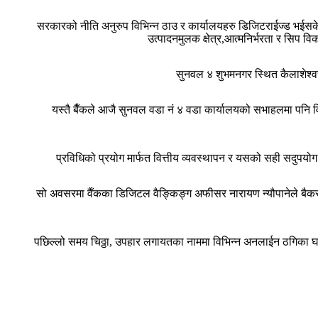
सरकारको नीति अनुरुप विभिन्न ठाउ र कार्यालयहरु डिजिटराईज्ड भईसकेको ह
उत्पादनमुलक क्षेत्र,आत्मनिर्भरता र सिप व
सुनवल ४ शुभमनगर स्थित कैलाशेश्व
यस्तै बैँकले आजै सुनवल वडा नं ४ वडा कार्यालयको सभाहलमा पनि वित्
प्रविधिको प्रयोग मार्फत वित्तीय व्यवस्थापन र यसको सही सदुपयोग
सो अवसरमा वैँकका डिजिटल वैङ्किङ्ग अफीसर नारायण न्यौपानेले बैकसंग
पछिल्लो समय चिठ्ठा, उपहार लगायतका नाममा विभिन्न अनलाईन ठगिका घ