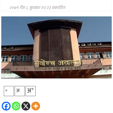
प्रविधि
२०७९ चैत्र ८, बुधबार १२:२३ प्रकाशित
अन्तर्राष्ट्रिय
अन्तरवार्ता/
विचार
थप
+
अ
अ
-
अ