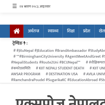
☰
अर्थतन्त्र
स्वास्थ्य
शिक्षा
प्रदेश
खेल
अर्थतन्त्र
ट्रेण्डिङ
:
स्वास्थ्य
#JituNepal #JEducation #BrandAmbassador #StudyAbr
**#BirminghamCityUniversity #AgentMeetAndGreet #S
शिक्षा
#NepaliStudents #Route2Uni #BCUNepal**
#शैक्षिकपराम
प्रदेश
#कमरेडसमिति
KIIT NEPALI STUDENT DEATH
KIIT UN
AWSAR PROGRAM
DESTINATION USA
AVILA UNIV
खेलकुद
#RamchandraPoudel #SugarikaKC #EducationAbroad #Stu
सूचना
प्रविधि
एक्सपोज नेपालद
अन्तर्राष्ट्रिय