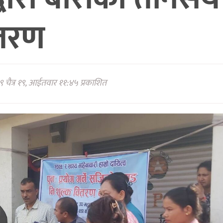
ितरण
 चैत्र १९, आईतवार ११:४५ प्रकाशित