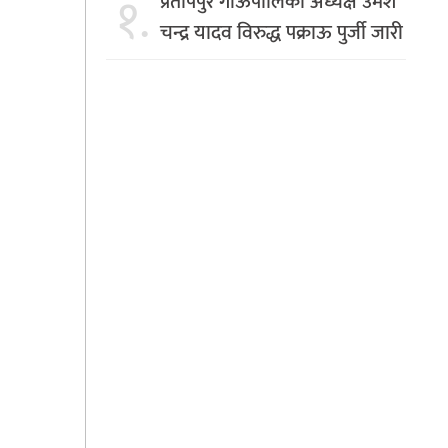
१.
प्रतापपुर गाँऊपालिका अध्यक्ष उमेश
चन्द्र यादव विरुद्ध पक्राऊ पुर्जी जारी