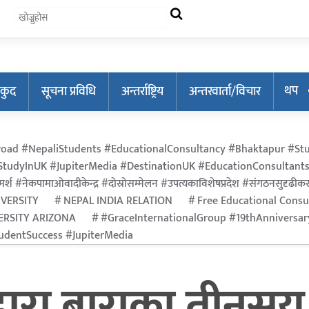
थप
कुद
सूचना प्रविधि
अन्तर्राष्ट्रिय
अन्तरवार्ता/विचार
oad #NepaliStudents #EducationalConsultancy #Bhaktapur #Stu
tudyInUK #JupiterMedia #DestinationUK #EducationConsultants
र्श #नेकपामाओवादीकेन्द्र #दोस्रोसम्मेलन #उपत्यकाविशेषप्रदेश #संगठनसुदृढीकरण #श
IVERSITY
NEPAL INDIA RELATION
Free Educational Consu
ERSITY ARIZONA
#GraceInternationalGroup #19thAnniversa
dentSuccess #JupiterMedia
्वारा बाराका तीनस