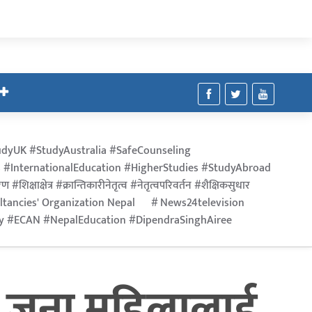
dyUK #StudyAustralia #SafeCounseling
 #InternationalEducation #HigherStudies #StudyAbroad
िक्षाक्षेत्र #क्रान्तिकारीनेतृत्व #नेतृत्वपरिवर्तन #शैक्षिकसुधार
ltancies' Organization Nepal
News24television
ry #ECAN #NepalEducation #DipendraSinghAiree
य जना महिलालाई