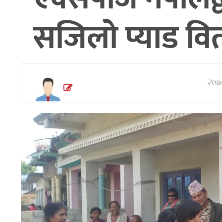
अन्तरवार्ता/
सजिलो प्याड व
विचार
थप
२०७९