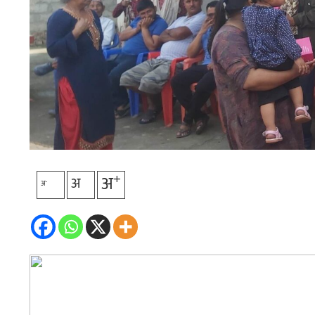
+
अ
अ
-
अ