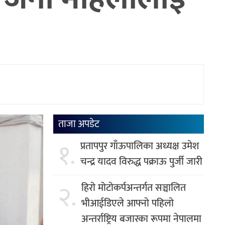
ताजा अपडेट
१.
प्रतापपुर गाँऊपालिका अध्यक्ष उमेश
चन्द्र यादव विरुद्ध पक्राऊ पुर्जी जारी
२.
हिरो मोटोकर्पअन्तर्गत सञ्चालित
भीआईडिएले आफ्नो पहिलो
अन्तर्राष्ट्रिय बजारका रूपमा नेपालमा