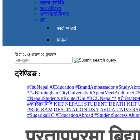
सूचना प्रविधि
अन्तर्राष्ट्रिय
अन्तरवार्ता/विचार
थप
फोटो ग्यालरी
भिडियो
ट्रेण्डिङ
:
#JituNepal #JEducation #BrandAmbassador #StudyAbro
**#BirminghamCityUniversity #AgentMeetAndGreet #St
#NepaliStudents #Route2Uni #BCUNepal**
#शैक्षिकपराम
#कमरेडसमिति
KIIT NEPALI STUDENT DEATH
KIIT
PROGRAM
DESTINATION USA
AVILA UNIVERS
#SugarikaKC #EducationAbroad #StudentSuccess #Jupi
प्रतापपुरमा बिद