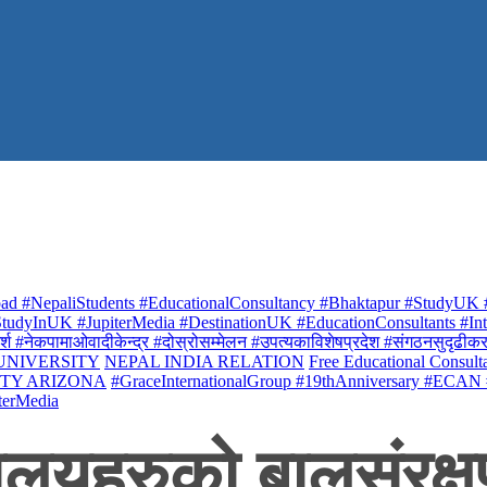
ad #NepaliStudents #EducationalConsultancy #Bhaktapur #StudyUK #
udyInUK #JupiterMedia #DestinationUK #EducationConsultants #Inte
र्श #नेकपामाओवादीकेन्द्र #दोस्रोसम्मेलन #उपत्यकाविशेषप्रदेश #संगठनसुदृढीकरण #शि
 UNIVERSITY
NEPAL INDIA RELATION
Free Educational Consult
ITY ARIZONA
#GraceInternationalGroup #19thAnniversary #ECAN
terMedia
्यालयहरुको बालसंरक्ष