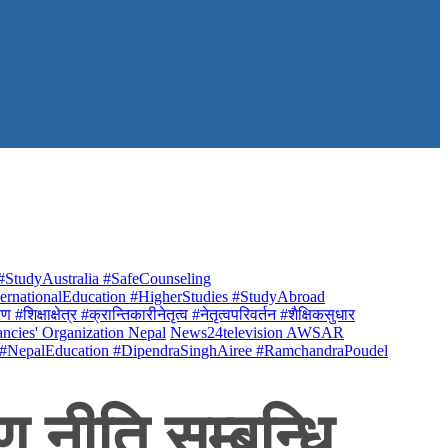
StudyAustralia #SafeCounseling
rnationalEducation #HigherStudies #StudyAbroad
क्षाक्षेत्र #क्रान्तिकारीनेतृत्व #नेतृत्वपरिवर्तन #शैक्षिकसुधार
ancies' Organization Nepal
News24television AWSAR
 #NepalEducation #DipendraSinghAiree #RamchandraPoudel
ण नीति सम्बन्धि