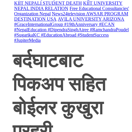
KIIT NEPALI STUDENT DEATH
KIIT UNIVERSITY
NEPAL INDIA RELATION
Free Educational Consultancies'
Organization Nepal
News24television AWSAR PROGRAM
DESTINATION USA
AVILA UNIVERSITY ARIZONA
#GraceInternationalGroup #19thAnniversary #ECAN
#NepalEducation #DipendraSinghAiree #RamchandraPoudel
#SugarikaKC #EducationAbroad #StudentSuccess
#JupiterMedia
बर्दघाटबाट
पिकअप सहित
बोईलर कुखुरा
प्रहरी