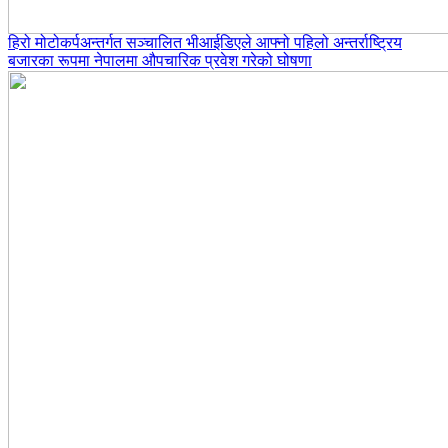
हिरो मोटोकर्पअन्तर्गत सञ्चालित भीआईडिएले आफ्नो पहिलो अन्तर्राष्ट्रिय
बजारका रूपमा नेपालमा औपचारिक प्रवेश गरेको घोषणा