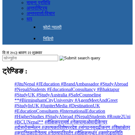
सूचना प्रविधि
अन्तर्राष्ट्रिय
अन्तरवार्ता/विचार
थप
फोटो ग्यालरी
भिडियो
ट्रेण्डिङ
:
#JituNepal #JEducation #BrandAmbassador #StudyAbroad
#NepaliStudents #EducationalConsultancy #Bhaktapur
#StudyUK #StudyAustralia #SafeCounseling
**#BirminghamCityUniversity #AgentMeetAndGreet
#StudyInUK #JupiterMedia #DestinationUK
#EducationConsultants #InternationalEducation
#HigherStudies #StudyAbroad #NepaliStudents #Route2Uni
#BCUNepal**
#शैक्षिकपरामर्श #नेकपामाओवादीकेन्द्र
#दोस्रोसम्मेलन #उपत्यकाविशेषप्रदेश #संगठनसुदृढीकरण #शिक्षाक्षेत्र
#क्रान्तिकारीनेतृत्व #नेतृत्वपरिवर्तन #शैक्षिकसुधार #कमरेडसमिति