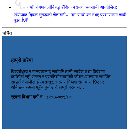
५.
नयाँ नियमावलीविरुद्ध शैक्षिक परामर्श व्यवसायी आन्दोलित:
संयोजक दिपक गुरुङको चेतावनी– ‘माग सम्बोधन नभए प्रशासनमा चाबी
बुझाउँछौँ’
चर्चित
हाम्रो बारेमा
बिश्वबंधुत्त्व र मानवतालाई सर्वोपरि ठानी स्वदेश तथा विदेशमा
कर्मशील रही उन्नत र प्रगतिशीलमार्गको जीवन-यात्रामा समर्पित
सम्पूर्ण नेपालीलाई स्वतन्त्र, सत्य र निष्पक्ष समाचार छिटो र
अबिछिन्नरूपमा पहुँच पुर्याउन्ने हाम्रो प्रयास…
सूचना विभाग दर्ता नं
: ३९५७-०७९/८०