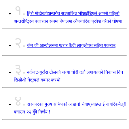
१.
हिरो मोटोकर्पअन्तर्गत सञ्चालित भीआईडिएले आफ्नो पहिलो
अन्तर्राष्ट्रिय बजारका रूपमा नेपालमा औपचारिक प्रवेश गरेको घोषणा
२.
जेन-जी आन्दोलनमा फरार कैदी लागुऔषध सहित पक्राउ
३.
बर्दघाट-गुराँस टोलको जग्गा चोरी दर्ता लगायतको निकास दिन
सिडीओ नेतृत्वले कम्मर कस्यो
४.
सरकारका मुख्य सचिपको आह्वान! सेवाप्रवाहलाई नागरिकमैत्री
बनाउन २२ बुँदे निर्णय !