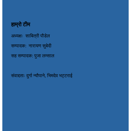
हाम्रो टीम
अध्यक्षः साबित्री पौडेल
सम्पादक: नारायण सुबेदी
सह सम्पादक: पुजा लम्साल
संवाद्दताः दुर्गा न्यौपाने, भिमदेव भट्टराई