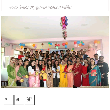
प्रविधि
२०८० बैशाख २९, शुक्रबार १८:५३ प्रकाशित
अन्तर्राष्ट्रिय
अन्तरवार्ता/
विचार
थप
+
अ
अ
-
अ