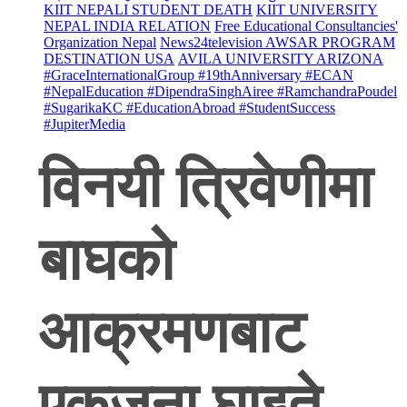
KIIT NEPALI STUDENT DEATH
KIIT UNIVERSITY
NEPAL INDIA RELATION
Free Educational Consultancies'
Organization Nepal
News24television AWSAR PROGRAM
DESTINATION USA
AVILA UNIVERSITY ARIZONA
#GraceInternationalGroup #19thAnniversary #ECAN
#NepalEducation #DipendraSinghAiree #RamchandraPoudel
#SugarikaKC #EducationAbroad #StudentSuccess
#JupiterMedia
विनयी त्रिवेणीमा
बाघको
आक्रमणबाट
एकजना घाइते