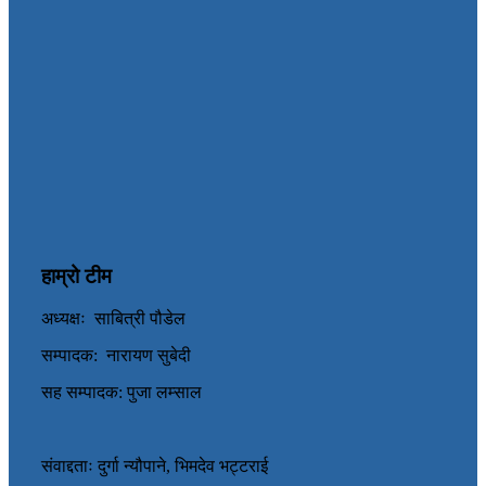
हाम्रो टीम
अध्यक्षः साबित्री पौडेल
सम्पादक: नारायण सुबेदी
सह सम्पादक: पुजा लम्साल
संवाद्दताः दुर्गा न्यौपाने, भिमदेव भट्टराई