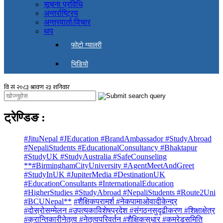
सूचना प्रविधि
अन्तर्राष्ट्रिय
अन्तरवार्ता/विचार
थप
फोटो ग्यालरी
भिडियो
ट्रेण्डिङ
:
#JituNepal #JEducation #BrandAmbassador #StudyAbroad
#NepaliStudents #EducationalConsultancy #Bhaktapur
#StudyUK #StudyAustralia #SafeCounseling
**#BirminghamCityUniversity #AgentMeetAndGreet
#StudyInUK #JupiterMedia #DestinationUK
#EducationConsultants #InternationalEducation
#HigherStudies #StudyAbroad #NepaliStudents #Route2Uni
#BCUNepal**
#शैक्षिकपरामर्श #नेकपामाओवादीकेन्द्र
#दोस्रोसम्मेलन #उपत्यकाविशेषप्रदेश #संगठनसुदृढीकरण #शिक्षाक्षेत्र
#क्रान्तिकारीनेतृत्व #नेतृत्वपरिवर्तन #शैक्षिकसुधार #कमरेडसमिति