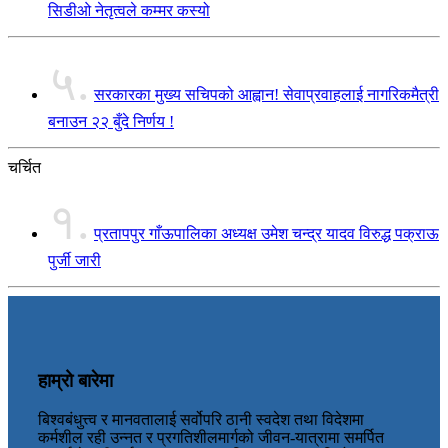
सिडीओ नेतृत्वले कम्मर कस्यो
५.
सरकारका मुख्य सचिपको आह्वान! सेवाप्रवाहलाई नागरिकमैत्री
बनाउन २२ बुँदे निर्णय !
चर्चित
१.
प्रतापपुर गाँऊपालिका अध्यक्ष उमेश चन्द्र यादव विरुद्ध पक्राऊ
पुर्जी जारी
हाम्रो बारेमा
बिश्वबंधुत्त्व र मानवतालाई सर्वोपरि ठानी स्वदेश तथा विदेशमा
कर्मशील रही उन्नत र प्रगतिशीलमार्गको जीवन-यात्रामा समर्पित