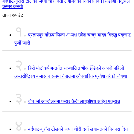
बर्दघाट-गुराँस टोलको जग्गा चोरी दर्ता लगायतको निकास दिन सिडीओ नेतृत्वले
कम्मर कस्यो
ताजा अपडेट
१.
प्रतापपुर गाँऊपालिका अध्यक्ष उमेश चन्द्र यादव विरुद्ध पक्राऊ
पुर्जी जारी
२.
हिरो मोटोकर्पअन्तर्गत सञ्चालित भीआईडिएले आफ्नो पहिलो
अन्तर्राष्ट्रिय बजारका रूपमा नेपालमा औपचारिक प्रवेश गरेको घोषणा
३.
जेन-जी आन्दोलनमा फरार कैदी लागुऔषध सहित पक्राउ
४.
बर्दघाट-गुराँस टोलको जग्गा चोरी दर्ता लगायतको निकास दिन