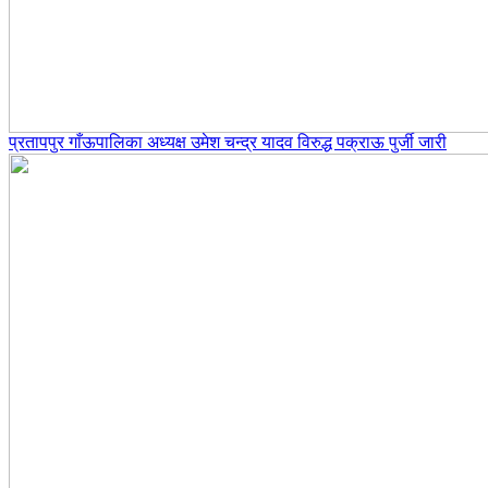
प्रतापपुर गाँऊपालिका अध्यक्ष उमेश चन्द्र यादव विरुद्ध पक्राऊ पुर्जी जारी