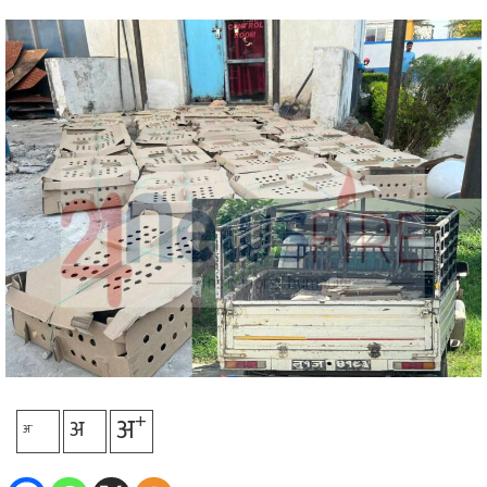
प्रविधि
अन्तर्राष्ट्रिय
अन्तरवार्ता/
विचार
थप
+
अ
अ
-
अ