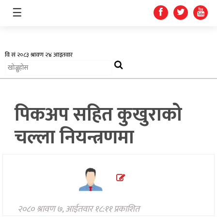
☰
अर्थतन्त्र
पिकअप सहित कुखुराको
स्वास्थ्य
चल्ला नियन्त्रणमा
शिक्षा
प्रदेश
खेलकुद
सूचना
२०८० श्रावण ७, आईतवार १८:११ प्रकाशित