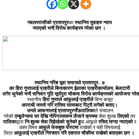
नवलपरासीको
प्रतापपुर
का
स्थानिय
युवाहरु
न्याय
नपाएको
भन्दै
विरोध
कार्यक्रम
गरेका
छन
।
स्थानिय
गरिब
यूवा
समाजले
प्रतापपुर
–
७
का
हिरा
गुप्तालाई
प्रहरीले
बिनाकारण
ईलाका
प्रहरीकार्यालय
,
बेलाटारी
लगेर
थुनेको
भन्दै
सनिवार
गुठि
सूर्यपुरा
चोकमा
विरोध
कार्यक्रमको
आयोजना
गरे
स्थानीय
हिरा
गुप्ताले आफुलाई
प्रहरीले
बिना कसूर
अपराधी
जस्तो
गरि
रातिमा
घरमाबाट
पिट्दै
लगेको
बताए।
उनले
आफन्तलाई
प्रतापपुरगाँऊपालिका
ले संचालन
गरेको
एम्बुलेन्समा
घर
देखि
गोपिगञ्जसम्म
लैजाने क्रममा
सेवा शुल्क
लिएको
तर
पालिका
द्वारा
निःशुल्क
सेवा दिईरहेको
सुनेको
हु
दा आफूले
रसिद
माग्दा
नपाएको
र
उक्त विषय
आफुले
फेसबुक पोस्टमा
राखेको र यही विषयलाई
लिएर
आफुलाई
प्रहरीले
गिरफ्तार
गरि
एकरात
चौकीमा
राखेको
बताएका
छन
।