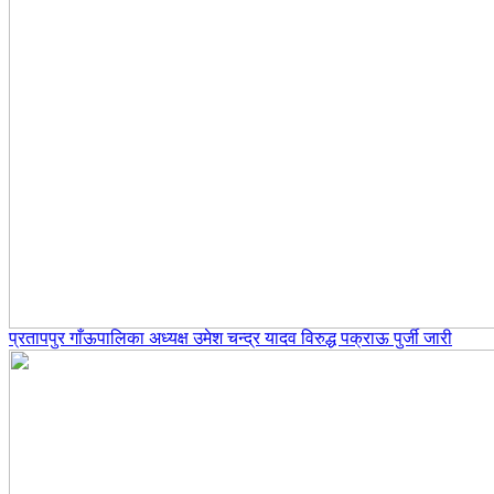
प्रतापपुर गाँऊपालिका अध्यक्ष उमेश चन्द्र यादव विरुद्ध पक्राऊ पुर्जी जारी