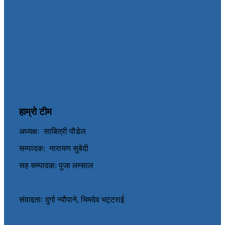
हाम्रो टीम
अध्यक्षः साबित्री पौडेल
सम्पादक: नारायण सुबेदी
सह सम्पादक: पुजा लम्साल
संवाद्दताः दुर्गा न्यौपाने, भिमदेव भट्टराई