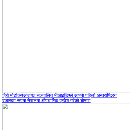
हिरो मोटोकर्पअन्तर्गत सञ्चालित भीआईडिएले आफ्नो पहिलो अन्तर्राष्ट्रिय
बजारका रूपमा नेपालमा औपचारिक प्रवेश गरेको घोषणा