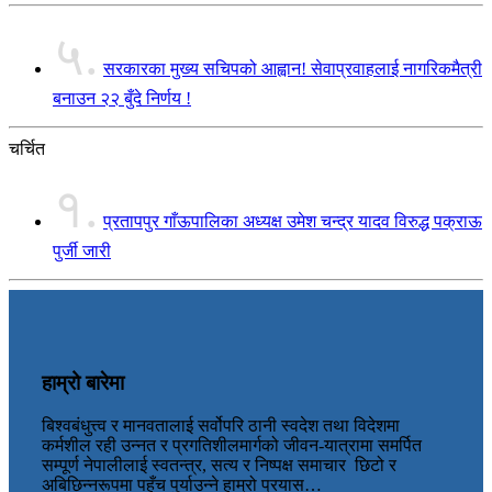
५.
सरकारका मुख्य सचिपको आह्वान! सेवाप्रवाहलाई नागरिकमैत्री
बनाउन २२ बुँदे निर्णय !
चर्चित
१.
प्रतापपुर गाँऊपालिका अध्यक्ष उमेश चन्द्र यादव विरुद्ध पक्राऊ
पुर्जी जारी
हाम्रो बारेमा
बिश्वबंधुत्त्व र मानवतालाई सर्वोपरि ठानी स्वदेश तथा विदेशमा
कर्मशील रही उन्नत र प्रगतिशीलमार्गको जीवन-यात्रामा समर्पित
सम्पूर्ण नेपालीलाई स्वतन्त्र, सत्य र निष्पक्ष समाचार छिटो र
अबिछिन्नरूपमा पहुँच पुर्याउन्ने हाम्रो प्रयास…