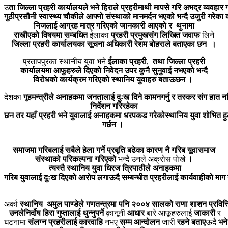
उ
ता
जिल्ला
प्रहरी
कार्यालयले
भने
हिराले
प्रहरीमाथी
मापसे
गरि
अभद्र
व्यवहार
गुठीप्रसौनी
स्वास्थ्य
चौकीले
आफ्नो
संस्थाको
मानमर्दन
भएको
भन्दै
उजुरी
गरेका
निजलाई आग्रह
मात्र
गरिएको
जानकारी
आएको
र
थुनामा
राखीएको
विषयमा
सम्बधित
ईलाका
प्रहरी
प्रमुखसंग
लिखित जवाफ
लिने
जिल्ला
प्रहरी
कार्यालयका
सूचना
अधिकारी
रेशम
बोहराले
बताएका छन
।
प्रतापपुरका स्थानीय युवा भने
ईलाका
प्रहरी
,
तथा
जिल्ला
प्रहरी
कार्यालयमा
आफुहरुले
दिएको
निवेदन
उपर
कुनै
सुनुवाई
नभएको
भन्दै
विरोधको
कार्यक्रम
गरिएको
स्थानिय
युवाहरु
बताऊछन
।
देशका
गृहमन्त्रीले
अनाहकमा
जनतालाई
दुःख
दिने
कामनगर्नु
र
तस्कर
संग
हात
न
निर्देशन गरिरहेका
छन
तर
यहाँ
प्रहरी
भने
युवालाई
अनाहकमा
धरपकड
गरेकोस्थानिय
युवा
शोभित
ह
गर्छन
।
समाजमा
गरिबलाई
सबैले
हेला
गर्ने
प्रबृति
बढेका
कारण
नै
गरिब
यूवासमाज
संस्थाको
परिकल्पना
गरिएको
भन्दै उनले अक्रोस पोखे
।
त्यस्तै
स्थानिय
युवा
धिरज
त्रिपाठीले
अनाहकमा
गरिब
युवालाई
दुःख
दिएको
आरोप
लगाऊदै
सम्बन्धीत
प्रहरीलाई
कार्यवाहीको
माग
अर्का
स्थानिय
अमुल
पाण्डेले
गणतन्त्रमा
पनि
२००४
सालको
राणा
शाशन
प्रवित्त
उनले
निर्दोष
हिरा
गुप्तालाई
थुन्नुपर्ने
क़ानूनी
आधार
बारे आफूहरुलाई
जाकारी
र
घटनामा
संलग्न
प्रहरीलाई
कारवाहि
नभए
सम्म
आन्दोलन
जारी
रहने
बताए
ऊदै
भने