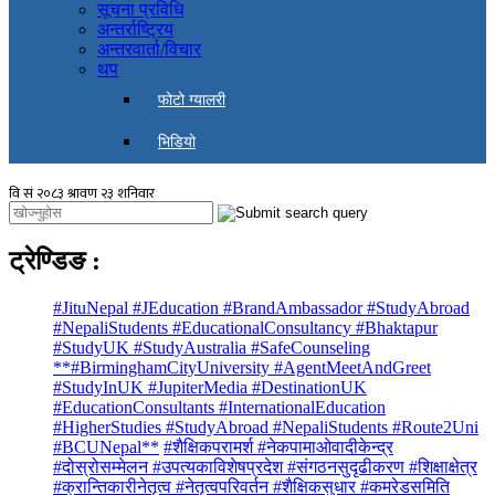
सूचना प्रविधि
अन्तर्राष्ट्रिय
अन्तरवार्ता/विचार
थप
फोटो ग्यालरी
भिडियो
ट्रेण्डिङ
:
#JituNepal #JEducation #BrandAmbassador #StudyAbroad
#NepaliStudents #EducationalConsultancy #Bhaktapur
#StudyUK #StudyAustralia #SafeCounseling
**#BirminghamCityUniversity #AgentMeetAndGreet
#StudyInUK #JupiterMedia #DestinationUK
#EducationConsultants #InternationalEducation
#HigherStudies #StudyAbroad #NepaliStudents #Route2Uni
#BCUNepal**
#शैक्षिकपरामर्श #नेकपामाओवादीकेन्द्र
#दोस्रोसम्मेलन #उपत्यकाविशेषप्रदेश #संगठनसुदृढीकरण #शिक्षाक्षेत्र
#क्रान्तिकारीनेतृत्व #नेतृत्वपरिवर्तन #शैक्षिकसुधार #कमरेडसमिति