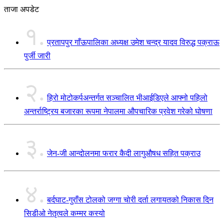
ताजा अपडेट
१.
प्रतापपुर गाँऊपालिका अध्यक्ष उमेश चन्द्र यादव विरुद्ध पक्राऊ
पुर्जी जारी
२.
हिरो मोटोकर्पअन्तर्गत सञ्चालित भीआईडिएले आफ्नो पहिलो
अन्तर्राष्ट्रिय बजारका रूपमा नेपालमा औपचारिक प्रवेश गरेको घोषणा
३.
जेन-जी आन्दोलनमा फरार कैदी लागुऔषध सहित पक्राउ
४.
बर्दघाट-गुराँस टोलको जग्गा चोरी दर्ता लगायतको निकास दिन
सिडीओ नेतृत्वले कम्मर कस्यो