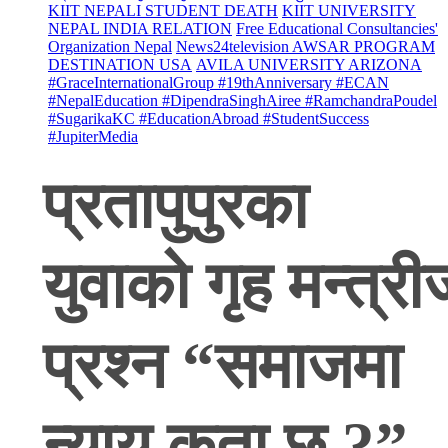
KIIT NEPALI STUDENT DEATH
KIIT UNIVERSITY
NEPAL INDIA RELATION
Free Educational Consultancies'
Organization Nepal
News24television AWSAR PROGRAM
DESTINATION USA
AVILA UNIVERSITY ARIZONA
#GraceInternationalGroup #19thAnniversary #ECAN
#NepalEducation #DipendraSinghAiree #RamchandraPoudel
#SugarikaKC #EducationAbroad #StudentSuccess
#JupiterMedia
प्रतापुपुरका
युवाको गृह मन्त्री
प्रश्न “समाजमा
न्याय कता छ ?”