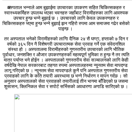
अ
स्पताल भन्नाले आम बुझाईमा उपचारका उपकरण सहित चिकित्सकहरु र
स्वास्थ्यकर्मिहरु उपलव्ध भएका भवनहरु जहाँबाट विरामीहरुका लागि आवश्यक
उपचार हुन्छ भन्ने बुझाई छ । उपचारको लागि केवल उपकरणहरु र
चिकित्सकहरु भएमा हुन्छ भन्ने बुझाई झन गहिरो रुपमा आम समाजमा गढेर बसेको
पाइन्छ ।
तर अस्पताल भनेको विरामीहरुको लागिा दैनिक २४ सै घण्टा, हप्ताको ७ दिन र
वर्षको ३६५ दिन नै विशेषगरी उपचारात्मक सेवा प्रवाह गर्ने एक संवेदनशिल
संस्था हो । अस्पतालमा विरामीहरुको गुणस्तरीय उपचारको लागि भौतिक
पुर्वाधार, जनशक्ति र औजार उपकरणहरुको महत्वपूर्ण भुमिका त हुन्छ नै तर त्यति
मात्र पर्याप्त भने होईन । अस्पतालको गुणस्तरीय सेवा सञ्चालनको लागि केही
वर्षदेखि नेपाल सरकारबाट तहगत रुपमा अस्पतालहरुमा न्युनतम सेवा मापदण्ड
लागू गरिएको छ । न्युनतम सेवा मापदण्डले कुनै पनि अस्पताल गुणस्तरीय सेवा
प्रवाहको लागि के कति तयारी अवस्थामा छ भन्ने निर्धारण र मापन गर्दछ । सो
अनुसार अस्पतालको सेवा प्रवाहको तयारीलाई तीन भागमा बांँडिएको छ जसमा
शुसासन, क्लिनिकल सेवा र सपोर्ट सर्भिसको अवधारणा अगाडि सारिएको छ ।