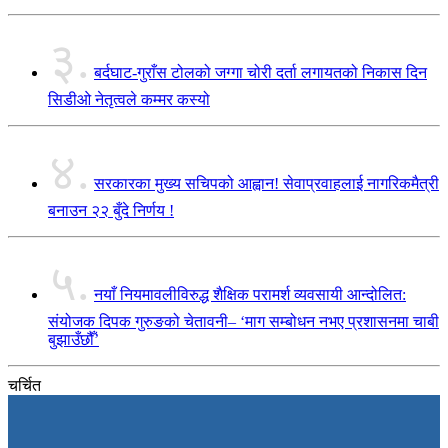
३.
बर्दघाट-गुराँस टोलको जग्गा चोरी दर्ता लगायतको निकास दिन
सिडीओ नेतृत्वले कम्मर कस्यो
४.
सरकारका मुख्य सचिपको आह्वान! सेवाप्रवाहलाई नागरिकमैत्री
बनाउन २२ बुँदे निर्णय !
५.
नयाँ नियमावलीविरुद्ध शैक्षिक परामर्श व्यवसायी आन्दोलित:
संयोजक दिपक गुरुङको चेतावनी– ‘माग सम्बोधन नभए प्रशासनमा चाबी
बुझाउँछौँ’
चर्चित