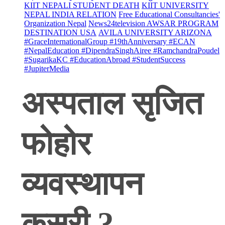
KIIT NEPALI STUDENT DEATH
KIIT UNIVERSITY
NEPAL INDIA RELATION
Free Educational Consultancies'
Organization Nepal
News24television AWSAR PROGRAM
DESTINATION USA
AVILA UNIVERSITY ARIZONA
#GraceInternationalGroup #19thAnniversary #ECAN
#NepalEducation #DipendraSinghAiree #RamchandraPoudel
#SugarikaKC #EducationAbroad #StudentSuccess
#JupiterMedia
अस्पताल सृजित
फोहोर
व्यवस्थापन
कसरी ?