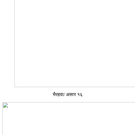
भैरहवा/ असार १६