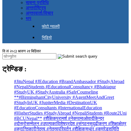
सूचना प्रविधि
अन्तर्राष्ट्रिय
अन्तरवार्ता/विचार
थप
फोटो ग्यालरी
भिडियो
ट्रेण्डिङ
:
#JituNepal #JEducation #BrandAmbassador #StudyAbroad
#NepaliStudents #EducationalConsultancy #Bhaktapur
#StudyUK #StudyAustralia #SafeCounseling
**#BirminghamCityUniversity #AgentMeetAndGreet
#StudyInUK #JupiterMedia #DestinationUK
#EducationConsultants #InternationalEducation
#HigherStudies #StudyAbroad #NepaliStudents #Route2Uni
#BCUNepal**
#शैक्षिकपरामर्श #नेकपामाओवादीकेन्द्र
#दोस्रोसम्मेलन #उपत्यकाविशेषप्रदेश #संगठनसुदृढीकरण #शिक्षाक्षेत्र
#क्रान्तिकारीनेतृत्व #नेतृत्वपरिवर्तन #शैक्षिकसुधार #कमरेडसमिति