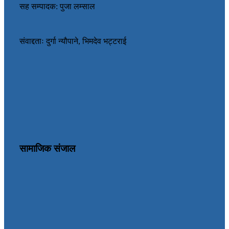
सह सम्पादक: पुजा लम्साल
संवाद्दताः दुर्गा न्यौपाने, भिमदेव भट्टराई
सामाजिक संजाल