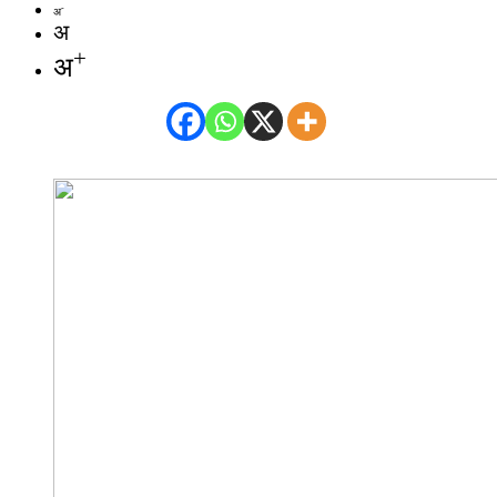
-
अ
अ
+
अ