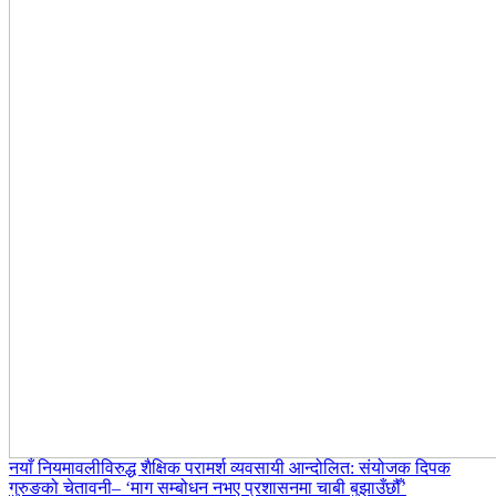
नयाँ नियमावलीविरुद्ध शैक्षिक परामर्श व्यवसायी आन्दोलित: संयोजक दिपक
गुरुङको चेतावनी– ‘माग सम्बोधन नभए प्रशासनमा चाबी बुझाउँछौँ’