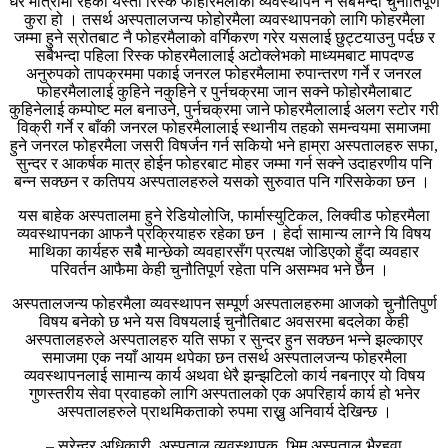
धेरै मात्रामा रहेको यस्तो रिस्क फोहोरमैलाको व्यवस्थापन नै सबैभन्दा चुनौतिपूर्ण
कुरा हो । तसर्थ अस्पतालजन्य फोहोरमैला व्यवस्थापनको लागि फोहरमैला
जम्मा हुने स्रोतबाट नै फोहरमैलाको वर्गिकरण गरेर यसलाई छुट्टयाउनु पर्दछ र
सबैभन्दा पहिला रिस्क फोहरमैलालाई अटोक्लेभको माध्यमबाट मापदण्ड
अनुरुपको तापक्रममा पकाई जनरल फोहरमैलामा रुपान्तरण गर्ने र जनरल
फोहरमैलालाई कुहिने नकुहिने र पुर्नचक्रमा जान सक्ने फोहोरमैलाबाट
कुहिनेलाई कम्पोष्ट मल बनाउने, पुर्नचक्रमा जाने फोहरमैलालाई अलग स्टोर गरी
विक्री गर्ने र बाँकी जनरल फोहरमैलालाई स्थानीय तहको समन्वयमा समाजमा
हुने जनरल फोहरमैला जसरी विषर्जन गर्न सकियो भने हाम्रा अस्पतालहरु सफा,
सुन्दर र आकर्षक मात्र होईन फोहरबाट मोहर जम्मा गर्न सक्ने उदाहरणीय पनि
बन्न सक्छन र कतिपय अस्पतालहरुले यसको सुरुवात पनि गरिसकेका छन ।
यस बाहेक अस्पतालमा हुने रेडियोलोजि, फार्मास्युटिकल, लिक्वीड फोहरमैला
व्यवस्थापनका आफनै प्रक्रियाहरु रहेका छन । हेर्दा सामान्य लाग्ने यि विषय
माथिका कार्यहरु सबैै मान्छेको व्यवहारसँग प्रत्यक्ष जोडिएको हुँदा व्यवहार
परिवर्तन आफैमा केही चुनौतिपूर्ण रहेता पनि असम्भव भने छैन ।
अस्पतालजन्य फोहरमैला व्यवस्थापन सम्पूर्ण अस्पतालहरुमा आजको चुनौतिपुर्ण
विषय बनेको छ भने यस विषयलाई चुनौतिबाट अवसरमा बदलेका केही
अस्पतालहरुले अस्पतालहरु यति सफा र सुन्दर हुन सक्छन भन्ने झल्काएर
समाजमा एक नयाँ आयम थपेका छन तसर्थ अस्पतालजन्य फोहरमैला
व्यवस्थापनलाई सामान्य कार्य अथवा धेरै झन्झटिलो कार्य नबनाएर यो विषय
गुणस्तरीय सेवा प्रवाहको लागि अस्पतालको एक अपरिहार्य कार्य हो भनेर
अस्पतालहरुले प्राथमिकताको रुपमा राख्नु अनिवार्य देखिन्छ ।
– सुरेन्द्र अधिकारी, अस्पताल व्यवस्थापक, भिम अस्पताल भैरहवा