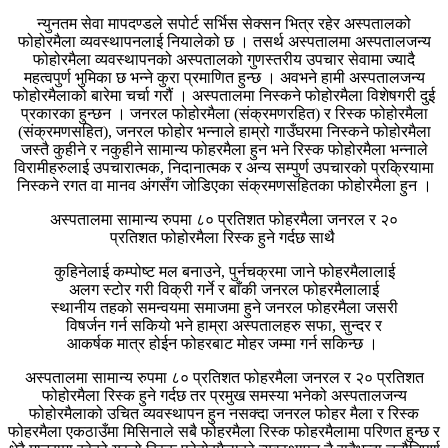
न्युनतम सेवा मापदण्डले सपोर्ट सर्भिस सेक्सन भित्र रहेर अस्पतालको
फोहोरमैला व्यवस्थापनलाई नियालेको छ । तसर्थ अस्पतालमा अस्पतालजन्य
फोहोरमैला व्यवस्थापनको अस्पतालको गुणस्तरीय उपचार सेवामा ज्यादै
महत्वपुर्ण भुमिका छ भन्ने कुरा प्रमाणित हुन्छ । अवभने हामी अस्पतालजन्य
फोहोरमैलाको बारेमा चर्चा गरौं । अस्पतालमा निस्कने फोहोरमैला विशेषगरी दुई
प्रकारका हुन्छन । जनरल फोहोरमैला (संक्रमणरहित) र रिस्क फोहोरमैला
(संक्रमणसहित), जनरल फोहोर भन्नाले हाम्रो गाउँघरमा निस्कने फोहोरमैला
जस्तै कुहीने र नकुहीने सामान्य फोहरमैला हुन भने रिस्क फोहोरमैला भन्नाले
विरामीहरुलाई उपचारात्मक, निदानात्मक र अन्य सम्पुर्ण उपचारको प्रक्रियामा
निस्कने रगत वा मानव अंगसँग जोडिएका संक्रमणसहितका फोहोरमैला हुन ।
अस्पतालमा सामान्य रुपमा ८० प्रतिशत फोहरमैला जनरल र २०
प्रतिशत फोहोरमैला रिस्क हुने गर्दछ साथै
कुहिनेलाई कम्पोष्ट मल बनाउने, पुर्नचक्रमा जाने फोहरमैलालाई
अलग स्टोर गरी विक्री गर्ने र बाँकी जनरल फोहरमैलालाई
स्थानीय तहको समन्वयमा समाजमा हुने जनरल फोहरमैला जसरी
विषर्जन गर्न सकियो भने हाम्रा अस्पतालहरु सफा, सुन्दर र
आकर्षक मात्र होईन फोहरबाट मोहर जम्मा गर्न सकिन्छ ।
अस्पतालमा सामान्य रुपमा ८० प्रतिशत फोहरमैला जनरल र २० प्रतिशत
फोहोरमैला रिस्क हुने गर्दछ तर प्रमुख समस्या भनेको अस्पतालजन्य
फोहोरमैलाको उचित व्यवस्थापन हुन नसक्दा जनरल फोहर मैला र रिस्क
फोहरमैला एकठाउँमा मिसिनाले सबै फोहरमैला रिस्क फोहरमैलामा परिणत हुन्छ र