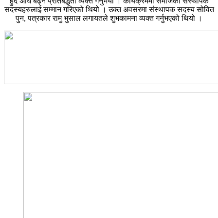
हुँदै अघि बढ्ने प्रतिबद्धता व्यक्त गर्नुभयो । कार्यक्रममा समाजका संस्थापक
सदस्यहरुलाई सम्मान गरिएको थियो । उक्त अवसरमा संस्थापक सदस्य सोवित
पुन, पत्रकार रामु भुसाल लगायतले शुभकामना व्यक्त गर्नुभएको थियो ।