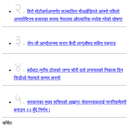
२.
हिरो मोटोकर्पअन्तर्गत सञ्चालित भीआईडिएले आफ्नो पहिलो
अन्तर्राष्ट्रिय बजारका रूपमा नेपालमा औपचारिक प्रवेश गरेको घोषणा
३.
जेन-जी आन्दोलनमा फरार कैदी लागुऔषध सहित पक्राउ
४.
बर्दघाट-गुराँस टोलको जग्गा चोरी दर्ता लगायतको निकास दिन
सिडीओ नेतृत्वले कम्मर कस्यो
५.
सरकारका मुख्य सचिपको आह्वान! सेवाप्रवाहलाई नागरिकमैत्री
बनाउन २२ बुँदे निर्णय !
चर्चित