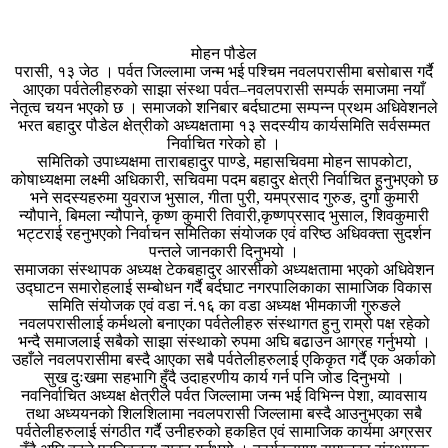
मोहन पौडेल
परासी, १३ जेठ । पर्वत जिल्लामा जन्म भई पश्चिम नवलपरासीमा बसोबास गर्दै
आएका पर्वतेलीहरुको साझा संस्था पर्वत–नवलपरासी सम्पर्क समाजमा नयाँ
नेतृत्व चयन भएको छ । समाजको शनिबार बर्दघाटमा सम्पन्न प्रथम अधिवेशनले
भरत बहादुर पौडेल क्षेत्रीको अध्यक्षतामा १३ सदस्यीय कार्यसमिति सर्वसम्मत
निर्वाचित गरेको हो ।
समितिको उपाध्यक्षमा ताराबहादुर पाण्डे, महासचिवमा मोहन सापकोटा,
कोषाध्यक्षमा लक्ष्मी अधिकारी, सचिवमा पदम बहादुर क्षेत्री निर्वाचित हुनुभएको छ
भने सदस्यहरुमा युवराज भुसाल, गीता पुरी, यमप्रसाद गुरुङ, दुर्गा कुमारी
न्यौपाने, बिमला न्यौपाने, कृष्ण कुमारी तिवारी,कृष्णप्रसाद भुसाल, शिवकुमारी
भट्टराई रहनुभएको निर्वाचन समितिका संयोजक एवं वरिष्ठ अधिवक्ता सुदर्शन
पन्तले जानकारी दिनुभयो ।
समाजका संस्थापक अध्यक्ष टेकबहादुर आरसीको अध्यक्षतामा भएको अधिवेशन
उद्घाटन समारोहलाई सम्बोधन गर्दै बर्दघाट नगरपालिकाका सामाजिक विकास
समिति संयोजक एवं वडा नं.१६ का वडा अध्यक्ष भीमकाजी गुरुङले
नवलपरासीलाई कर्मथलो बनाएका पर्वतेलीहरु संस्थागत हुनु राम्रो पक्ष रहेको
भन्दै समाजलाई सबैको साझा संस्थाको रुपमा अघि बढाउन आग्रह गर्नुभयो ।
उहाँले नवलपरासीमा बस्दै आएका सबै पर्वतेलीहरुलाई एकिकृत गर्दै एक अर्काको
सुख दुःखमा सहभागि हुँदै उदाहरणीय कार्य गर्न पनि जोड दिनुभयो ।
नवनिर्वाचित अध्यक्ष क्षेत्रीले पर्वत जिल्लामा जन्म भई विभिन्न पेशा, व्यावसाय
तथा अध्ययनको शिलशिलामा नवलपरासी जिल्लामा बस्दै आउनुभएका सबै
पर्वतेलीहरुलाई संगठीत गर्दै उनीहरुको हकहित एवं सामाजिक कार्यमा अग्रसर