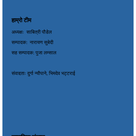
हाम्रो टीम
अध्यक्षः साबित्री पौडेल
सम्पादक: नारायण सुबेदी
सह सम्पादक: पुजा लम्साल
संवाद्दताः दुर्गा न्यौपाने, भिमदेव भट्टराई