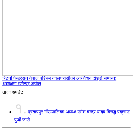
रिटर्नी फेडरेसन नेपाल पश्चिम नवलपरासीको अधिवेशन दोश्रो सम्पन्नः
अध्यक्षमा खगेन्द्र अर्याल
ताजा अपडेट
१.
प्रतापपुर गाँऊपालिका अध्यक्ष उमेश चन्द्र यादव विरुद्ध पक्राऊ
पुर्जी जारी