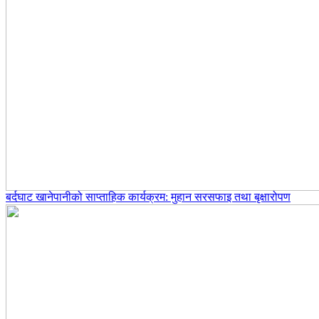
बर्दघाट खानेपानीको साप्ताहिक कार्यक्रम: मुहान सरसफाइ तथा बृक्षारोपण