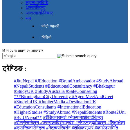
सूचना प्रविधि
अन्तर्राष्ट्रिय
अन्तरवार्ता/विचार
थप
फोटो ग्यालरी
भिडियो
ट्रेण्डिङ
:
#JituNepal #JEducation #BrandAmbassador #StudyAbroad
#NepaliStudents #EducationalConsultancy #Bhaktapur
#StudyUK #StudyAustralia #SafeCounseling
**#BirminghamCityUniversity #AgentMeetAndGreet
#StudyInUK #JupiterMedia #DestinationUK
#EducationConsultants #InternationalEducation
#HigherStudies #StudyAbroad #NepaliStudents #Route2Uni
#BCUNepal**
#शैक्षिकपरामर्श #नेकपामाओवादीकेन्द्र
#दोस्रोसम्मेलन #उपत्यकाविशेषप्रदेश #संगठनसुदृढीकरण #शिक्षाक्षेत्र
#क्रान्तिकारीनेतृत्व #नेतृत्वपरिवर्तन #शैक्षिकसुधार #कमरेडसमिति