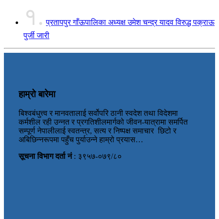
१.
प्रतापपुर गाँऊपालिका अध्यक्ष उमेश चन्द्र यादव विरुद्ध पक्राऊ
पुर्जी जारी
हाम्रो बारेमा
बिश्वबंधुत्त्व र मानवतालाई सर्वोपरि ठानी स्वदेश तथा विदेशमा
कर्मशील रही उन्नत र प्रगतिशीलमार्गको जीवन-यात्रामा समर्पित
सम्पूर्ण नेपालीलाई स्वतन्त्र, सत्य र निष्पक्ष समाचार छिटो र
अबिछिन्नरूपमा पहुँच पुर्याउन्ने हाम्रो प्रयास…
सूचना विभाग दर्ता नं
: ३९५७-०७९/८०