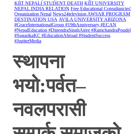
KIIT NEPALI STUDENT DEATH
KIIT UNIVERSITY
NEPAL INDIA RELATION
Free Educational Consultancies'
Organization Nepal
News24television AWSAR PROGRAM
DESTINATION USA
AVILA UNIVERSITY ARIZONA
#GraceInternationalGroup #19thAnniversary #ECAN
#NepalEducation #DipendraSinghAiree #RamchandraPoudel
#SugarikaKC #EducationAbroad #StudentSuccess
#JupiterMedia
स्थापना
भयो:पर्वत–
नवलपरासी
सम्पर्क समाजको