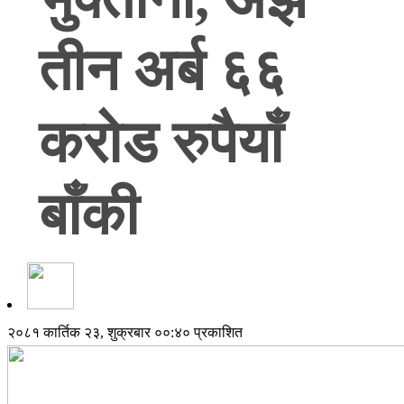
तीन अर्ब ६६
करोड रुपैयाँ
बाँकी
२०८१ कार्तिक २३, शुक्रबार ००:४० प्रकाशित