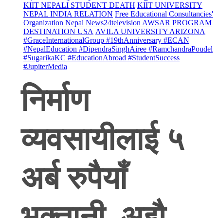
KIIT NEPALI STUDENT DEATH
KIIT UNIVERSITY
NEPAL INDIA RELATION
Free Educational Consultancies'
Organization Nepal
News24television AWSAR PROGRAM
DESTINATION USA
AVILA UNIVERSITY ARIZONA
#GraceInternationalGroup #19thAnniversary #ECAN
#NepalEducation #DipendraSinghAiree #RamchandraPoudel
#SugarikaKC #EducationAbroad #StudentSuccess
#JupiterMedia
निर्माण
व्यवसायीलाई ५
अर्ब रुपैयाँ
भुक्तानी, अझै