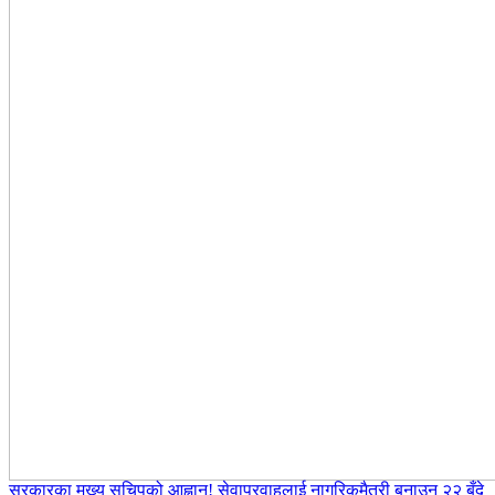
सरकारका मुख्य सचिपको आह्वान! सेवाप्रवाहलाई नागरिकमैत्री बनाउन २२ बुँदे