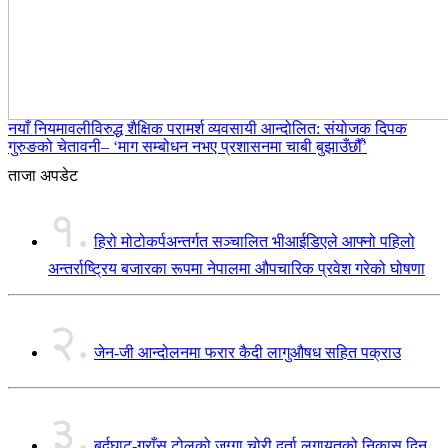
नयाँ नियमावलीविरुद्ध शैक्षिक परामर्श व्यवसायी आन्दोलित: संयोजक दिपक
गुरुङको चेतावनी– ‘माग सम्बोधन नभए प्रशासनमा चाबी बुझाउँछौँ’
ताजा अपडेट
१.
हिरो मोटोकर्पअन्तर्गत सञ्चालित भीआईडिएले आफ्नो पहिलो
अन्तर्राष्ट्रिय बजारका रूपमा नेपालमा औपचारिक प्रवेश गरेको घोषणा
२.
जेन-जी आन्दोलनमा फरार कैदी लागुऔषध सहित पक्राउ
३.
बर्दघाट-गुराँस टोलको जग्गा चोरी दर्ता लगायतको निकास दिन