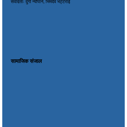
संवाद्दताः दुर्गा न्यौपाने, भिमदेव भट्टराई
सामाजिक संजाल