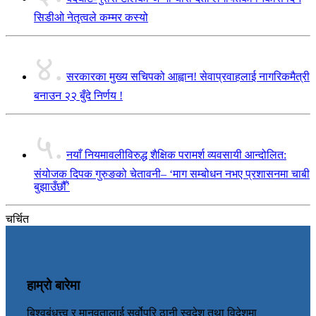
सिडीओ नेतृत्वले कम्मर कस्यो
४.
सरकारका मुख्य सचिपको आह्वान! सेवाप्रवाहलाई नागरिकमैत्री
बनाउन २२ बुँदे निर्णय !
५.
नयाँ नियमावलीविरुद्ध शैक्षिक परामर्श व्यवसायी आन्दोलित:
संयोजक दिपक गुरुङको चेतावनी– ‘माग सम्बोधन नभए प्रशासनमा चाबी
बुझाउँछौँ’
चर्चित
हाम्रो बारेमा
बिश्वबंधुत्त्व र मानवतालाई सर्वोपरि ठानी स्वदेश तथा विदेशमा