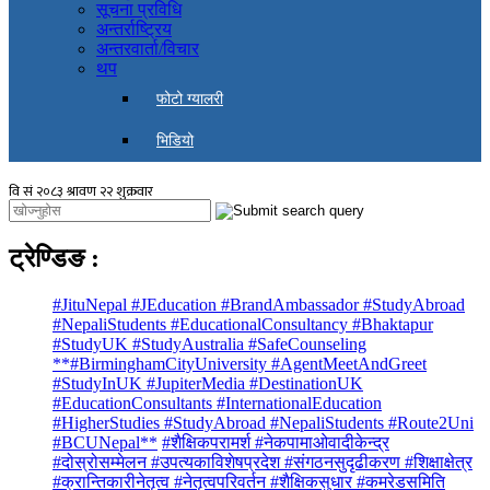
सूचना प्रविधि
अन्तर्राष्ट्रिय
अन्तरवार्ता/विचार
थप
फोटो ग्यालरी
भिडियो
ट्रेण्डिङ
:
#JituNepal #JEducation #BrandAmbassador #StudyAbroad
#NepaliStudents #EducationalConsultancy #Bhaktapur
#StudyUK #StudyAustralia #SafeCounseling
**#BirminghamCityUniversity #AgentMeetAndGreet
#StudyInUK #JupiterMedia #DestinationUK
#EducationConsultants #InternationalEducation
#HigherStudies #StudyAbroad #NepaliStudents #Route2Uni
#BCUNepal**
#शैक्षिकपरामर्श #नेकपामाओवादीकेन्द्र
#दोस्रोसम्मेलन #उपत्यकाविशेषप्रदेश #संगठनसुदृढीकरण #शिक्षाक्षेत्र
#क्रान्तिकारीनेतृत्व #नेतृत्वपरिवर्तन #शैक्षिकसुधार #कमरेडसमिति