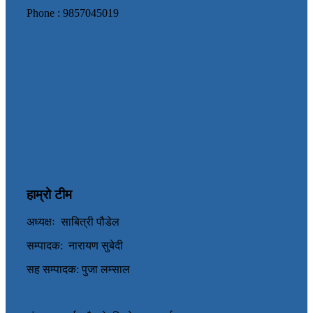
Phone : 9857045019
हाम्रो टीम
अध्यक्षः साबित्री पौडेल
सम्पादक: नारायण सुबेदी
सह सम्पादक: पुजा लम्साल