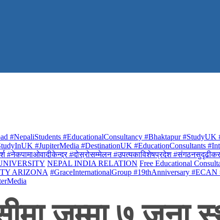
ad #NepaliStudents #EducationalConsultancy #Bhaktapur #StudyUK #
udyInUK #JupiterMedia #DestinationUK #EducationConsultants #Inte
र्श #नेकपामाओवादीकेन्द्र #दोस्रोसम्मेलन #उपत्यकाविशेषप्रदेश #संगठनसुदृढीकरण #शि
 UNIVERSITY
NEPAL INDIA RELATION
Free Educational Consult
ITY ARIZONA
#GraceInternationalGroup #19thAnniversary #ECAN
terMedia
ीमा जम्मा ७ जना स