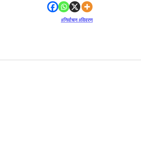
#निर्वाचन #विवरण