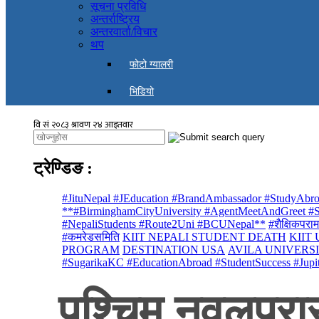
सूचना प्रविधि
अन्तर्राष्ट्रिय
अन्तरवार्ता/विचार
थप
फोटो ग्यालरी
भिडियो
ट्रेण्डिङ
:
#JituNepal #JEducation #BrandAmbassador #StudyAbro
**#BirminghamCityUniversity #AgentMeetAndGreet #St
#NepaliStudents #Route2Uni #BCUNepal**
#शैक्षिकपराम
#कमरेडसमिति
KIIT NEPALI STUDENT DEATH
KIIT
PROGRAM
DESTINATION USA
AVILA UNIVERS
#SugarikaKC #EducationAbroad #StudentSuccess #Jupi
पश्चिम नवलपरास