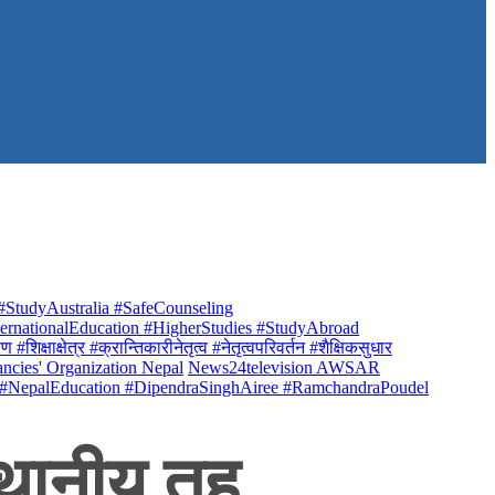
StudyAustralia #SafeCounseling
rnationalEducation #HigherStudies #StudyAbroad
क्षाक्षेत्र #क्रान्तिकारीनेतृत्व #नेतृत्वपरिवर्तन #शैक्षिकसुधार
ancies' Organization Nepal
News24television AWSAR
 #NepalEducation #DipendraSinghAiree #RamchandraPoudel
्थानीय तह