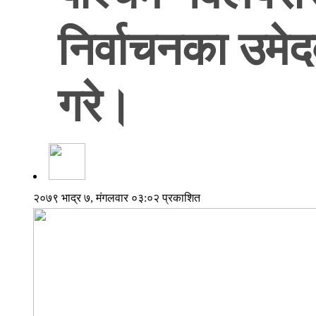
निर्वाचनका उमेद
गरे।
२०७९ भाद्र ७, मंगलवार ०३:०२ प्रकाशित