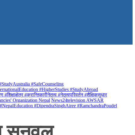
StudyAustralia #SafeCounseling
rnationalEducation #HigherStudies #StudyAbroad
क्षाक्षेत्र #क्रान्तिकारीनेतृत्व #नेतृत्वपरिवर्तन #शैक्षिकसुधार
ancies' Organization Nepal
News24television AWSAR
 #NepalEducation #DipendraSinghAiree #RamchandraPoudel
उन सुनवल