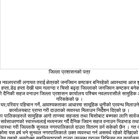
जिल्ला प्रशासनको पत्र
वलपरासी लगायत तराई क्षेत्रको जनजिवन कष्टकर बनिरहेको अवस्थामा आज शुक्रव
हप्ता,डेढ हप्ता देखी घाम नलाग्दा र चिसो बढ्दा जिल्लाको जनजिवन कष्टकर बने
ो दैनिकी सहज वनाउन जिल्ला प्रशासन कार्यालय पश्चिम नवलपरासीले सामुहिक आगो
गरिसकेको छ ।
र,परिवार पहिचान गर्ने, आवश्यकताका आधारमा सामूहिक धुनीको प्रवन्ध मिलाउने
कार्यालयबाट प्राप्त गरी दाउराको व्यवस्था मिलाउन निर्देशन दिएको छ ।
ायतका पालिकाहरुले सामुहिक आगो ताप्नमा सहजता तथा चिसोबाट बच्नका लागि सा
सर्वसाधरणको स्वास्थ्यलाई मध्यनजर गर्दै दैनिक जिवन सहज वनाउन भिडभाड तथा 
वास्था गरी जिल्लाकै सुनवल नगरपालिकाले दाउरा वितरण गर्र्न सकेको छैन । गत वर
मा यस वर्र्ष भने सुनवल नगरपालिकाले उक्त व्यवस्था गर्न असमर्थ रहेको देखिएक
ानिय तहको अनुरोधमा सहुलियतदरको दाउरा उपलब्ध गराउन डिभिजन वन कार्यालयल