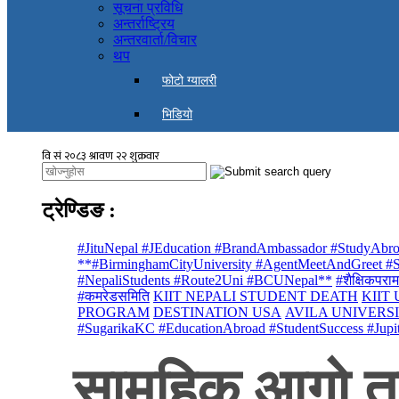
सूचना प्रविधि
अन्तर्राष्ट्रिय
अन्तरवार्ता/विचार
थप
फोटो ग्यालरी
भिडियो
ट्रेण्डिङ
:
#JituNepal #JEducation #BrandAmbassador #StudyAbro
**#BirminghamCityUniversity #AgentMeetAndGreet #St
#NepaliStudents #Route2Uni #BCUNepal**
#शैक्षिकपराम
#कमरेडसमिति
KIIT NEPALI STUDENT DEATH
KIIT
PROGRAM
DESTINATION USA
AVILA UNIVERS
#SugarikaKC #EducationAbroad #StudentSuccess #Jupi
सामुहिक आगो ता