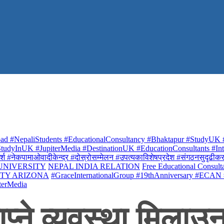
ad #NepaliStudents #EducationalConsultancy #Bhaktapur #StudyUK #
udyInUK #JupiterMedia #DestinationUK #EducationConsultants #Inte
र्श #नेकपामाओवादीकेन्द्र #दोस्रोसम्मेलन #उपत्यकाविशेषप्रदेश #संगठनसुदृढीकरण #शि
 UNIVERSITY
NEPAL INDIA RELATION
Free Educational Consult
ITY ARIZONA
#GraceInternationalGroup #19thAnniversary #ECAN
terMedia
प्ने व्यवस्था मिला