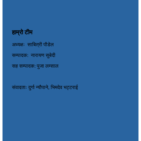
हाम्रो टीम
अध्यक्षः साबित्री पौडेल
सम्पादक: नारायण सुबेदी
सह सम्पादक: पुजा लम्साल
संवाद्दताः दुर्गा न्यौपाने, भिमदेव भट्टराई