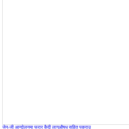
जेन-जी आन्दोलनमा फरार कैदी लागुऔषध सहित पक्राउ