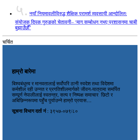
५.
नयाँ नियमावलीविरुद्ध शैक्षिक परामर्श व्यवसायी आन्दोलित:
संयोजक दिपक गुरुङको चेतावनी– ‘माग सम्बोधन नभए प्रशासनमा चाबी
बुझाउँछौँ’
चर्चित
हाम्रो बारेमा
बिश्वबंधुत्त्व र मानवतालाई सर्वोपरि ठानी स्वदेश तथा विदेशमा
कर्मशील रही उन्नत र प्रगतिशीलमार्गको जीवन-यात्रामा समर्पित
सम्पूर्ण नेपालीलाई स्वतन्त्र, सत्य र निष्पक्ष समाचार छिटो र
अबिछिन्नरूपमा पहुँच पुर्याउन्ने हाम्रो प्रयास…
सूचना विभाग दर्ता नं
: ३९५७-०७९/८०