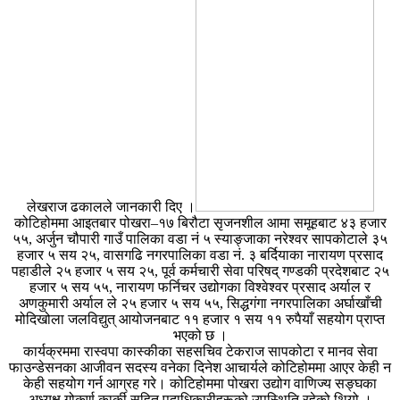
लेखराज ढकालले जानकारी दिए ।
कोटिहोममा आइतबार पोखरा–१७ बिरौटा सृजनशील आमा समूहबाट ४३ हजार
५५, अर्जुन चौपारी गाउँ पालिका वडा नं ५ स्याङ्जाका नरेश्वर सापकोटाले ३५
हजार ५ सय २५, वासगढि नगरपालिका वडा नं. ३ बर्दियाका नारायण प्रसाद
पहाडीले २५ हजार ५ सय २५, पूर्व कर्मचारी सेवा परिषद् गण्डकी प्रदेशबाट २५
हजार ५ सय ५५, नारायण फर्निचर उद्योगका विश्वेश्वर प्रसाद अर्याल र
अणकुमारी अर्याल ले २५ हजार ५ सय ५५, सिद्धगंगा नगरपालिका अर्घाखाँची
मोदिखोला जलविद्युत् आयोजनबाट ११ हजार १ सय ११ रुपैयाँ सहयोग प्राप्त
भएको छ ।
कार्यक्रममा रास्वपा कास्कीका सहसचिव टेकराज सापकोटा र मानव सेवा
फाउन्डेसनका आजीवन सदस्य वनेका दिनेश आचार्यले कोटिहोममा आएर केही न
केही सहयोग गर्न आग्रह गरे। कोटिहोममा पोखरा उद्योग वाणिज्य सङ्घका
अध्यक्ष गोकर्ण कार्की सहित पदाधिकारीहरूको उपस्थिति रहेको थियो ।