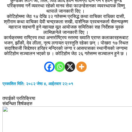
कुण्डका लागि जौ, तिल, घिउ आदि हवन सामग्री दान गर्ने र हवन कुण्ड
परिक्रममा गर्ने व्यवस्था रहेको मानव सेवा फाउन्डेसनका व्यवस्थापक विष्णु
थापाले जानकारी दिए ।
कोटिहोममा जेठ १४ देखि २२ गतेसम्म प्रसिद्ध कथा वाचिका राधिका दासी,
श्रीराम कथा वाचिका देवी चन्द्रकला सखी, दार्शनिक प्रवचनकर्ता चैतन्यकृष्ण
महाराज सहभागी हुने महायज्ञ मूल आयोजक समितिका सह निर्देशक युवक
लामिछानेले जानकारी दिए ।
कार्यक्रममा राष्ट्रिय तथा अन्तर्राष्ट्रिय स्तरमा ख्याति प्राप्त कलाकारहरूबाट
भजन, झाँकी, देव लीला, नृत्य लगायत प्रस्तुति रहेका छन् । पोखरा १७ स्थित
सदाशिवजी सिद्देश्वर हरिहर मन्दिरको जग्गा र आसपासका स्थानीयको जग्गामा
कोटिहोम सञ्चालन भएको छ । कोटिहोम जेठ २६ गतेसम्म सञ्चालन हुने छ ।
प्रकाशित मिति: २०८२ जेष्ठ ४, आईतवार २२:०१
तपाईको प्रतिक्रिया
संबन्धित शिर्षकहरु