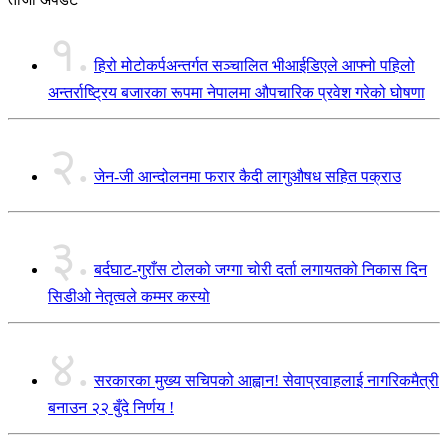
१.
हिरो मोटोकर्पअन्तर्गत सञ्चालित भीआईडिएले आफ्नो पहिलो
अन्तर्राष्ट्रिय बजारका रूपमा नेपालमा औपचारिक प्रवेश गरेको घोषणा
२.
जेन-जी आन्दोलनमा फरार कैदी लागुऔषध सहित पक्राउ
३.
बर्दघाट-गुराँस टोलको जग्गा चोरी दर्ता लगायतको निकास दिन
सिडीओ नेतृत्वले कम्मर कस्यो
४.
सरकारका मुख्य सचिपको आह्वान! सेवाप्रवाहलाई नागरिकमैत्री
बनाउन २२ बुँदे निर्णय !