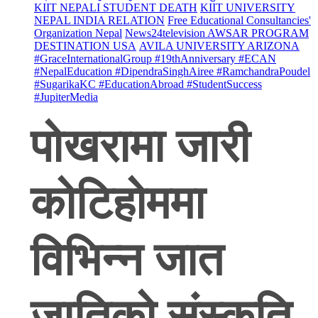
KIIT NEPALI STUDENT DEATH
KIIT UNIVERSITY
NEPAL INDIA RELATION
Free Educational Consultancies'
Organization Nepal
News24television AWSAR PROGRAM
DESTINATION USA
AVILA UNIVERSITY ARIZONA
#GraceInternationalGroup #19thAnniversary #ECAN
#NepalEducation #DipendraSinghAiree #RamchandraPoudel
#SugarikaKC #EducationAbroad #StudentSuccess
#JupiterMedia
पोखरामा जारी
कोटिहोममा
विभिन्न जात
जातिको संस्कृति