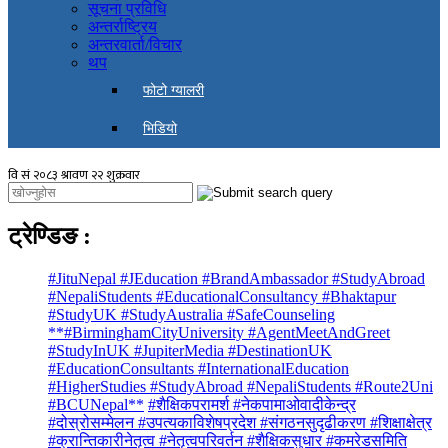
सूचना प्रविधि
अन्तर्राष्ट्रिय
अन्तरवार्ता/विचार
थप
फोटो ग्यालरी
भिडियो
ट्रेण्डिङ
:
#JituNepal #JEducation #BrandAmbassador #StudyAbroad
#NepaliStudents #EducationalConsultancy #Bhaktapur
#StudyUK #StudyAustralia #SafeCounseling
**#BirminghamCityUniversity #AgentMeetAndGreet
#StudyInUK #JupiterMedia #DestinationUK
#EducationConsultants #InternationalEducation
#HigherStudies #StudyAbroad #NepaliStudents #Route2Uni
#BCUNepal**
#शैक्षिकपरामर्श #नेकपामाओवादीकेन्द्र
#दोस्रोसम्मेलन #उपत्यकाविशेषप्रदेश #संगठनसुदृढीकरण #शिक्षाक्षेत्र
#क्रान्तिकारीनेतृत्व #नेतृत्वपरिवर्तन #शैक्षिकसुधार #कमरेडसमिति