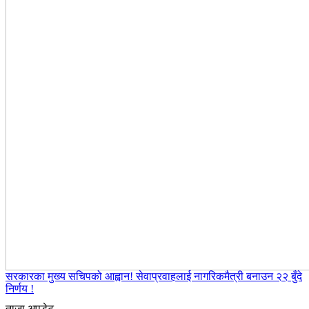
सरकारका मुख्य सचिपको आह्वान! सेवाप्रवाहलाई नागरिकमैत्री बनाउन २२ बुँदे
निर्णय !
ताजा अपडेट