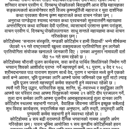
शनिवार वाचन प्रवीण पं. दिनबन्धु पोखरेलको बिदाइसँगै आज देखि महायज्ञका
सङ्कल्पकर्ता बालयोगेश्वर श्री विजय कृष्णमूर्तिजी महाराज र युवा दार्शनिक
कथा प्रवक्ता चैतन्य कृष्ण महाराजले कथा वाचन गरेका छन् ।
अनुराधा पाण्डेद्वारा श्यामद भागवत कथा प्रवचनको सुरुवातसँगै महायज्ञमा
अन्तर्राष्ट्रिय कथा वाचिका देवी प्रतिभा, व्यासाचार्य प्रशान्त कृष्ण परांकुश,
वाचन प्रवीण पं. दिनबन्धु पोखरेललगायत साधु सन्तले महायज्ञमा कथा वाचन
गरिसकेका छन्।
कोटिहोममा ‘सनातन संस्कृति, गण्डकी कोटिहोम र हामी विद्यार्थी’ भन्ने शीर्षकमा
जेठको ११ गते राष्ट्रव्यापी खुल्ला वक्तृत्वकला प्रतियोगिता हुन लागेको
प्रतियोगिता संयोजक खनालले जानकारी दिए । उनका अनुसार नामावली दर्ता
जेठ १० गते सम्म रहेको छ ।
कोटिहोममा चौरासी पूजन कार्यक्रम, सवा करोड पार्थिव शिवलिंगको निर्माण गरी
भगवान् शिवको आशीर्वाद प्राप्त गर्ने महत्त्वपूर्ण कर्म, १८ पुराण, ४ वेद र १०८
श्रीमदभागवत पाठ पारायण श्रवण साथै वेद, पुराण र भागवत मध्ये कुनै एकको
कर्ता बन्ने अवसर, भूमि पूजनका लागि आफ्नो घरमा जमिनको एक मुठी माटो ल्याइ
भूमि पूजन जस्तो महत्त्वपूर्ण कर्ममा सहभागी हुने व्यवस्था रहेको छ ।
त्यसै गरी पितृ उद्धार, पारिवारिक सुख, शान्ति, सु–स्वास्थ्य र समृद्धिका लागि
आफ्नो घर परिवार तथा आफ्ना पितृहरूको नाममा २१ कोटि दीप प्रज्वलन गर्ने,
तुला दान कर्मका लागि आफ्ना पूजनीय आमाबुवाहरूलाई तुला दानका लागि
कोटिहोम स्थलमा सहभागी गराउने, वैवाहिक जीवनमा जोडिन इच्छुक सबैलाई
शुभ विवाह कार्यक्रम, रुद्राभिषेक महा अनुष्ठान, अति रुद्री, लघुरुद्री आदि
पुण्यमयी कर्ममा सहभागी हुने व्यवस्था रहेको छ ।
कोटिहोममा ४ सय बढी व्रामणले दैनिक भगवानको नाममा आहुति अर्पण
गरिरहेका छन्। पावन भूमिमा आयोजित १ सय कुण्डीय कोटिहोमको हवन