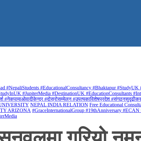
ad #NepaliStudents #EducationalConsultancy #Bhaktapur #StudyUK #
udyInUK #JupiterMedia #DestinationUK #EducationConsultants #Inte
र्श #नेकपामाओवादीकेन्द्र #दोस्रोसम्मेलन #उपत्यकाविशेषप्रदेश #संगठनसुदृढीकरण #शि
 UNIVERSITY
NEPAL INDIA RELATION
Free Educational Consult
ITY ARIZONA
#GraceInternationalGroup #19thAnniversary #ECAN
terMedia
 सुनवलमा गरियो नमु