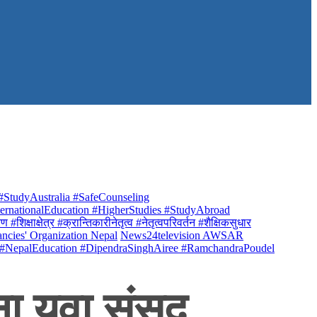
StudyAustralia #SafeCounseling
rnationalEducation #HigherStudies #StudyAbroad
क्षाक्षेत्र #क्रान्तिकारीनेतृत्व #नेतृत्वपरिवर्तन #शैक्षिकसुधार
ancies' Organization Nepal
News24television AWSAR
 #NepalEducation #DipendraSinghAiree #RamchandraPoudel
ना युवा संसद