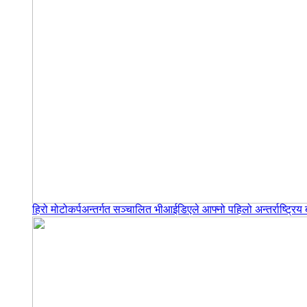
हिरो मोटोकर्पअन्तर्गत सञ्चालित भीआईडिएले आफ्नो पहिलो अन्तर्राष्ट्र