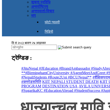
सूचना प्रविधि
अन्तर्राष्ट्रिय
अन्तरवार्ता/विचार
थप
फोटो ग्यालरी
भिडियो
ट्रेण्डिङ
:
#JituNepal #JEducation #BrandAmbassador #StudyAbro
**#BirminghamCityUniversity #AgentMeetAndGreet #St
#NepaliStudents #Route2Uni #BCUNepal**
#शैक्षिकपराम
#कमरेडसमिति
KIIT NEPALI STUDENT DEATH
KIIT
PROGRAM
DESTINATION USA
AVILA UNIVERS
#SugarikaKC #EducationAbroad #StudentSuccess #Jupi
धान्यान्चल मावि