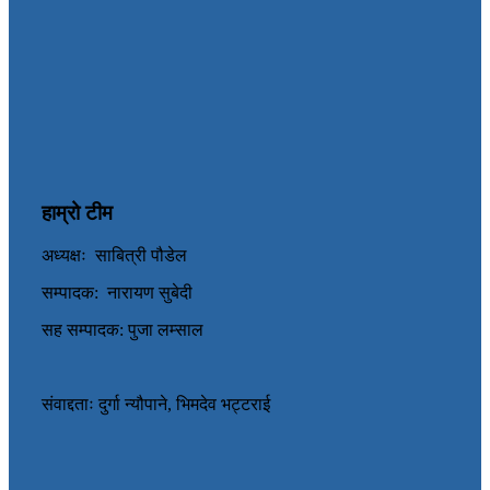
हाम्रो टीम
अध्यक्षः साबित्री पौडेल
सम्पादक: नारायण सुबेदी
सह सम्पादक: पुजा लम्साल
संवाद्दताः दुर्गा न्यौपाने, भिमदेव भट्टराई