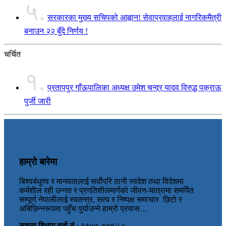
५.
सरकारका मुख्य सचिपको आह्वान! सेवाप्रवाहलाई नागरिकमैत्री
बनाउन २२ बुँदे निर्णय !
चर्चित
१.
प्रतापपुर गाँऊपालिका अध्यक्ष उमेश चन्द्र यादव विरुद्ध पक्राऊ
पुर्जी जारी
हाम्रो बारेमा
बिश्वबंधुत्त्व र मानवतालाई सर्वोपरि ठानी स्वदेश तथा विदेशमा
कर्मशील रही उन्नत र प्रगतिशीलमार्गको जीवन-यात्रामा समर्पित
सम्पूर्ण नेपालीलाई स्वतन्त्र, सत्य र निष्पक्ष समाचार छिटो र
अबिछिन्नरूपमा पहुँच पुर्याउन्ने हाम्रो प्रयास…
सूचना विभाग दर्ता नं
: ३९५७-०७९/८०