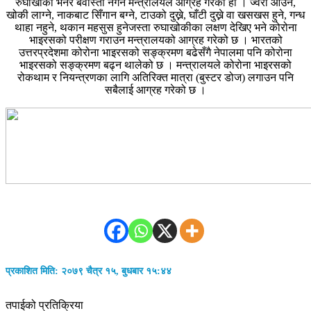
रुघाखोकी भनेर बेवास्ता नगर्न मन्त्रालयले आग्रह गरेको हो । ज्वरो आउने,
खोकी लाग्ने, नाकबाट सिँगान बग्ने, टाउको दुख्ने, घाँटी दुख्ने वा खसखस हुने, गन्ध
थाहा नहुने, थकान महसुस हुनेजस्ता रुघाखोकीका लक्षण देखिए भने कोरोना
भाइरसको परीक्षण गराउन मन्त्रालयको आग्रह गरेको छ । भारतको
उत्तरप्रदेशमा कोरोना भाइरसको सङ्क्रमण बढेसँगै नेपालमा पनि कोरोना
भाइरसको सङ्क्रमण बढ्न थालेको छ । मन्त्रालयले कोरोना भाइरसको
रोकथाम र नियन्त्रणका लागि अतिरिक्त मात्रा (बुस्टर डोज) लगाउन पनि
सबैलाई आग्रह गरेको छ ।
प्रकाशित मिति: २०७९ चैत्र १५, बुधबार १५:४४
तपाईको प्रतिक्रिया