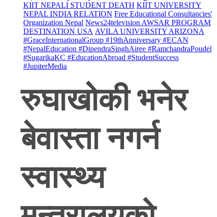
KIIT NEPALI STUDENT DEATH
KIIT UNIVERSITY
NEPAL INDIA RELATION
Free Educational Consultancies'
Organization Nepal
News24television AWSAR PROGRAM
DESTINATION USA
AVILA UNIVERSITY ARIZONA
#GraceInternationalGroup #19thAnniversary #ECAN
#NepalEducation #DipendraSinghAiree #RamchandraPoudel
#SugarikaKC #EducationAbroad #StudentSuccess
#JupiterMedia
रुघाखोकी भनेर
बेवास्ता नगर्न
स्वास्थ्य
मन्त्रालयको