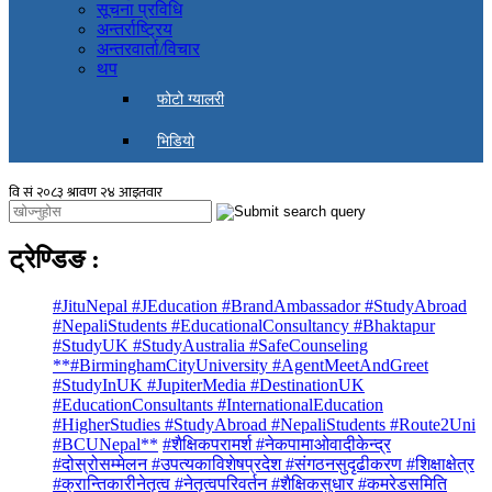
सूचना प्रविधि
अन्तर्राष्ट्रिय
अन्तरवार्ता/विचार
थप
फोटो ग्यालरी
भिडियो
ट्रेण्डिङ
:
#JituNepal #JEducation #BrandAmbassador #StudyAbroad
#NepaliStudents #EducationalConsultancy #Bhaktapur
#StudyUK #StudyAustralia #SafeCounseling
**#BirminghamCityUniversity #AgentMeetAndGreet
#StudyInUK #JupiterMedia #DestinationUK
#EducationConsultants #InternationalEducation
#HigherStudies #StudyAbroad #NepaliStudents #Route2Uni
#BCUNepal**
#शैक्षिकपरामर्श #नेकपामाओवादीकेन्द्र
#दोस्रोसम्मेलन #उपत्यकाविशेषप्रदेश #संगठनसुदृढीकरण #शिक्षाक्षेत्र
#क्रान्तिकारीनेतृत्व #नेतृत्वपरिवर्तन #शैक्षिकसुधार #कमरेडसमिति