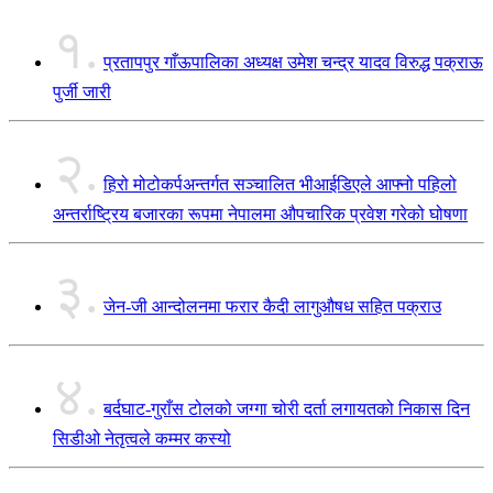
१.
प्रतापपुर गाँऊपालिका अध्यक्ष उमेश चन्द्र यादव विरुद्ध पक्राऊ
पुर्जी जारी
२.
हिरो मोटोकर्पअन्तर्गत सञ्चालित भीआईडिएले आफ्नो पहिलो
अन्तर्राष्ट्रिय बजारका रूपमा नेपालमा औपचारिक प्रवेश गरेको घोषणा
३.
जेन-जी आन्दोलनमा फरार कैदी लागुऔषध सहित पक्राउ
४.
बर्दघाट-गुराँस टोलको जग्गा चोरी दर्ता लगायतको निकास दिन
सिडीओ नेतृत्वले कम्मर कस्यो