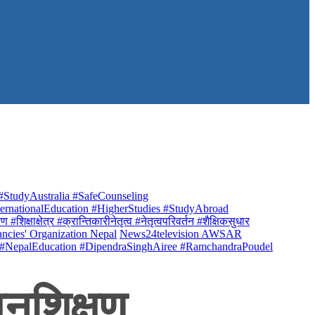
StudyAustralia #SafeCounseling
rnationalEducation #HigherStudies #StudyAbroad
क्षाक्षेत्र #क्रान्तिकारीनेतृत्व #नेतृत्वपरिवर्तन #शैक्षिकसुधार
ancies' Organization Nepal
News24television AWSAR
 #NepalEducation #DipendraSinghAiree #RamchandraPoudel
नुशिक्षण