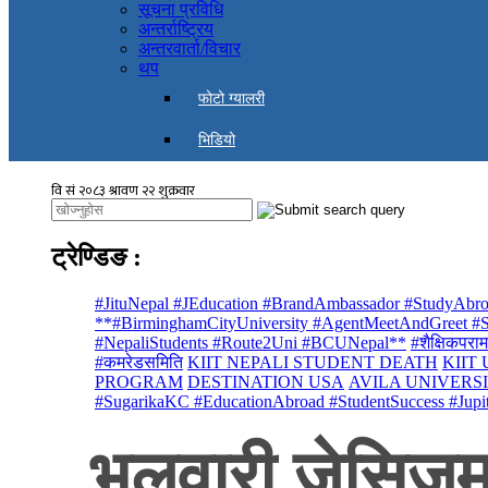
सूचना प्रविधि
अन्तर्राष्ट्रिय
अन्तरवार्ता/विचार
थप
फोटो ग्यालरी
भिडियो
ट्रेण्डिङ
:
#JituNepal #JEducation #BrandAmbassador #StudyAbro
**#BirminghamCityUniversity #AgentMeetAndGreet #St
#NepaliStudents #Route2Uni #BCUNepal**
#शैक्षिकपराम
#कमरेडसमिति
KIIT NEPALI STUDENT DEATH
KIIT
PROGRAM
DESTINATION USA
AVILA UNIVERS
#SugarikaKC #EducationAbroad #StudentSuccess #Jupi
भलवारी जेसिजमा 