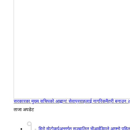
सरकारका मुख्य सचिपको आह्वान! सेवाप्रवाहलाई नागरिकमैत्री बनाउन २२ ब
ताजा अपडेट
१.
हिरो मोटोकर्पअन्तर्गत सञ्चालित भीआईडिएले आफ्नो पहिलो