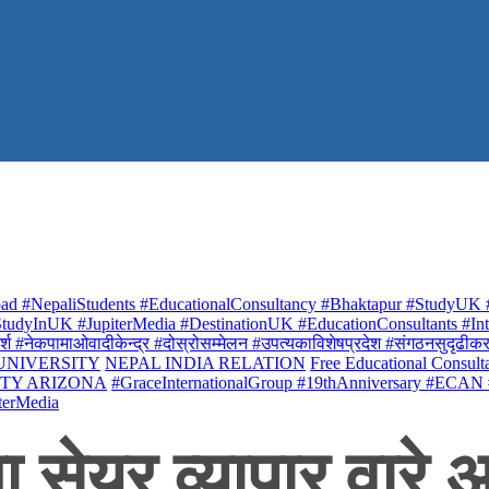
ad #NepaliStudents #EducationalConsultancy #Bhaktapur #StudyUK #
udyInUK #JupiterMedia #DestinationUK #EducationConsultants #Inte
र्श #नेकपामाओवादीकेन्द्र #दोस्रोसम्मेलन #उपत्यकाविशेषप्रदेश #संगठनसुदृढीकरण #शि
 UNIVERSITY
NEPAL INDIA RELATION
Free Educational Consult
ITY ARIZONA
#GraceInternationalGroup #19thAnniversary #ECAN
terMedia
सेयर व्यापार वारे अ