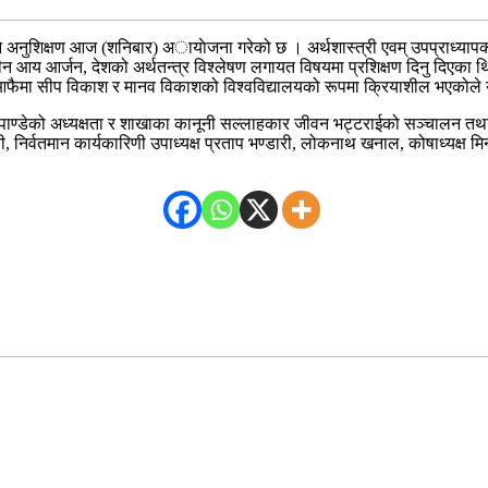
िने अनुशिक्षण आज (शनिबार) अायाेजना गरेको छ । अर्थशास्त्री एवम् उपप्राध्याप
ीन आय आर्जन, देशको अर्थतन्त्र विश्लेषण लगायत विषयमा प्रशिक्षण दिनु दिएका थिए
ेसीज आफैमा सीप विकाश र मानव विकाशको विश्वविद्यालयको रूपमा क्रियाशील भएकोल
ण्डेको अध्यक्षता र शाखाका कानूनी सल्लाहकार जीवन भट्टराईको सञ्चालन तथा उपा
ी, निर्वतमान कार्यकारिणी उपाध्यक्ष प्रताप भण्डारी, लोकनाथ खनाल, कोषाध्यक्ष 