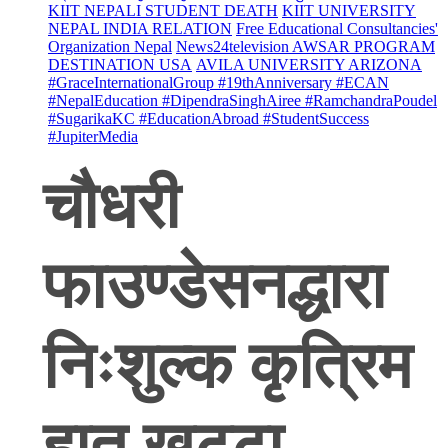
KIIT NEPALI STUDENT DEATH
KIIT UNIVERSITY
NEPAL INDIA RELATION
Free Educational Consultancies'
Organization Nepal
News24television AWSAR PROGRAM
DESTINATION USA
AVILA UNIVERSITY ARIZONA
#GraceInternationalGroup #19thAnniversary #ECAN
#NepalEducation #DipendraSinghAiree #RamchandraPoudel
#SugarikaKC #EducationAbroad #StudentSuccess
#JupiterMedia
चौधरी
फाउण्डेसनद्धारा
निःशुल्क कृत्रिम
हात खुट्टा