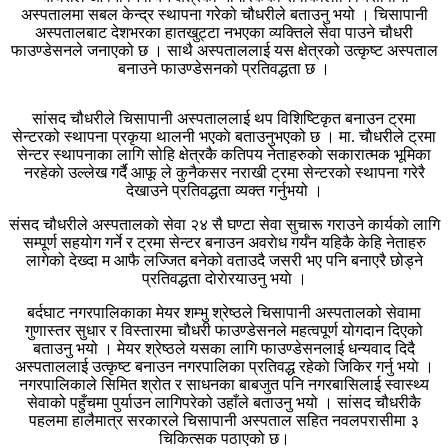
अस्पतालमा सबल केन्द्र स्थापना गरेको चौधरीले बताउनु भयो । चिसापानी
अस्पतालबाट देशभरका हातखुट्टा नभएका व्यक्तिले सेवा पाउने चौधरी
फाउण्डेसनले जनाएको छ । साथै अस्पताललाई यस क्षेत्रको उत्कृष्ट अस्पताल
बनाउने फाउण्डेसनको प्रतिवद्धता छ ।
सांसद चौधरीले चिसापानी अस्पताललाई थप विशिष्टिकृत बनाउन ट्रमा
सेन्टरको स्थापना प्रकृया थालनी भएकाे बताउनुभएको छ । मा. चाैधरीले ट्रमा
सेन्टर स्थापनाका लागि सोहि क्षेत्रकै कतिपय नेताहरुकाे सकारात्मक भूमिका
नरहेकाे उल्लेख गर्दै आफू ले कुनैकसर नराखी ट्रमा सेन्टरको स्थापना गरेरै
देखाउने प्रतिवद्धता व्यक्त गर्नुभयो ।
संसद चौधरीले अस्पतालकाे सेवा २४ सै घण्टा सेवा सुचारू गराउने कार्यकाे लागि
सम्पूर्ण सहयोग गर्ने र ट्रमा सेन्टर बनाउन अवराेध गर्यँन यहिकै केहि नेताहरु
लागेको देख्दा म आफै लज्जित बनेको वताउदै जसरी भए पनि बनाएरै छोड्ने
प्रतिवद्धता दाेराेरयाउनु भयाे ।
बर्दघाट नगरपालिकाका मेयर शम्भु श्रेष्ठले चिसापानी अस्पतालको सेवामा
गुणास्तर सुधार र विस्तारमा चौधरी फाउण्डेसनले महत्वपूर्ण योगदान दिएको
बताउनु भयो । मेयर श्रेष्ठले यसका लागि फाउण्डेसनलाई धन्यवाद दिदै
अस्पताललाई उत्कृष्ट बनाउन नगरपालिका प्रतिवद्ध रहेकाे जिकिर गर्नु भयाे ।
नगरपालिकाले सिमित श्रोत र साधनका बाबजुत पनि नगरबासिलाई स्वास्थ्य
सेवाको पहुँचमा पुर्याउन लागिपरेको उहाँले बताउनु भयो । सांसद चौधरीकै
पहलमा हालैमात्र सरकारले चिसापानी अस्पताल सहित नवलपरासीमा ३
चिकित्सक पठाएको छ।