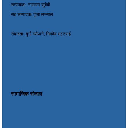
सम्पादक: नारायण सुबेदी
सह सम्पादक: पुजा लम्साल
संवाद्दताः दुर्गा न्यौपाने, भिमदेव भट्टराई
सामाजिक संजाल