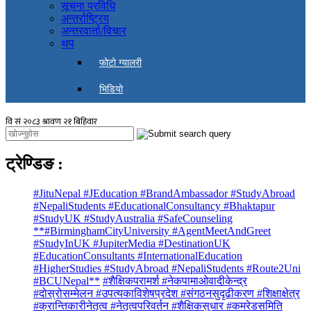
सूचना प्रविधि
अन्तर्राष्ट्रिय
अन्तरवार्ता/विचार
थप
फोटो ग्यालरी
भिडियो
ट्रेण्डिङ
:
#JituNepal #JEducation #BrandAmbassador #StudyAbroad
#NepaliStudents #EducationalConsultancy #Bhaktapur
#StudyUK #StudyAustralia #SafeCounseling
**#BirminghamCityUniversity #AgentMeetAndGreet
#StudyInUK #JupiterMedia #DestinationUK
#EducationConsultants #InternationalEducation
#HigherStudies #StudyAbroad #NepaliStudents #Route2Uni
#BCUNepal**
#शैक्षिकपरामर्श #नेकपामाओवादीकेन्द्र
#दोस्रोसम्मेलन #उपत्यकाविशेषप्रदेश #संगठनसुदृढीकरण #शिक्षाक्षेत्र
#क्रान्तिकारीनेतृत्व #नेतृत्वपरिवर्तन #शैक्षिकसुधार #कमरेडसमिति