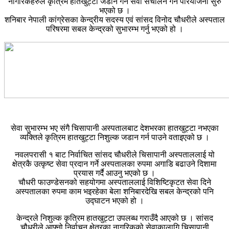
नागरिकहरुले कृत्रिम हातखुट्टा जडान गर्ने सेवा संचालन गर्न परियोजना सुरु
भएको छ ।
शनिबार नेपाली कांग्रेसका केन्द्रीय सदस्य एवं सांसद विनोद चौधरीले अस्पताल
परिषरमा सबल केन्द्रको सुभारम्भ गर्नु भएको हो ।
सेवा सुभारम्भ भए संगै चिसापानी अस्पतालबाट देशभरका हातखुट्टा नभएका
व्यक्तिले कृत्रिम हातखुट्टा निशुल्क जडान गर्न पाउने वताइएको छ ।
नवलपरासी १ बाट निर्वाचित सांसद चौधरीले चिसापानी अस्पताललाई यो
क्षेत्रकै उत्कृष्ट सेवा प्रदान गर्ने अस्पतालका रुपमा अगाडि बढाउने दिशामा
प्रयास गर्दै आउनु भएको छ ।
चौधरी फाउण्डेसनको सहयोगमा अस्पताललाई विशिष्टिकृटत सेवा दिने
अस्पतालका रुपमा काम भइरहेका बेला शनिबारदेखि सबल केन्द्रको पनि
उद्घाटन भएको हो ।
केन्द्रले निशुल्क कृत्रिम हातखुट्टा उपलब्ध गराउँदै आएको छ । सांसद
चौधरीले आफ्नो निर्वाचन क्षेत्रका नागरिकको सेवाकालागि चिसापानी