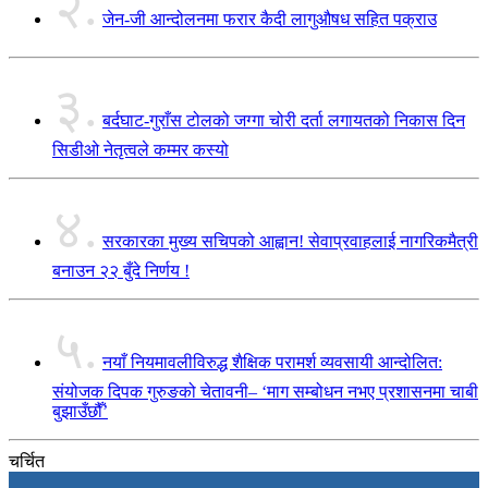
२.
जेन-जी आन्दोलनमा फरार कैदी लागुऔषध सहित पक्राउ
३.
बर्दघाट-गुराँस टोलको जग्गा चोरी दर्ता लगायतको निकास दिन
सिडीओ नेतृत्वले कम्मर कस्यो
४.
सरकारका मुख्य सचिपको आह्वान! सेवाप्रवाहलाई नागरिकमैत्री
बनाउन २२ बुँदे निर्णय !
५.
नयाँ नियमावलीविरुद्ध शैक्षिक परामर्श व्यवसायी आन्दोलित:
संयोजक दिपक गुरुङको चेतावनी– ‘माग सम्बोधन नभए प्रशासनमा चाबी
बुझाउँछौँ’
चर्चित