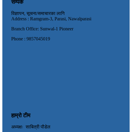
सम्पर्क
विज्ञापन, सूचना/समाचारका लागि
Address : Ramgram-3, Parasi, Nawalparasi
Branch Office: Sunwal-1 Pioneer
Phone : 9857045019
हाम्रो टीम
अध्यक्षः साबित्री पौडेल