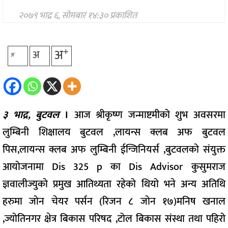
प्रविधि
२०७९ भाद्र ६, सोमबार १४:३० प्रकाशित
अन्तर्राष्ट्रिय
अन्तरवार्ता/
+
अ
विचार
अ
-
अ
थप
३ भाद्र, बुटवल
।
आज श्रीकृष्ण जन्माष्टमीको शुभ अवसरमा
लुम्बिनी शिक्षालय बुटवल ,लायन्स क्लब अफ बुटवल
पिस,लायन्स क्लब अफ लुम्बिनी ईन्जिनियर्स ,बुटवलको संयुक्त
आयोजनामा Dis 325 p का Dis Advisor कुसुमराज
ज्ञवालीज्युको प्रमुख आतिथ्यता रहेको थियो भने अन्य अतिथि
हरुमा जोन चेयर पर्सन (रिजन ८ जोन १७)मनिष खनाल
,ज्योतिनगर क्षेत्र बिकास परिषद ,टोल बिकास संस्था तथा पहिरो