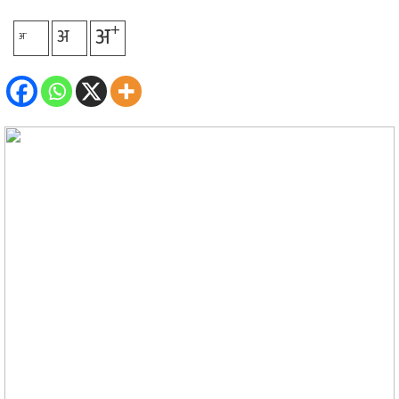
+
अ
अ
-
अ