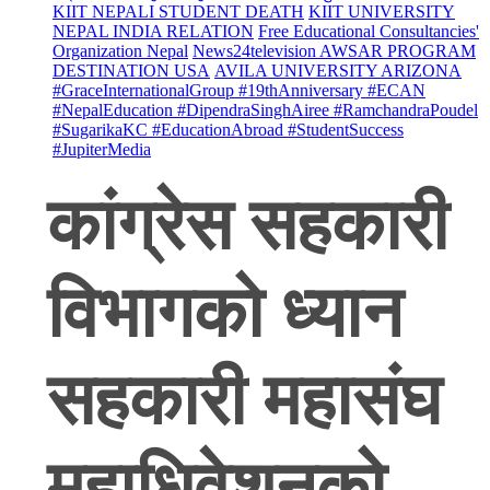
KIIT NEPALI STUDENT DEATH
KIIT UNIVERSITY
NEPAL INDIA RELATION
Free Educational Consultancies'
Organization Nepal
News24television AWSAR PROGRAM
DESTINATION USA
AVILA UNIVERSITY ARIZONA
#GraceInternationalGroup #19thAnniversary #ECAN
#NepalEducation #DipendraSinghAiree #RamchandraPoudel
#SugarikaKC #EducationAbroad #StudentSuccess
#JupiterMedia
कांग्रेस सहकारी
विभागको ध्यान
सहकारी महासंघ
महाधिवेशनको