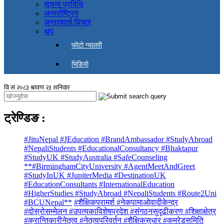
सूचना प्रविधि
अन्तर्राष्ट्रिय
अन्तरवार्ता/विचार
थप
फोटो ग्यालरी
भिडियो
ट्रेण्डिङ
:
#JituNepal #JEducation #BrandAmbassador #StudyAbroad
#NepaliStudents #EducationalConsultancy #Bhaktapur
#StudyUK #StudyAustralia #SafeCounseling
**#BirminghamCityUniversity #AgentMeetAndGreet
#StudyInUK #JupiterMedia #DestinationUK
#EducationConsultants #InternationalEducation
#HigherStudies #StudyAbroad #NepaliStudents #Route2Uni
#BCUNepal**
#शैक्षिकपरामर्श #नेकपामाओवादीकेन्द्र
#दोस्रोसम्मेलन #उपत्यकाविशेषप्रदेश #संगठनसुदृढीकरण #शिक्षाक्षेत्र
#क्रान्तिकारीनेतृत्व #नेतृत्वपरिवर्तन #शैक्षिकसुधार #कमरेडसमिति