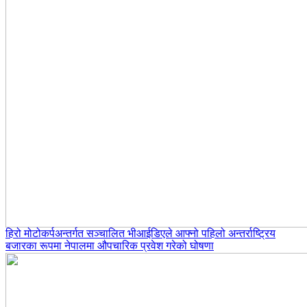
हिरो मोटोकर्पअन्तर्गत सञ्चालित भीआईडिएले आफ्नो पहिलो अन्तर्राष्ट्रिय
बजारका रूपमा नेपालमा औपचारिक प्रवेश गरेको घोषणा