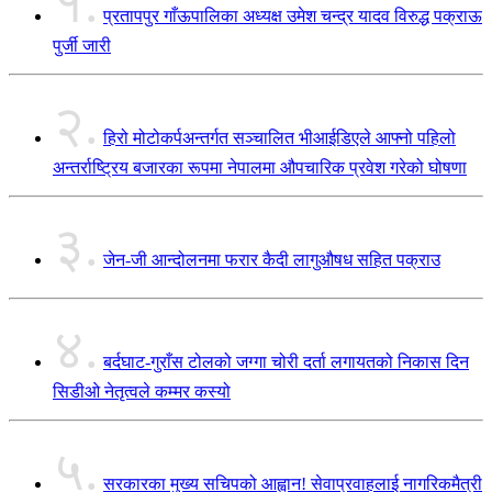
१.
प्रतापपुर गाँऊपालिका अध्यक्ष उमेश चन्द्र यादव विरुद्ध पक्राऊ
पुर्जी जारी
२.
हिरो मोटोकर्पअन्तर्गत सञ्चालित भीआईडिएले आफ्नो पहिलो
अन्तर्राष्ट्रिय बजारका रूपमा नेपालमा औपचारिक प्रवेश गरेको घोषणा
३.
जेन-जी आन्दोलनमा फरार कैदी लागुऔषध सहित पक्राउ
४.
बर्दघाट-गुराँस टोलको जग्गा चोरी दर्ता लगायतको निकास दिन
सिडीओ नेतृत्वले कम्मर कस्यो
५.
सरकारका मुख्य सचिपको आह्वान! सेवाप्रवाहलाई नागरिकमैत्री