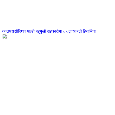
नवलपरासीस्थित पाल्ही बहुमुखी सहकारीमा ८५ लाख बढी हिनामिना