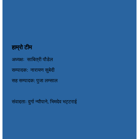
हाम्रो टीम
अध्यक्षः साबित्री पौडेल
सम्पादक: नारायण सुबेदी
सह सम्पादक: पुजा लम्साल
संवाद्दताः दुर्गा न्यौपाने, भिमदेव भट्टराई