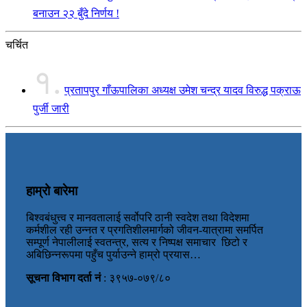
बनाउन २२ बुँदे निर्णय !
चर्चित
१.
प्रतापपुर गाँऊपालिका अध्यक्ष उमेश चन्द्र यादव विरुद्ध पक्राऊ
पुर्जी जारी
हाम्रो बारेमा
बिश्वबंधुत्त्व र मानवतालाई सर्वोपरि ठानी स्वदेश तथा विदेशमा
कर्मशील रही उन्नत र प्रगतिशीलमार्गको जीवन-यात्रामा समर्पित
सम्पूर्ण नेपालीलाई स्वतन्त्र, सत्य र निष्पक्ष समाचार छिटो र
अबिछिन्नरूपमा पहुँच पुर्याउन्ने हाम्रो प्रयास…
सूचना विभाग दर्ता नं
: ३९५७-०७९/८०