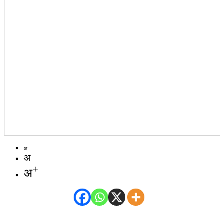
-
अ
अ
+
अ