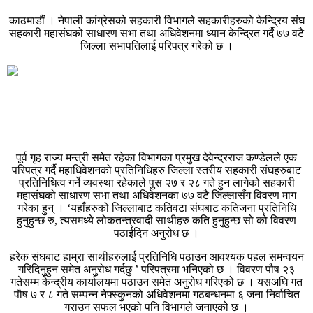
काठमाडौं । नेपाली कांग्रेसको सहकारी विभागले सहकारीहरुको केन्द्रिय संघ
सहकारी महासंघको साधारण सभा तथा अधिवेशनमा ध्यान केन्द्रित गर्दै ७७ वटै
जिल्ला सभापतिलाई परिपत्र गरेको छ ।
पूर्व गृह राज्य मन्त्री समेत रहेका विभागका प्रमुख देवेन्द्रराज कण्डेलले एक
परिपत्र गर्दै महाधिवेशनको प्रतिनिधिहरु जिल्ला स्तरीय सहकारी संघहरुबाट
प्रतिनिधित्व गर्ने व्यवस्था रहेकाले पुस २७ र २८ गते हुन लागेको सहकारी
महासंघको साधारण सभा तथा अधिवेशनका ७७ वटै जिल्लासँग विवरण माग
गरेका हुन् । ‘यहाँहरुको जिल्लाबाट कतिवटा संघबाट कतिजना प्रतिनिधि
हुनुहुन्छ रु, त्यसमध्ये लोकतन्त्रवादी साथीहरु कति हुनुहुन्छ सो को विवरण
पठाईदिन अनुरोध छ ।
हरेक संघबाट हाम्रा साथीहरुलाई प्रतिनिधि पठाउन आवश्यक पहल समन्वयन
गरिदिनुहुन समेत अनुरोध गर्दछु ’ परिपत्रमा भनिएको छ । विवरण पौष २३
गतेसम्म केन्द्रीय कार्यालयमा पठाउन समेत अनुरोध गरिएको छ । यसअघि गत
पौष ७ र ८ गते सम्पन्न नेफ्स्कुनको अधिवेशनमा गठबन्धनमा ६ जना निर्वाचित
गराउन सफल भएको पनि विभागले जनाएको छ ।