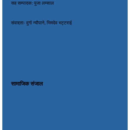
सह सम्पादक: पुजा लम्साल
संवाद्दताः दुर्गा न्यौपाने, भिमदेव भट्टराई
सामाजिक संजाल