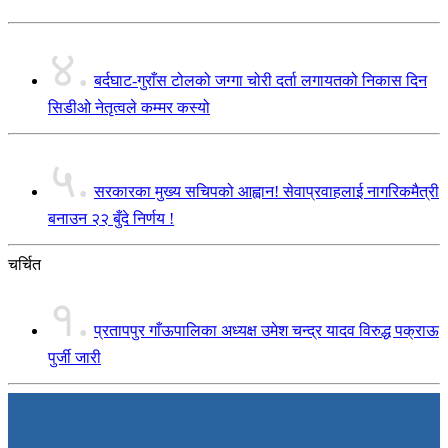
४.
बर्दघाट-गुराँस टोलको जग्गा चोरी दर्ता लगायतको निकास दिन
सिडीओ नेतृत्वले कम्मर कस्यो
५.
सरकारका मुख्य सचिपको आह्वान! सेवाप्रवाहलाई नागरिकमैत्री
बनाउन २२ बुँदे निर्णय !
चर्चित
१.
प्रतापपुर गाँऊपालिका अध्यक्ष उमेश चन्द्र यादव विरुद्ध पक्राऊ
पुर्जी जारी