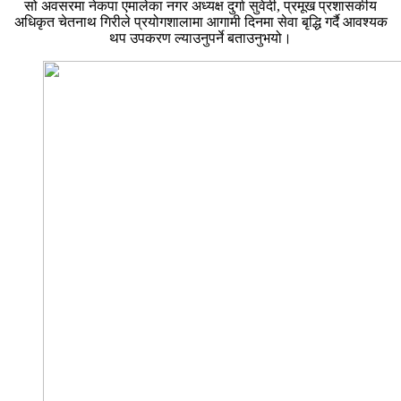
सो अवसरमा नेकपा एमालेका नगर अध्यक्ष दुर्गा सुवेदी, प्रमूख प्रशासकीय
अधिकृत चेतनाथ गिरीले प्रयोगशालामा आगामी दिनमा सेवा बृद्धि गर्दै आवश्यक
थप उपकरण ल्याउनुपर्ने बताउनुभयो।