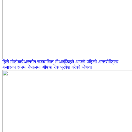
हिरो मोटोकर्पअन्तर्गत सञ्चालित भीआईडिएले आफ्नो पहिलो अन्तर्राष्ट्रिय
बजारका रूपमा नेपालमा औपचारिक प्रवेश गरेको घोषणा