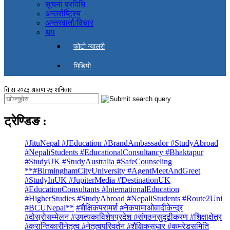
सूचना प्रविधि
अन्तर्राष्ट्रिय
अन्तरवार्ता/विचार
थप
फोटो ग्यालरी
भिडियो
ट्रेण्डिङ
:
#JituNepal #JEducation #BrandAmbassador #StudyAbroad
#NepaliStudents #EducationalConsultancy #Bhaktapur
#StudyUK #StudyAustralia #SafeCounseling
**#BirminghamCityUniversity #AgentMeetAndGreet
#StudyInUK #JupiterMedia #DestinationUK
#EducationConsultants #InternationalEducation
#HigherStudies #StudyAbroad #NepaliStudents #Route2Uni
#BCUNepal**
#शैक्षिकपरामर्श #नेकपामाओवादीकेन्द्र
#दोस्रोसम्मेलन #उपत्यकाविशेषप्रदेश #संगठनसुदृढीकरण #शिक्षाक्षेत्र
#क्रान्तिकारीनेतृत्व #नेतृत्वपरिवर्तन #शैक्षिकसुधार #कमरेडसमिति