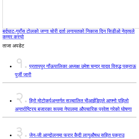
बर्दघाट-गुराँस टोलको जग्गा चोरी दर्ता लगायतको निकास दिन सिडीओ नेतृत्वले
कम्मर कस्यो
ताजा अपडेट
१.
प्रतापपुर गाँऊपालिका अध्यक्ष उमेश चन्द्र यादव विरुद्ध पक्राऊ
पुर्जी जारी
२.
हिरो मोटोकर्पअन्तर्गत सञ्चालित भीआईडिएले आफ्नो पहिलो
अन्तर्राष्ट्रिय बजारका रूपमा नेपालमा औपचारिक प्रवेश गरेको घोषणा
३.
जेन-जी आन्दोलनमा फरार कैदी लागुऔषध सहित पक्राउ