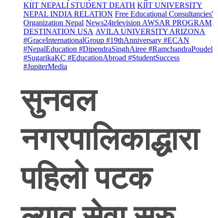
KIIT NEPALI STUDENT DEATH
KIIT UNIVERSITY
NEPAL INDIA RELATION
Free Educational Consultancies'
Organization Nepal
News24television AWSAR PROGRAM
DESTINATION USA
AVILA UNIVERSITY ARIZONA
#GraceInternationalGroup #19thAnniversary #ECAN
#NepalEducation #DipendraSinghAiree #RamchandraPoudel
#SugarikaKC #EducationAbroad #StudentSuccess
#JupiterMedia
सुनवल
नगरपालिकाद्धारा
पहिलो पटक
ल्याव सेवा सुरु