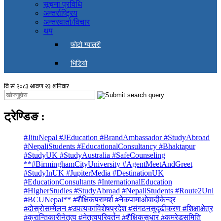
सूचना प्रविधि
अन्तर्राष्ट्रिय
अन्तरवार्ता/विचार
थप
फोटो ग्यालरी
भिडियो
ट्रेण्डिङ
:
#JituNepal #JEducation #BrandAmbassador #StudyAbroad
#NepaliStudents #EducationalConsultancy #Bhaktapur
#StudyUK #StudyAustralia #SafeCounseling
**#BirminghamCityUniversity #AgentMeetAndGreet
#StudyInUK #JupiterMedia #DestinationUK
#EducationConsultants #InternationalEducation
#HigherStudies #StudyAbroad #NepaliStudents #Route2Uni
#BCUNepal**
#शैक्षिकपरामर्श #नेकपामाओवादीकेन्द्र
#दोस्रोसम्मेलन #उपत्यकाविशेषप्रदेश #संगठनसुदृढीकरण #शिक्षाक्षेत्र
#क्रान्तिकारीनेतृत्व #नेतृत्वपरिवर्तन #शैक्षिकसुधार #कमरेडसमिति