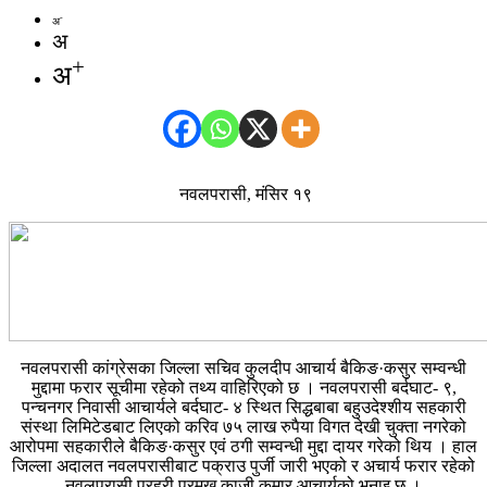
-
अ
अ
+
अ
नवलपरासी, मंसिर १९
नवलपरासी कांग्रेसका जिल्ला सचिव कुलदीप आचार्य बैकिङ·कसुर सम्वन्धी
मुद्दामा फरार सूचीमा रहेको तथ्य वाहिरिएको छ । नवलपरासी बर्दघाट- ९,
पन्चनगर निवासी आचार्यले बर्दघाट- ४ स्थित सिद्धबाबा बहुउदेश्शीय सहकारी
संस्था लिमिटेडबाट लिएको करिव ७५ लाख रुपैया विगत देखी चुक्ता नगरेको
आरोपमा सहकारीले बैकिङ·कसुर एवं ठगी सम्वन्धी मुद्दा दायर गरेको थिय । हाल
जिल्ला अदालत नवलपरासीबाट पक्राउ पुर्जी जारी भएको र अचार्य फरार रहेको
नवलपरासी प्रहरी प्रमुख काजी कुमार आचार्यको भनाइ छ ।