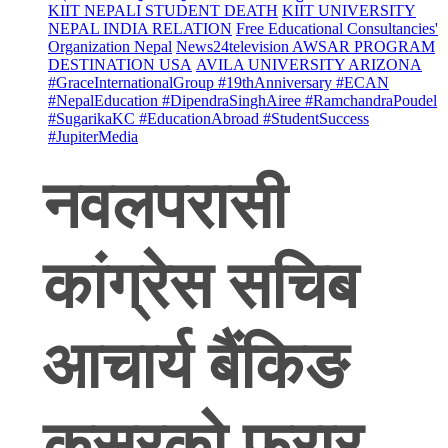
KIIT NEPALI STUDENT DEATH
KIIT UNIVERSITY
NEPAL INDIA RELATION
Free Educational Consultancies'
Organization Nepal
News24television AWSAR PROGRAM
DESTINATION USA
AVILA UNIVERSITY ARIZONA
#GraceInternationalGroup #19thAnniversary #ECAN
#NepalEducation #DipendraSinghAiree #RamchandraPoudel
#SugarikaKC #EducationAbroad #StudentSuccess
#JupiterMedia
नवलपरासी
कांग्रेस सचिब
आचार्य बैंकिङ
कसुरको फरार