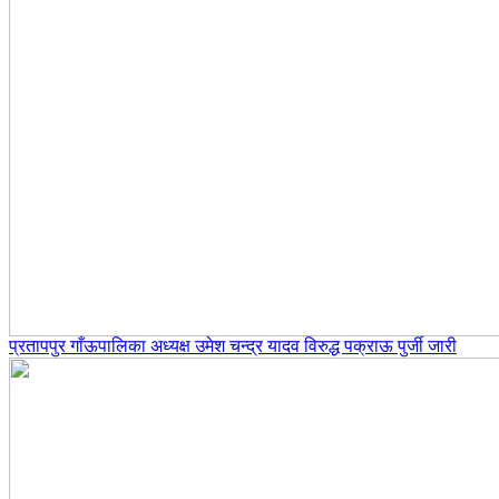
प्रतापपुर गाँऊपालिका अध्यक्ष उमेश चन्द्र यादव विरुद्ध पक्राऊ पुर्जी जारी