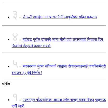
३.
जेन-जी आन्दोलनमा फरार कैदी लागुऔषध सहित पक्राउ
४.
बर्दघाट-गुराँस टोलको जग्गा चोरी दर्ता लगायतको निकास दिन
सिडीओ नेतृत्वले कम्मर कस्यो
५.
सरकारका मुख्य सचिपको आह्वान! सेवाप्रवाहलाई नागरिकमैत्री
बनाउन २२ बुँदे निर्णय !
चर्चित
१.
प्रतापपुर गाँऊपालिका अध्यक्ष उमेश चन्द्र यादव विरुद्ध पक्राऊ
पुर्जी जारी