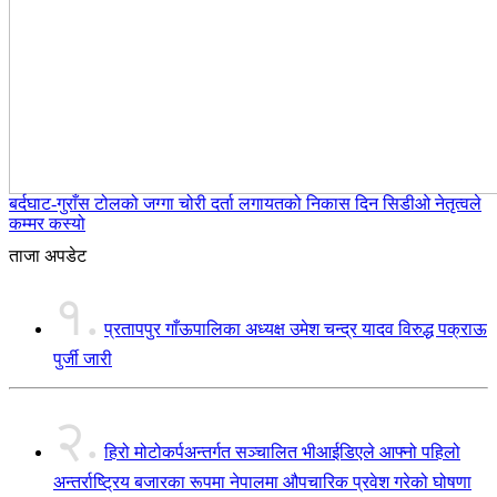
बर्दघाट-गुराँस टोलको जग्गा चोरी दर्ता लगायतको निकास दिन सिडीओ नेतृत्वले
कम्मर कस्यो
ताजा अपडेट
१.
प्रतापपुर गाँऊपालिका अध्यक्ष उमेश चन्द्र यादव विरुद्ध पक्राऊ
पुर्जी जारी
२.
हिरो मोटोकर्पअन्तर्गत सञ्चालित भीआईडिएले आफ्नो पहिलो
अन्तर्राष्ट्रिय बजारका रूपमा नेपालमा औपचारिक प्रवेश गरेको घोषणा