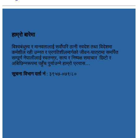
हाम्रो बारेमा
बिश्वबंधुत्त्व र मानवतालाई सर्वोपरि ठानी स्वदेश तथा विदेशमा
कर्मशील रही उन्नत र प्रगतिशीलमार्गको जीवन-यात्रामा समर्पित
सम्पूर्ण नेपालीलाई स्वतन्त्र, सत्य र निष्पक्ष समाचार छिटो र
अबिछिन्नरूपमा पहुँच पुर्याउन्ने हाम्रो प्रयास…
सूचना विभाग दर्ता नं
: ३९५७-०७९/८०