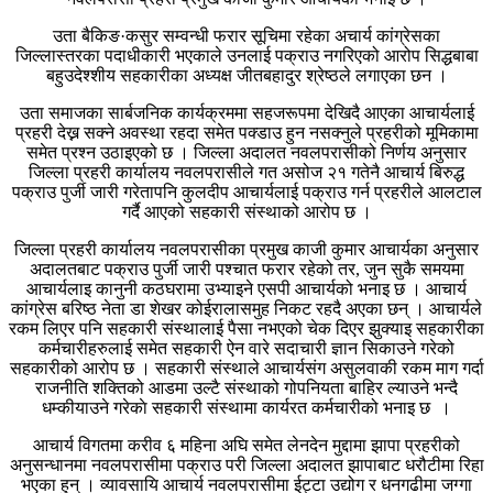
उता बैकिङ·कसुर सम्वन्धी फरार सूचिमा रहेका अचार्य कांग्रेसका
जिल्लास्तरका पदाधीकारी भएकाले उनलाई पक्राउ नगरिएको आरोप सिद्धबाबा
बहुउदेश्शीय सहकारीका अध्यक्ष जीतबहादुर श्रेष्ठले लगाएका छन ।
उता समाजका सार्बजनिक कार्यक्रममा सहजरूपमा देखिदै आएका आचार्यलाई
प्रहरी देख्न सक्ने अवस्था रहदा समेत पक्डाउ हुन नसक्नुले प्रहरीको मूमिकामा
समेत प्रश्न उठाइएको छ । जिल्ला अदालत नवलपरासीको निर्णय अनुसार
जिल्ला प्रहरी कार्यालय नवलपरासीले गत असोज २१ गतेनै आचार्य बिरुद्ध
पक्राउ पुर्जी जारी गरेतापनि कुलदीप आचार्यलाई पक्राउ गर्न प्रहरीले आलटाल
गर्दै आएको सहकारी संस्थाको आरोप छ ।
जिल्ला प्रहरी कार्यालय नवलपरासीका प्रमुख काजी कुमार आचार्यका अनुसार
अदालतबाट पक्राउ पुर्जी जारी पश्चात फरार रहेको तर, जुन सुकै समयमा
आचार्यलाइ कानुनी कठघरामा उभ्याइने एसपी आचार्यको भनाइ छ । आचार्य
कांग्रेस बरिष्ठ नेता डा शेखर कोईरालासमुह निकट रहदै अएका छन् । आचार्यले
रकम लिएर पनि सहकारी संस्थालाई पैसा नभएको चेक दिएर झुक्याइ सहकारीका
कर्मचारीहरुलाई समेत सहकारी ऐन वारे सदाचारी ज्ञान सिकाउने गरेको
सहकारीको आरोप छ । सहकारी संस्थाले आचार्यसंग असुलवाकी रकम माग गर्दा
राजनीति शक्तिको आडमा उल्टै संस्थाको गोपनियता बाहिर ल्याउने भन्दै
धम्कीयाउने गरेकाे सहकारी संस्थामा कार्यरत कर्मचारीको भनाइ छ ।
आचार्य विगतमा करीव ६ महिना अघि समेत लेनदेन मुद्दामा झापा प्रहरीको
अनुसन्धानमा नवलपरासीमा पक्राउ परी जिल्ला अदालत झापाबाट धरौटीमा रिहा
भएका हुन् । व्यावसायि आचार्य नवलपरासीमा ईट्टा उद्योग र धनगढीमा जग्गा