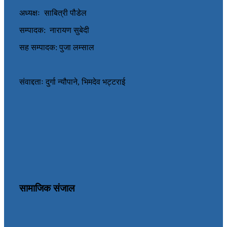
अध्यक्षः साबित्री पौडेल
सम्पादक: नारायण सुबेदी
सह सम्पादक: पुजा लम्साल
संवाद्दताः दुर्गा न्यौपाने, भिमदेव भट्टराई
सामाजिक संजाल