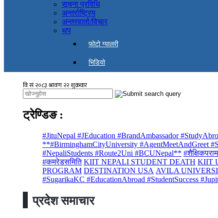
सूचना प्रविधि
अन्तर्राष्ट्रिय
अन्तरवार्ता/विचार
थप
फोटो ग्यालरी
भिडियो
ट्रेण्डिङ
:
#JituNepal #JEducation #BrandAmbassador #StudyAbro
**#BirminghamCityUniversity #AgentMeetAndGreet #St
#NepaliStudents #Route2Uni #BCUNepal**
#शैक्षिकपराम
#कमरेडसमिति
KIIT NEPALI STUDENT DEATH
KIIT
PROGRAM
DESTINATION USA
AVILA UNIVERS
#SugarikaKC #EducationAbroad #StudentSuccess #Jupi
प्रदेश समाचार