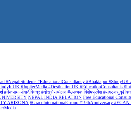
ad #NepaliStudents #EducationalConsultancy #Bhaktapur #StudyUK #
udyInUK #JupiterMedia #DestinationUK #EducationConsultants #Inte
र्श #नेकपामाओवादीकेन्द्र #दोस्रोसम्मेलन #उपत्यकाविशेषप्रदेश #संगठनसुदृढीकरण #शि
 UNIVERSITY
NEPAL INDIA RELATION
Free Educational Consult
ITY ARIZONA
#GraceInternationalGroup #19thAnniversary #ECAN
terMedia