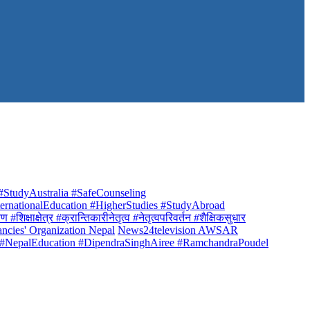
StudyAustralia #SafeCounseling
rnationalEducation #HigherStudies #StudyAbroad
क्षाक्षेत्र #क्रान्तिकारीनेतृत्व #नेतृत्वपरिवर्तन #शैक्षिकसुधार
ancies' Organization Nepal
News24television AWSAR
 #NepalEducation #DipendraSinghAiree #RamchandraPoudel